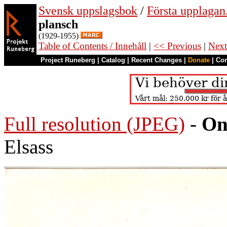
Svensk uppslagsbok
/
Första upplagan
plansch
(1929-1955)
Table of Contents / Innehåll
|
<< Previous
|
Next
Project Runeberg
|
Catalog
|
Recent Changes
|
Donate
|
Co
Full resolution (JPEG)
-
On
Elsass