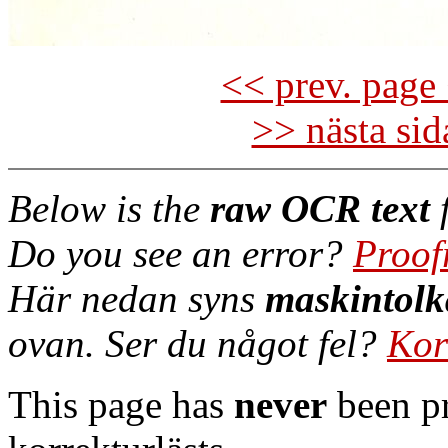
<< prev. page 
>> nästa si
Below is the
raw OCR text
f
Do you see an error?
Proof
Här nedan syns
maskintolk
ovan. Ser du något fel?
Kor
This page has
never
been pr