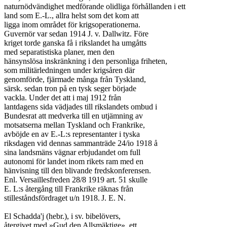
naturnödvändighet medförande olidliga förhållanden i ett

land som E.-L., allra helst som det kom att

ligga inom området för krigsoperationerna.

Guvernör var sedan 1914 J. v. Dallwitz. Före

kriget torde ganska få i rikslandet ha umgåtts

med separatistiska planer, men den

hänsynslösa inskränkning i den personliga friheten,

som militärledningen under krigsåren där

genomförde, fjärmade många från Tyskland,

särsk. sedan tron på en tysk seger började

vackla. Under det att i maj 1912 från

lantdagens sida vädjades till rikslandets ombud i

Bundesrat att medverka till en utjämning av

motsatserna mellan Tyskland och Frankrike,

avböjde en av E.-L:s representanter i tyska

riksdagen vid dennas sammanträde 24/io 1918 å

sina landsmäns vägnar erbjudandet om full

autonomi för landet inom rikets ram med en

hänvisning till den blivande fredskonferensen.

Enl. Versaillesfreden 28/8 1919 art. 51 skulle

E. L:s återgång till Frankrike räknas från

stilleståndsfördraget u/n 1918.	J. E. N.

El Schadda'j (hebr.), i sv. bibelövers,

återgivet med »Gud den Allsmäktige», ett
