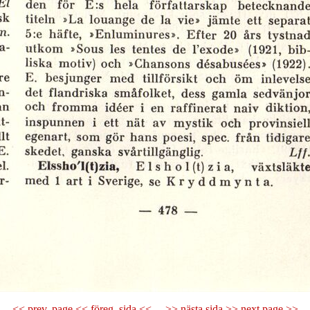
<< prev. page << föreg. sida <<
>> nästa sida >> next page >>