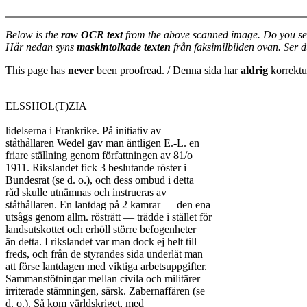
Below is the
raw OCR text
from the above scanned image. Do you se
Här nedan syns
maskintolkade texten
från faksimilbilden ovan. Ser 
This page has
never
been proofread. / Denna sida har
aldrig
korrektur
ELSSHOL(T)ZIA

lidelserna i Frankrike. På initiativ av

ståthållaren Wedel gav man äntligen E.-L. en

friare ställning genom författningen av 81/o

1911. Rikslandet fick 3 beslutande röster i

Bundesrat (se d. o.), och dess ombud i detta

råd skulle utnämnas och instrueras av

ståthållaren. En lantdag på 2 kamrar — den ena

utsågs genom allm. rösträtt — trädde i stället för

landsutskottet och erhöll större befogenheter

än detta. I rikslandet var man dock ej helt till

freds, och från de styrandes sida underlät man

att förse lantdagen med viktiga arbetsuppgifter.

Sammanstötningar mellan civila och militärer

irriterade stämningen, särsk. Zabernaffären (se

d. o.). Så kom världskriget, med
