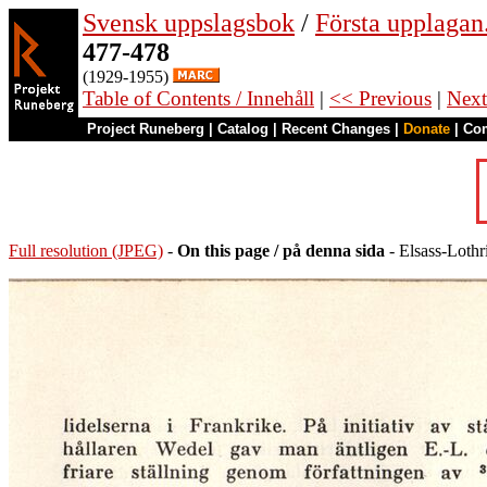
Svensk uppslagsbok
/
Första upplagan
477-478
(1929-1955)
Table of Contents / Innehåll
|
<< Previous
|
Next
Project Runeberg
|
Catalog
|
Recent Changes
|
Donate
|
Co
Full resolution (JPEG)
-
On this page / på denna sida
- Elsass-Lothri