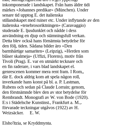
inkomponerade i landskapet. Från hans äldre tidi

märkes »Johannes predikar» (München). Under

senare tid upptog E. det italienska

stillandskapet med ruiner etc. Under inflytande av den

italienska »tenebrosoriktningen» (Caravaggio)

studerade E. ljusdunklet och nådde i dess

användning en djup och stämningsfull verkan.

Detta blev också hans förnämsta betydelse för

den följ, tiden. Sådana bilder äro »Den

barmhärtige samariten» (Leipzig), »Herden som

blåser skalmeja» (Uffizi, Florens), motiv från

Tivoli (Prag). E. var en utmärkt tecknare och

en fin raderare, i vars blad landskapet el.

genrescenen kommer mera rent fram. I Rom,,

där E. dock aldrig kom att spela någon roll,

inverkande hans konst på bl. a. P. Lastman,

Rubens och sedan på Claude Lorrain; genom,

den förstnämnde blev den av stor betydelse för

Rembrandt. Monografi av W. von Bode (1920).

E:s i Städelsche Kunstinst., Frankfurt a. M.,.

förvarade teckningar utgåvos (1922) av H.

Weizsäcker.	E. W.

Elsho'ltzia, se Kryddmynta.
