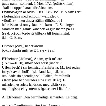
guds-namn, som enl. 1 Mos. 17:1 (prästskriften)

skall ha uppenbarats för Abraham.

Etymolo-gien är oviss. I Jes. 13:6, Joel 1:15 sättes det

i förbindelse med schödh, »våldsdåd»,

»fördärv», men dessa ställen tillhöra de i

hebreiskan så omtyckta ordlekarna. E. S. hänger

samman med gamla kananeiska gudsnamn på El

(se d. o.) och torde gå tillbaka till förjahvistisk

tid.	G. Bsm.

Elsevier [-vi'r], nederländsk

boktryckarfa-milj, se E 1 z e v i e r.

E'lsheimer [-halmar], Adam, tysk målare

(1578—1610), utbildades först (under P.

Uffen-bach) i sin hemstad Frankfurt a. M., tog sedan

intryck av de holländska landskapmålarna,

utbildade sin egentliga stil i Italien, framförallt

i Rom (där han vistades sina sista 10 år). E.

målade mestadels landskap med bibliska el.

mytologiska el. genremässiga scener i litet for-

A. Elsheimer: Den barmhärtige samariten. Leipzig.

mat; staffagefigurerna äro i regel ypperligt
