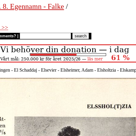
. 8. Egennamn - Falke
/
 >>
mments?
|
ngen - El Schaddaj - Elsevier - Elsheimer, Adam - Elsholtzia - Elskamp,