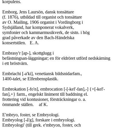
korpulens.

Emborg, Jens Laursön, dansk tonsättare

(f. 1876), utbildad till organist och tonsättare

av O. Mailing, 1906 organist i Vordingborg i

Sydsjälland, har komponerat vokalverk,

symfonier och kammarmusikverk, de sistn. i hög

grad påverkade av den Bach-Händelska

konsertstilen.	E. A.

Embrasy'r [ap-], skottglugg i

befästningsan-läggningar; en för eldröret utförd nedskärning

i ett bröstvärn.

Embriachi [-a'ki], venetiansk bildsnidarfam.,

1400-talet, se Elfenbensplastik.

Embrokation [-fo'n], embrocation [-[-kel'-fan],-] {+[-kel'-

fan],+} farm., engelskt liniment till baddning el.

frottering vid kontusioner, försträckningar o. a.

ömmande ställen.	af K.

E'mbryo, foster, se Embryologi.

Embryolog [-å'g], forskare i embryologi.

Embryologi' (till grek. e'mbryon, foster, och
