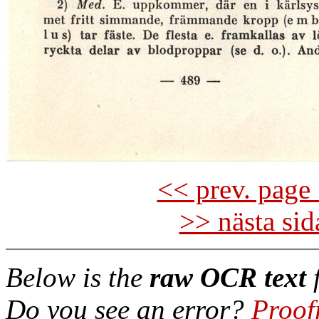
<< prev. page 
>> nästa si
Below is the
raw OCR text
f
Do you see an error?
Proof