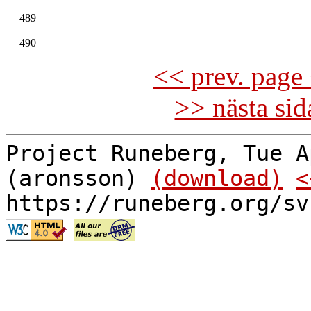
— 489 —

<< prev. page 
>> nästa si
Project Runeberg, Tue A
(aronsson)
(download)
<
https://runeberg.org/sv