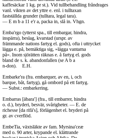
kaffesäckar 1 kg. pr st.). Vid tullbehandling fråndrages

vanl. vikten av det yttre e. enl. i tulltaxan

fastställda grunder (tulltara, legal tara).

— E m b a 11 e'r a, packa in, slå in. Vhgn.

Emba'rgo (ytterst spa., till embargar, hindra,

inspärra), beslag, kvarstad (urspr. av

främmande nations fartyg el. gods), ofta i uttrycket

lägga e. på, bemäktiga sig, »lägga vantarna

på». Inom sjörätten räknas e. å fartyg el. gods

bland de s. k. abandonfallen (se A b a

n-don).	E.H.

Embarke'ra (fra. embarquer, av en, i, och

barque, båt, fartyg), gå ombord på ett fartyg.

— Subst.: embarkering.

Embarras [äbara'] (fra., till embarrer, hindra

o. d.), bryderi, besvär, svårigheter. — E. de

richesse [da rifä's], förlägenhet el. bryderi på

gr. av cverflöd.

EmbeTia, växtsläkte av fam. Myrsina'ceæ

med o. 90 arter, krypande el. klättrande

buskar i tropiska Asien och Afrika. De
