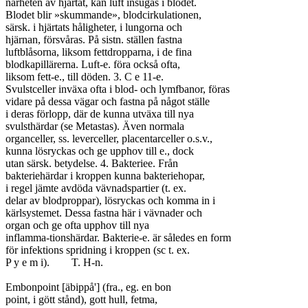
närheten av hjärtat, kan luft insugas i blodet.

Blodet blir »skummande», blodcirkulationen,

särsk. i hjärtats håligheter, i lungorna och

hjärnan, försvåras. På sistn. ställen fastna

luftblåsorna, liksom fettdropparna, i de fina

blodkapillärerna. Luft-e. föra också ofta,

liksom fett-e., till döden. 3. C e 11-e.

Svulstceller inväxa ofta i blod- och lymfbanor, föras

vidare på dessa vägar och fastna på något ställe

i deras förlopp, där de kunna utväxa till nya

svulsthärdar (se Metastas). Även normala

organceller, ss. leverceller, placentarceller o.s.v.,

kunna lösryckas och ge upphov till e., dock

utan särsk. betydelse. 4. Bakteriee. Från

bakteriehärdar i kroppen kunna bakteriehopar,

i regel jämte avdöda vävnadspartier (t. ex.

delar av blodproppar), lösryckas och komma in i

kärlsystemet. Dessa fastna här i vävnader och

organ och ge ofta upphov till nya

inflamma-tionshärdar. Bakterie-e. är således en form

för infektions spridning i kroppen (sc t. ex.

P y e m i).	T. H-n.

Embonpoint [äbippå'] (fra., eg. en bon

point, i gött stånd), gott hull, fetma,
