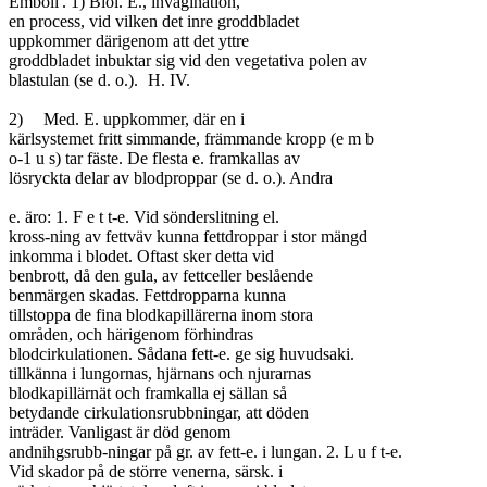
Emboli'. 1) Biol. E., invagination,

en process, vid vilken det inre groddbladet

uppkommer därigenom att det yttre

groddbladet inbuktar sig vid den vegetativa polen av

blastulan (se d. o.).	H. IV.

2)	Med. E. uppkommer, där en i

kärlsystemet fritt simmande, främmande kropp (e m b

o-1 u s) tar fäste. De flesta e. framkallas av

lösryckta delar av blodproppar (se d. o.). Andra

e. äro: 1. F e t t-e. Vid sönderslitning el.

kross-ning av fettväv kunna fettdroppar i stor mängd

inkomma i blodet. Oftast sker detta vid

benbrott, då den gula, av fettceller beslående

benmärgen skadas. Fettdropparna kunna

tillstoppa de fina blodkapillärerna inom stora

områden, och härigenom förhindras

blodcirkulationen. Sådana fett-e. ge sig huvudsaki.

tillkänna i lungornas, hjärnans och njurarnas

blodkapillärnät och framkalla ej sällan så

betydande cirkulationsrubbningar, att döden

inträder. Vanligast är död genom

andnihgsrubb-ningar på gr. av fett-e. i lungan. 2. L u f t-e.

Vid skador på de större venerna, särsk. i
