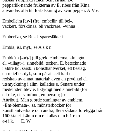
pepparlik-nande frukterna av E. ribes från Kina

användas ofta till förfalskning av svartpeppar. A.V-e.

Embelle'ra [ay-] (fra. embellir, till bel-,

vacker), förskönas, bli vackrare, »vinna».

Emberi'za, se Bus k sparvsläkte t.

Embla, isl. myt., se A s k r.

Emble'm [-ar)-] (till grek. e'mblema, »inlagt»

el. »tillagt»), sinnebild, tecken. E. betecknade

i äldre tid, särsk. i konsthantverket, ett beslag,

en relief el. dyl., som påsatts ett kärl el.

redskap av annat material; även en prydnad el.

utsmyckning i allm. kallades e. Senare under

medeltiden blev e. liktydigt med sinnebild (för

ett rike, ett samfund, en person; jfr

Attribut). Man gjorde samlingar av emblem,

»Em-blemata», ss. mönsterböcker för

konsthantverkare och andra; flera sådana föreligga från

1600-talet. Läran om e. kallas e m b 1 e m

a-t i k.	E. W.
