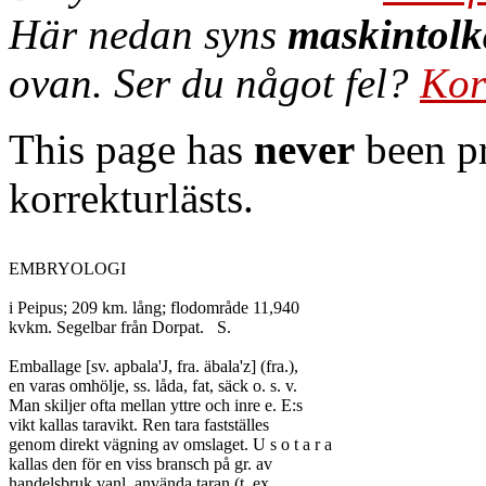
Här nedan syns
maskintolk
ovan. Ser du något fel?
Kor
This page has
never
been pr
korrekturlästs.
EMBRYOLOGI

i Peipus; 209 km. lång; flodområde 11,940

kvkm. Segelbar från Dorpat.	S.

Emballage [sv. apbala'J, fra. äbala'z] (fra.),

en varas omhölje, ss. låda, fat, säck o. s. v.

Man skiljer ofta mellan yttre och inre e. E:s

vikt kallas taravikt. Ren tara fastställes

genom direkt vägning av omslaget. U s o t a r a

kallas den för en viss bransch på gr. av

handelsbruk vanl. använda taran (t. ex.
