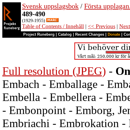
Svensk uppslagsbok
/
Första upplagan
489-490
(1929-1955)
Table of Contents / Innehåll
|
<< Previous
|
Next
Project Runeberg
|
Catalog
|
Recent Changes
|
Donate
|
Co
Full resolution (JPEG)
-
On
Embach - Emballage - Emba
Embella - Embellera - Emb
- Embonpoint - Emborg, Jen
Embriachi - Embrokation -