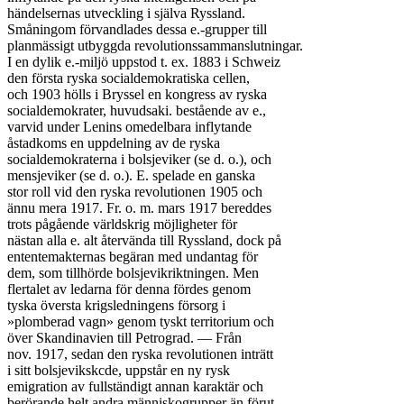
händelsernas utveckling i själva Ryssland.

Småningom förvandlades dessa e.-grupper till

planmässigt utbyggda revolutionssammanslutningar.

I en dylik e.-miljö uppstod t. ex. 1883 i Schweiz

den första ryska socialdemokratiska cellen,

och 1903 hölls i Bryssel en kongress av ryska

socialdemokrater, huvudsaki. bestående av e.,

varvid under Lenins omedelbara inflytande

åstadkoms en uppdelning av de ryska

socialdemokraterna i bolsjeviker (se d. o.), och

mensjeviker (se d. o.). E. spelade en ganska

stor roll vid den ryska revolutionen 1905 och

ännu mera 1917. Fr. o. m. mars 1917 bereddes

trots pågående världskrig möjligheter för

nästan alla e. alt återvända till Ryssland, dock på

ententemakternas begäran med undantag för

dem, som tillhörde bolsjevikriktningen. Men

flertalet av ledarna för denna fördes genom

tyska översta krigsledningens försorg i

»plomberad vagn» genom tyskt territorium och

över Skandinavien till Petrograd. — Från

nov. 1917, sedan den ryska revolutionen inträtt

i sitt bolsjevikskcde, uppstår en ny rysk

emigration av fullständigt annan karaktär och

berörande helt andra människogrupper än förut.
