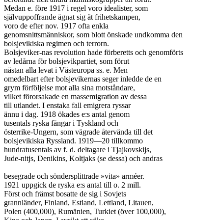
Medan e. före 1917 i regel voro idealister, som

självuppoffrande ägnat sig åt frihetskampen,

voro de efter nov. 1917 ofta enkla

genomsnittsmänniskor, som blott önskade undkomma den

bolsjevikiska regimen och terrorn.

Bolsjeviker-nas revolution hade förberetts och genomförts

av ledårna för bolsjevikpartiet, som förut

nästan alla levat i Västeuropa ss. e. Men

omedelbart efter bolsjevikernas seger inledde de en

grym förföljelse mot alla sina motståndare,

vilket förorsakade en massemigration av dessa

till utlandet. I enstaka fall emigrera ryssar

ännu i dag. 1918 ökades e:s antal genom

tusentals ryska fångar i Tyskland och

österrike-Ungern, som vägrade återvända till det

bolsjevikiska Ryssland. 1919—20 tillkommo

hundratusentals av f. d. deltagare i Tjajkovskijs,

Jude-nitjs, Denikins, Koltjaks (se dessa) och andras

besegrade och söndersplittrade »vita» arméer.

1921 uppgick de ryska e:s antal till o. 2 mill.

Först och främst bosatte de sig i Sovjets

grannländer, Finland, Estland, Lettland, Litauen,

Polen (400,000), Rumänien, Turkiet (över 100,000),
