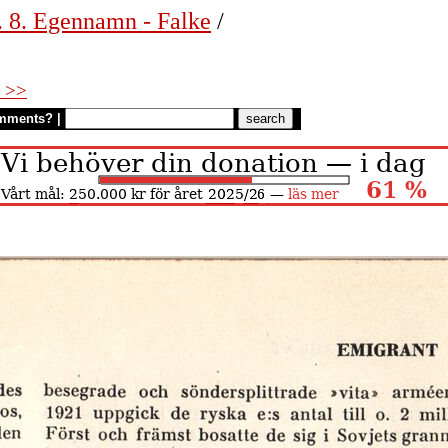
. 8. Egennamn - Falke
/
 >>
mments?
|