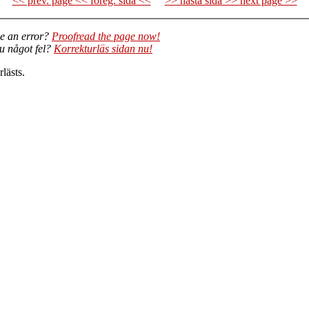
<< prev. page << föreg. sida <<
>> nästa sida >> next page >>
e an error?
Proofread the page now!
du något fel?
Korrekturläs sidan nu!
lästs.