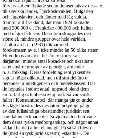
Kina och Japan. I avsikt att söka

förvärvsarbete flyttade sedan tiotusentals av dessa e.

till slaviska länder, Tjeckoslovakien, Bulgarien

och Jugoslavien, och länder med låg valuta,

framför allt Tyskland, där man 1924 räknade

med 300,000 e., Frankrike 400,000 och Italien

med några få tusen. Dessutom skingrades de i

större el. mindre grupper över hela världen,

så att man f. n. (1931) räknar med

förekomsten av e. i icke mindre än 50 olika stater.

Huvudmassan av e. består av storryssar,

därjämte i mindre antal kosacker och ukrainare

samt smärre grupper av georgier, armenier

o. a. folkslag. Deras fördelning rent yrkesmäs

sigt är högst olikartad, men till stor del äro e

personer ur intelligensen och medelklassen. Där

de hopades i större antal, uppstod bland dem

en förfärlig och obeskrivlig nöd. Så var särsk.

fallet i Konstantinopcl, där många gingo under.

E:s läge förvärrades dessutom betydligt på gr.

av den fullständiga obestämdhet juridiskt sett,

som kännetecknade det. Sovjetmakten berövade

dem deras ryska medborgarskap, och något annat

sådant ha de i allm. ej antagit. På så sätt blevo

de (med en tysk juridisk term) »staatlos». De
