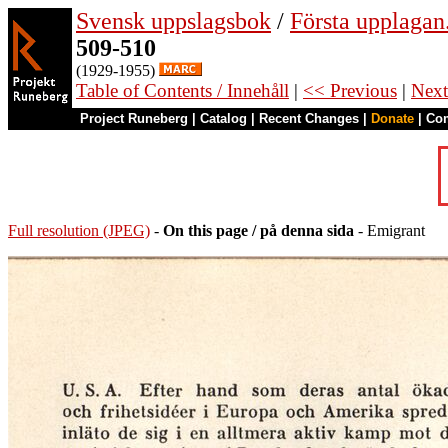
Svensk uppslagsbok
/
Första upplagan
509-510
(1929-1955)
Table of Contents / Innehåll
|
<< Previous
|
Next
Project Runeberg
|
Catalog
|
Recent Changes
|
Donate
|
Co
Full resolution (JPEG)
-
On this page / på denna sida
- Emigrant