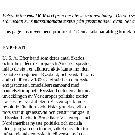
Below is the
raw OCR text
from the above scanned image. Do you se
Här nedan syns
maskintolkade texten
från faksimilbilden ovan. Ser 
This page has
never
been proofread. / Denna sida har
aldrig
korrektur
EMIGRANT

U. S. A. Efter hand som deras antal ökades

och frihetsidéer i Europa och Amerika spredos,

inläto de sig i en alltmera aktiv kamp mot den

tsaristiska regimen i Ryssland, och särsk. fr. o.m.

andra hälften av 1800-talet står hela den ryska

emigrationen i omedelbart samband med

händelseförloppet i Ryssland och den allmänna

utvecklingen av Västeuropas politiska teorier.

Tack vare tryckfriheten i Västeuropa kunde

revolutionära tidn. och tidskr. grundas, vilka

trots strängt gränsskydd och censur trängde in

i Ryssland och dit förmedlade Västeuropas och

Nordamerikas nyaste politiska och sociala

idéer, program och teorier, vilket utövade stort

inflytande på den ryska intelligensen och på
