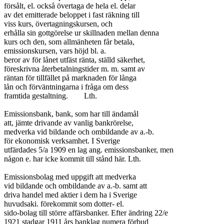
försålt, el. också övertaga de hela el. delar

av det emitterade beloppet i fast räkning till

viss kurs, övertagningskursen, och

erhålla sin gottgörelse ur skillnaden mellan denna

kurs och den, som allmänheten får betala,

emissionskursen, vars höjd bl. a.

beror av för lånet utfäst ränta, ställd säkerhet,

föreskrivna återbetalningstider m. m. samt av

räntan för tillfället på marknaden för långa

lån och förväntningarna i fråga om dess

framtida gestaltning.	Lth.

Emissionsbank, bank, som har till ändamål

att, jämte drivande av vanlig bankrörelse,

medverka vid bildande och ombildande av a.-b.

för ekonomisk verksamhet. I Sverige

utfärdades 5/a 1909 en lag ang. emissionsbanker, men

någon e. har icke kommit till stånd här. Lth.

Emissionsbolag med uppgift att medverka

vid bildande och ombildande av a.-b. samt att

driva handel med aktier i dem ha i Sverige

huvudsaki. förekommit som dotter- el.

sido-bolag till större affärsbanker. Efter ändring 22/e

1921 stadgar 1911 års banklag numera förbud
