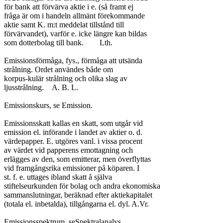
för bank att förvärva aktie i e. (så framt ej

fråga är om i handeln allmänt förekommande

aktie samt K. m:t meddelat tillstånd till

förvärvandet), varför e. icke längre kan bildas

som dotterbolag till bank.	Lth.

Emissionsförmåga, fys., förmåga att utsända

strålning. Ordet användes både om

korpus-kulär strålning och olika slag av

ljusstrålning.	A. B. L.

Emissionskurs, se Emission.

Emissionsskatt kallas en skatt, som utgår vid

emission el. införande i landet av aktier o. d.

värdepapper. E. utgöres vanl. i vissa procent

av värdet vid papperens emottagning och

erlägges av den, som emitterar, men överflyttas

vid framgångsrika emissioner på köparen. I

st. f. e. uttages ibland skatt å själva

stiftelseurkunden för bolag och andra ekonomiska

sammanslutningar, beräknad efter aktiekapitalet

(totala el. inbetalda), tillgångarna el. dyl. A.Vr.

Emissionsspektrum, seSpektralanalys.
