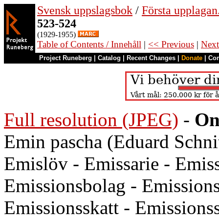
Svensk uppslagsbok
/
Första upplagan
523-524
(1929-1955)
Table of Contents / Innehåll
|
<< Previous
|
Next
Project Runeberg
|
Catalog
|
Recent Changes
|
Donate
|
Co
Full resolution (JPEG)
-
On
Emin pascha (Eduard Schnit
Emislöv - Emissarie - Emis
Emissionsbolag - Emissions
Emissionsskatt - Emissions