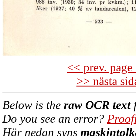
<< prev. page 
>> nästa si
Below is the
raw OCR text
f
Do you see an error?
Proof
Här nedan syns
maskintolk