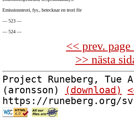
Emissionsteori, fys., betecknar en teori för

— 523 —

<< prev. page 
>> nästa si
Project Runeberg, Tue A
(aronsson)
(download)
<
https://runeberg.org/sv