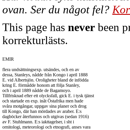
ovan. Ser du något fel?
Kor
This page has
never
been pr
korrekturlästs.
EMIR

flera undsättningsexp. utsändes, och en av

dessa, Stanleys, nådde från Kongo i april 1888

E. vid Albertsjön. Oroligheter bland de infödda

kring E. förmådde honom att följa Stanley,

och i april 1889 nådde de Bagamoyo.

Tillfrisknad efter ett olycksfall, gick E. i tysk tjänst

och startade en exp. inåt Östafrika men hade

svåra motgångar, uppgav sina planer och drog

till Kongo, där han mördades av araber. E:s

dagböcker återfunnos och utgivas (sedan 1916)

av F. Stuhlmann. E:s iakttagelser, i sht i

ornitologi, meteorologi och etnografi, anses vara
