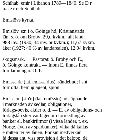
Schihab, emir i Libanon 1789—1840. Se D r

u-s e r och Schihab.

Emislövs kyrka.

Emislöv, s:n i ö. Göinge hd, Kristianstads

län, s. ö. om Broby; 29,u kvkm., allt land;

988 inv. (1930; 34 inv. pr kvkm.); 11,67 kvkm.

åker (1927; 40 % av landarealen), 12,04 kvkm.

skogsmark. — Pastorat: ö. Broby och E.,

ö. Göinge kontrakt. — Inom E. finnas flera

fornlämningar.	O. P.

Emissa'rie (lat. emissa'rius), sändebud; i sht

förr ofta: hemlig agent, spion.

Emission [-fo'n] (lat. emi'ssio), utsläppande

i marknaden av sedlar, obligationer,

förlags-bevis, aktier o. d. — E. av obligations- och

förlagslån sker vanl. genom förmedling av

banker el. bankirfirmor (i vissa länder, t. ex.

Norge, även av sparbanker), vilka då kallas

e mitten ter av lånen. För sin medverkan

få dessa ant. viss provision å det belopp, de
