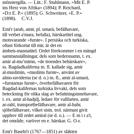
mönstergilla. — Litt.: F. Stuhlmann, »Mit E. P.

ins Herz von Afrika» (1894); P. Reichard,

»D:r E. P.» (1895); G. Schweitzer, »E. P.»

(1898).	C.V.J.

Emi'r (arab, amir, pl. umarä, befälhavare,

till verbet a'mara, befalla), härskartitel ung.

motsvarande »furste». I persiska och turkiska,

oftast förkortat till mir, är det en

ämbets-mannatitel. Ordet förekommer i en mängd

sammanställningar, dels som hedersnamn, t. ex.

amir al-mu’mimn, »de troendes behärskare»,

ss. Bagdadkaliferna m. fl. kallade sig, amir

al-muslimin, »muslims furste», använt av

almo-raviderna (se d. o.) m. fl., amir al-umarä,

»furstarnas furste», överbefälhavaren för

Bagdad-kalifernas turkiska livvakt, dels som

beteckning för olika slag av befattningsinnehavare,

t. ex. amir al-hadjdj, ledare för vallfarten, amir

ar-rahl, transportbefälhavare, amir al-bahr,

sjöbefälhavare, vilket sistn. trol. närmast givit

upphov till ordet amiral (se d. o.). — E m i r a't,

det område, varöver en e. härskar. G. O-r.

Emi'r Basehi'r (1767—1851) av släkten
