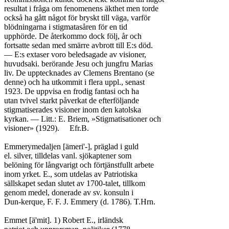
resultat i fråga om fenomenens äkthet men torde

också ha gått något för bryskt till väga, varför

blödningarna i stigmatasåren för en tid

upphörde. De återkommo dock följ, år och

fortsatte sedan med smärre avbrott till E:s död.

— E:s extaser voro beledsagade av visioner,

huvudsaki. berörande Jesu och jungfru Marias

liv. De upptecknades av Clemens Brentano (se

denne) och ha utkommit i flera uppl., senast

1923. De uppvisa en frodig fantasi och ha

utan tvivel starkt påverkat de efterföljande

stigmatiserades visioner inom den katolska

kyrkan. — Litt.: E. Briem, »Stigmatisationer och

visioner» (1929).	Efr.B.

Emmerymedaljen [ämeri'-], präglad i guld

el. silver, tilldelas vanl. sjökaptener som

belöning för långvarigt och förtjänstfullt arbete

inom yrket. E., som utdelas av Patriotiska

sällskapet sedan slutet av 1700-talet, tillkom

genom medel, donerade av sv. konsuln i

Dun-kerque, F. F. J. Emmery (d. 1786). T.Hrn.

Emmet [ä'mit]. 1) Robert E., irländsk
