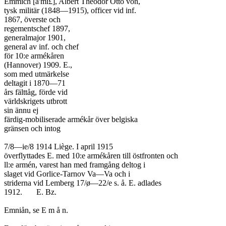
Emmich [ä'mi£], Albert Theodor Otto von,

tysk militär (1848—1915), officer vid inf.

1867, överste och

regementschef 1897,

generalmajor 1901,

general av inf. och chef

för 10:e armékåren

(Hannover) 1909. E.,

som med utmärkelse

deltagit i 1870—71

års fälttåg, förde vid

världskrigets utbrott

sin ännu ej

färdig-mobiliserade armékår över belgiska

gränsen och intog

7/8—ie/8 1914 Liège. I april 1915

överflyttades E. med 10:e armékåren till östfronten och

ll:e armén, varest han med framgång deltog i

slaget vid Gorlice-Tarnov Va—Va och i

striderna vid Lemberg 17/ø—22/e s. å. E. adlades

1912.	E. Bz.

Emniån, se E m å n.
