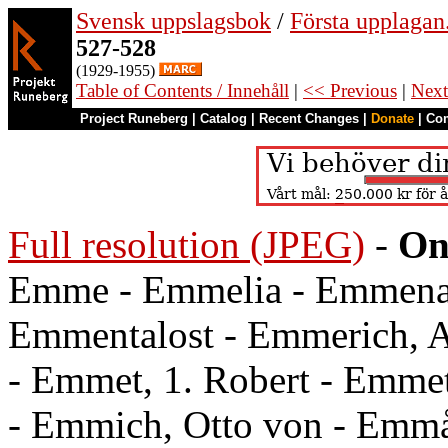
Svensk uppslagsbok
/
Första upplagan
527-528
(1929-1955)
Table of Contents / Innehåll
|
<< Previous
|
Next
Project Runeberg
|
Catalog
|
Recent Changes
|
Donate
|
Co
Full resolution (JPEG)
-
On
Emme - Emmelia - Emmenag
Emmentalost - Emmerich, 
- Emmet, 1. Robert - Emme
- Emmich, Otto von - Emmå