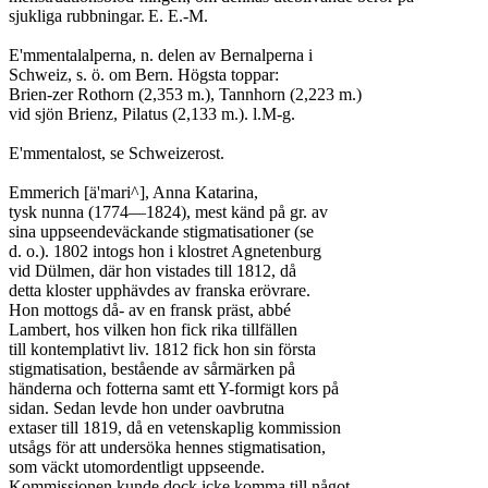
sjukliga rubbningar.	E. E.-M.

E'mmentalalperna, n. delen av Bernalperna i

Schweiz, s. ö. om Bern. Högsta toppar:

Brien-zer Rothorn (2,353 m.), Tannhorn (2,223 m.)

vid sjön Brienz, Pilatus (2,133 m.). l.M-g.

E'mmentalost, se Schweizerost.

Emmerich [ä'mari^], Anna Katarina,

tysk nunna (1774—1824), mest känd på gr. av

sina uppseendeväckande stigmatisationer (se

d. o.). 1802 intogs hon i klostret Agnetenburg

vid Dülmen, där hon vistades till 1812, då

detta kloster upphävdes av franska erövrare.

Hon mottogs då- av en fransk präst, abbé

Lambert, hos vilken hon fick rika tillfällen

till kontemplativt liv. 1812 fick hon sin första

stigmatisation, bestående av sårmärken på

händerna och fotterna samt ett Y-formigt kors på

sidan. Sedan levde hon under oavbrutna

extaser till 1819, då en vetenskaplig kommission

utsågs för att undersöka hennes stigmatisation,

som väckt utomordentligt uppseende.

Kommissionen kunde dock icke komma till något
