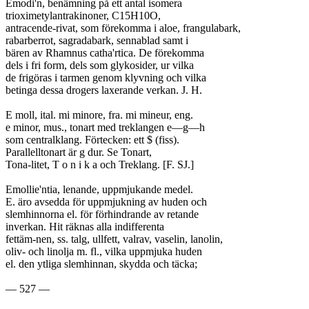
Emodi'n, benämning på ett antal isomera

trioximetylantrakinoner, C15H10O,

antracende-rivat, som förekomma i aloe, frangulabark,

rabarberrot, sagradabark, sennablad samt i

bären av Rhamnus catha'rtica. De förekomma

dels i fri form, dels som glykosider, ur vilka

de frigöras i tarmen genom klyvning och vilka

betinga dessa drogers laxerande verkan. J. H.

E moll, ital. mi minore, fra. mi mineur, eng.

e minor, mus., tonart med treklangen e—g—h

som centralklang. Förtecken: ett $ (fiss).

Parallelltonart är g dur. Se Tonart,

Tona-litet, T o n i k a och Treklang. [F. SJ.]

Emollie'ntia, lenande, uppmjukande medel.

E. äro avsedda för uppmjukning av huden och

slemhinnorna el. för förhindrande av retande

inverkan. Hit räknas alla indifferenta

fettäm-nen, ss. talg, ullfett, valrav, vaselin, lanolin,

oliv- och linolja m. fl., vilka uppmjuka huden

el. den ytliga slemhinnan, skydda och täcka;

— 527 —
