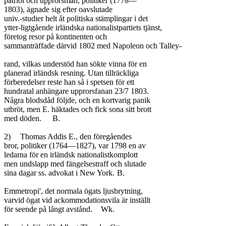
patriot och upprorsman, politiker (1778—

1803), ägnade sig efter oavslutade

univ.-studier helt åt politiska stämplingar i det

ytter-ligtgående irländska nationalistpartiets tjänst,

företog resor på kontinenten och

sammanträffade därvid 1802 med Napoleon och Talley-

rand, vilkas understöd han sökte vinna för en

planerad irländsk resning. Utan tillräckliga

förberedelser reste han så i spetsen för ett

hundratal anhängare upprorsfanan 23/7 1803.

Några blodsdåd följde, och en kortvarig panik

utbröt, men E. häktades och fick sona sitt brott

med döden.	B.

2)	Thomas Addis E., den föregåendes

bror, politiker (1764—1827), var 1798 en av

ledarna för en irländsk nationalistkomplott

men undslapp med fängelsestraff och slutade

sina dagar ss. advokat i New York.	B.

Emmetropi', det normala ögats ljusbrytning,

varvid ögat vid ackommodationsvila är inställt

för seende på långt avstånd.	Wk.
