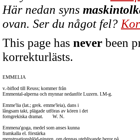
Här nedan syns
maskintolk
ovan. Ser du något fel?
Kor
This page has
never
been pr
korrekturlästs.
EMMELIA

v.-biflod till Reuss; kommer från

Emmental-alperna och mynnar nedanför Luzern. I.M-g.

Emme'lia (lat.; grek. emme'leia), dans i

långsam takt, plägade utföras av kören i det

forngrekiska dramat.	W. N.

Emmena'goga, medel som anses kunna

framkalla el. förstärka

menstruationsblöd-ningen, om dennas uteblivande beror på
