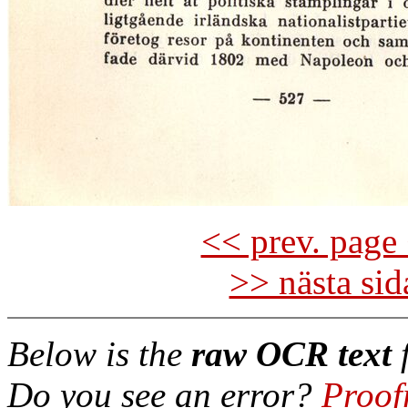
<< prev. page 
>> nästa si
Below is the
raw OCR text
f
Do you see an error?
Proof