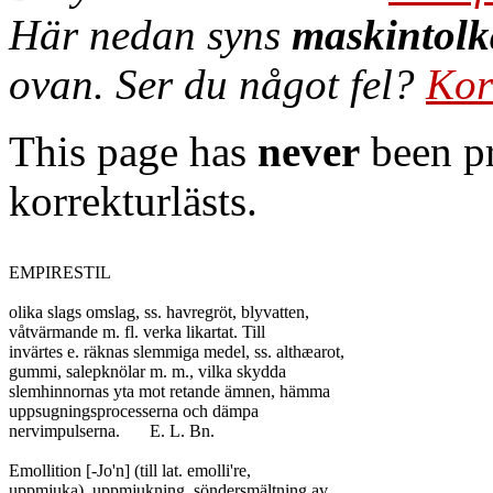
Här nedan syns
maskintolk
ovan. Ser du något fel?
Kor
This page has
never
been pr
korrekturlästs.
EMPIRESTIL

olika slags omslag, ss. havregröt, blyvatten,

våtvärmande m. fl. verka likartat. Till

invärtes e. räknas slemmiga medel, ss. althæarot,

gummi, salepknölar m. m., vilka skydda

slemhinnornas yta mot retande ämnen, hämma

uppsugningsprocesserna och dämpa

nervimpulserna.	E. L. Bn.

Emollition [-Jo'n] (till lat. emolli're,

uppmjuka), uppmjukning, söndersmältning av
