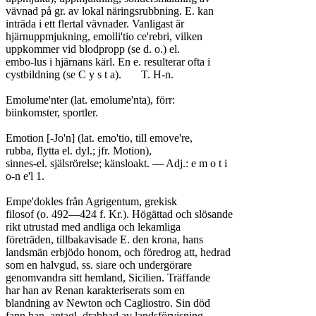
vävnad på gr. av lokal näringsrubbning. E. kan

inträda i ett flertal vävnader. Vanligast är

hjärnuppmjukning, emolli'tio ce'rebri, vilken

uppkommer vid blodpropp (se d. o.) el.

embo-lus i hjärnans kärl. En e. resulterar ofta i

cystbildning (se C y s t a).	T. H-n.

Emolume'nter (lat. emolume'nta), förr:

biinkomster, sportler.

Emotion [-Jo'n] (lat. emo'tio, till emove're,

rubba, flytta el. dyl.; jfr. Motion),

sinnes-el. själsrörelse; känsloakt. — Adj.: e m o t i

o-n e'l 1.

Empe'dokles från Agrigentum, grekisk

filosof (o. 492—424 f. Kr.). Högättad och slösande

rikt utrustad med andliga och lekamliga

företräden, tillbakavisade E. den krona, hans

landsmän erbjödo honom, och föredrog att, hedrad

som en halvgud, ss. siare och undergörare

genomvandra sitt hemland, Sicilien. Träffande

har han av Renan karakteriserats som en

blandning av Newton och Cagliostro. Sin död

fann han, antagl. drabbad av landsförvisning,
