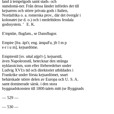
land å tempelgods samt stads- och

statsdomä-ner. Från dessa länder infördes det till

kejsarens och större privata gods i Italien,

Nordafrika o. a. romerska prov., där det övergår i

kolonatet (se d. o.) och i medeltidens feodala

godssystem. ’	E. K.

E'mpidæ, flugfam., se Dansflugor.

Empire [fra. äpi'r, eng. ämpaFa, jfr I m p

e-r i u m], kejsardöme.

Empirestil [sv. uttal aijpi'r-], kejsarstil,

även Napoleonstil, betecknar den stränga

nyklassicism, som efter förberedelser under

Ludvig XVI:s tid och direktoriet utbildades i

Frankrike under första kejsardömet, snart

behärskade större delen av Europa och U. S. A.

samt dominerade särsk. i den stora

byggnadskonsten till 1800-talets mitt (se Byggnads

— 529 —
