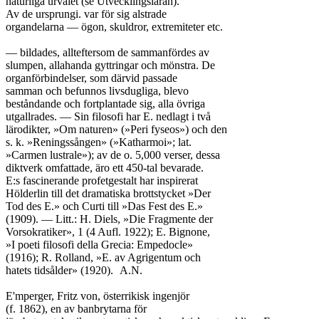
naturliga urvalet (se Utvecklingsläran).

Av de ursprungi. var för sig alstrade

organdelarna — ögon, skuldror, extremiteter etc.

— bildades, allteftersom de sammanfördes av

slumpen, allahanda gyttringar och mönstra. De

organförbindelser, som därvid passade

samman och befunnos livsdugliga, blevo

beståndande och fortplantade sig, alla övriga

utgallrades. — Sin filosofi har E. nedlagt i två

lärodikter, »Om naturen» (»Peri fyseos») och den

s. k. »Reningssången» (»Katharmoi»; lat.

»Carmen lustrale»); av de o. 5,000 verser, dessa

diktverk omfattade, äro ett 450-tal bevarade.

E:s fascinerande profetgestalt har inspirerat

Hölderlin till det dramatiska brottstycket »Der

Tod des E.» och Curti till »Das Fest des E.»

(1909). — Litt.: H. Diels, »Die Fragmente der

Vorsokratiker», 1 (4 Aufl. 1922); E. Bignone,

»I poeti filosofi della Grecia: Empedocle»

(1916); R. Rolland, »E. av Agrigentum och

hatets tidsålder» (1920).	A.N.

E'mperger, Fritz von, österrikisk ingenjör

(f. 1862), en av banbrytarna för
