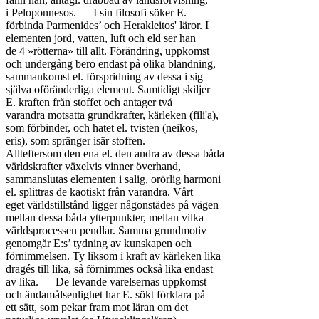
i Peloponnesos. — I sin filosofi söker E.

förbinda Parmenides’ och Herakleitos' läror. I

elementen jord, vatten, luft och eld ser han

de 4 »rötterna» till allt. Förändring, uppkomst

och undergång bero endast på olika blandning,

sammankomst el. förspridning av dessa i sig

själva oföränderliga element. Samtidigt skiljer

E. kraften från stoffet och antager två

varandra motsatta grundkrafter, kärleken (fili'a),

som förbinder, och hatet el. tvisten (neikos,

eris), som spränger isär stoffen.

Allteftersom den ena el. den andra av dessa båda

världskrafter växelvis vinner överhand,

sammanslutas elementen i salig, orörlig harmoni

el. splittras de kaotiskt från varandra. Vårt

eget världstillstånd ligger någonstädes på vägen

mellan dessa båda ytterpunkter, mellan vilka

världsprocessen pendlar. Samma grundmotiv

genomgår E:s’ tydning av kunskapen och

förnimmelsen. Ty liksom i kraft av kärleken lika

dragés till lika, så förnimmes också lika endast

av lika. — De levande varelsernas uppkomst

och ändamålsenlighet har E. sökt förklara på

ett sätt, som pekar fram mot läran om det
