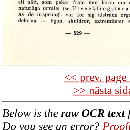
<< prev. page 
>> nästa si
Below is the
raw OCR text
f
Do you see an error?
Proof