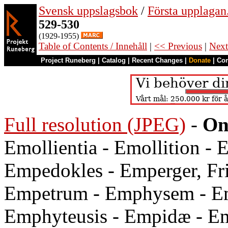
Svensk uppslagsbok
/
Första upplagan
529-530
(1929-1955)
Table of Contents / Innehåll
|
<< Previous
|
Next
Project Runeberg
|
Catalog
|
Recent Changes
|
Donate
|
Co
Full resolution (JPEG)
-
On
Emollientia - Emollition -
Empedokles - Emperger, Fri
Empetrum - Emphysem - Em
Emphyteusis - Empidæ - Empi