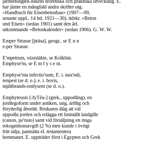
järnbetongtek-nikens teoretiska och praktiska utveckling. E.

har jämte en mångfald andra skrifter utg.

»Handbuch für Eisenbetonbau» (1907—09,

senaste uppl., 14 bd, 1921—30), tidskr. »Beton

und Eisen» (sedan 1901) samt den årl.

utkommande »Betonkalender» (sedan 1906). G. W. W.

Emper Strasse [jträsa], geogr., se E n n

e-per Strasse.

E'mpetrum, växtsläkte, se Kråkbär.

Emphyse'm, se E m f y s e m.

Emphyse'ma infectio'sum, E. i. tara'ndi,

renpest (se d. o.); e. i. bovis,

mjältbrands-emfysem (se d. o.).

Emphyteusis [-fyTéu-] (grek., uppodling), en

jordlegoform under antiken, ung. ärftlig och

förytterlig åborätt. Brukaren ålåg att väl

uppodla jorden och erlägga ett fastställt landgille

(canon, pe'nsio) samt vid försäljning en ringa

rekognitionsavgift (2 %) men kunde i övrigt

fritt sälja, pantsätta el. testamentera

hemmanet. E. uppträder först i Egypten och Grek
