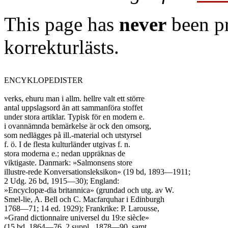
This page has
never
been pr
korrekturlästs.
ENCYKLOPEDISTER

verks, ehuru man i allm. hellre valt ett större

antal uppslagsord än att sammanföra stoffet

under stora artiklar. Typisk för en modern e.

i ovannämnda bemärkelse är ock den omsorg,

som nedlägges på ill.-material och utstyrsel

f. ö. I de flesta kulturländer utgivas f. n.

stora moderna e.; nedan uppräknas de

viktigaste. Danmark: »Salmonsens store

illustre-rede Konversationsleksikon» (19 bd, 1893—1911;

2 Udg. 26 bd, 1915—30); England:

»Encyclopæ-dia britannica» (grundad och utg. av W.

Smel-lie, A. Bell och C. Macfarquhar i Edinburgh

1768—71; 14 ed. 1929); Frankrike: P. Larousse,

»Grand dictionnaire universel du 19:e siècle»

(15 bd, 1864—76, 2 suppl., 1878—90, samt
