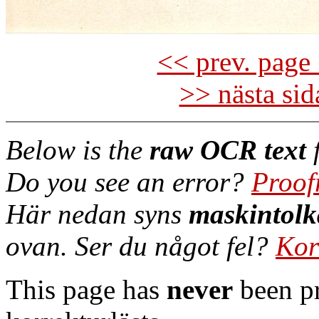
<< prev. page 
>> nästa si
Below is the
raw OCR text
f
Do you see an error?
Proof
Här nedan syns
maskintolk
ovan. Ser du något fel?
Kor
This page has
never
been pr