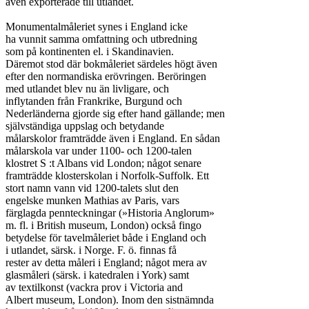
även exporterade till utlandet.

Monumentalmåleriet synes i England icke

ha vunnit samma omfattning och utbredning

som på kontinenten el. i Skandinavien.

Däremot stod där bokmåleriet särdeles högt även

efter den normandiska erövringen. Beröringen

med utlandet blev nu än livligare, och

inflytanden från Frankrike, Burgund och

Nederländerna gjorde sig efter hand gällande; men

självständiga uppslag och betydande

målarskolor framträdde även i England. En sådan

målarskola var under 1100- och 1200-talen

klostret S :t Albans vid London; något senare

framträdde klosterskolan i Norfolk-Suffolk. Ett

stort namn vann vid 1200-talets slut den

engelske munken Mathias av Paris, vars

färglagda pennteckningar (»Historia Anglorum»

m. fl. i British museum, London) också fingo

betydelse för tavelmåleriet både i England och

i utlandet, särsk. i Norge. F. ö. finnas få

rester av detta måleri i England; något mera av

glasmåleri (särsk. i katedralen i York) samt

av textilkonst (vackra prov i Victoria and

Albert museum, London). Inom den sistnämnda
