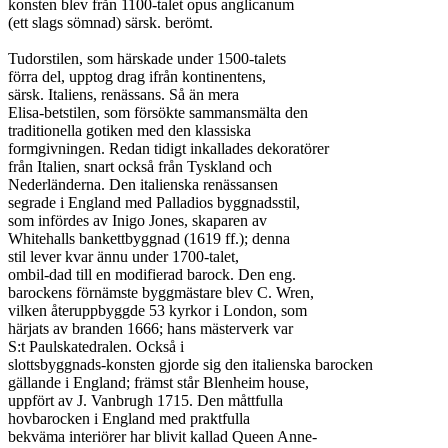
konsten blev från 1100-talet opus anglicanum

(ett slags sömnad) särsk. berömt.

Tudorstilen, som härskade under 1500-talets

förra del, upptog drag ifrån kontinentens,

särsk. Italiens, renässans. Så än mera

Elisa-betstilen, som försökte sammansmälta den

traditionella gotiken med den klassiska

formgivningen. Redan tidigt inkallades dekoratörer

från Italien, snart också från Tyskland och

Nederländerna. Den italienska renässansen

segrade i England med Palladios byggnadsstil,

som infördes av Inigo Jones, skaparen av

Whitehalls bankettbyggnad (1619 ff.); denna

stil lever kvar ännu under 1700-talet,

ombil-dad till en modifierad barock. Den eng.

barockens förnämste byggmästare blev C. Wren,

vilken återuppbyggde 53 kyrkor i London, som

härjats av branden 1666; hans mästerverk var

S:t Paulskatedralen. Också i

slottsbyggnads-konsten gjorde sig den italienska barocken

gällande i England; främst står Blenheim house,

uppfört av J. Vanbrugh 1715. Den måttfulla

hovbarocken i England med praktfulla

bekväma interiörer har blivit kallad Queen Anne-
