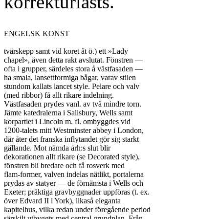
korrekturlästs.
ENGELSK KONST

tvärskepp samt vid koret åt ö.) ett »Lady

chapel», även detta rakt avslutat. Fönstren —

ofta i grupper, särdeles stora å västfasaden —

ha smala, lansettformiga bågar, varav stilen

stundom kallats lancet style. Pelare och valv

(med ribbor) få allt rikare indelning.

Västfasaden prydes vanl. av två mindre torn.

Jämte katedralerna i Salisbury, Wells samt

korpartiet i Lincoln m. fl. ombyggdes vid

1200-talets mitt Westminster abbey i London,

där åter det franska inflytandet gör sig starkt

gällande. Mot nämda årh:s slut blir

dekorationen allt rikare (se Decorated style),

fönstren bli bredare och få rosverk med

flam-former, valven indelas nätlikt, portalerna

prydas av statyer — de förnämsta i Wells och

Exeter; präktiga gravbyggnader uppföras (t. ex.

över Edvard II i York), likaså eleganta

kapitelhus, vilka redan under föregående period

särskilt utbyggts med central grundplan. Från
