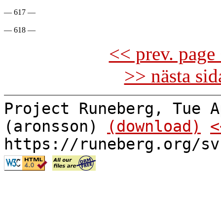
— 617 —

<< prev. page 
>> nästa si
Project Runeberg, Tue A
(aronsson)
(download)
<
https://runeberg.org/sv