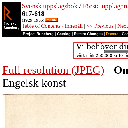
Svensk uppslagsbok
/
Första upplagan
617-618
(1929-1955)
Table of Contents / Innehåll
|
<< Previous
|
Next
Project Runeberg
|
Catalog
|
Recent Changes
|
Donate
|
Co
Full resolution (JPEG)
-
On
Engelsk konst