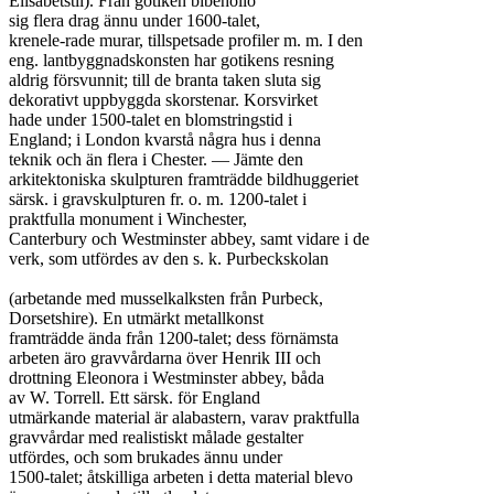
Elisabetstil). Från gotiken bibehöllo

sig flera drag ännu under 1600-talet,

krenele-rade murar, tillspetsade profiler m. m. I den

eng. lantbyggnadskonsten har gotikens resning

aldrig försvunnit; till de branta taken sluta sig

dekorativt uppbyggda skorstenar. Korsvirket

hade under 1500-talet en blomstringstid i

England; i London kvarstå några hus i denna

teknik och än flera i Chester. — Jämte den

arkitektoniska skulpturen framträdde bildhuggeriet

särsk. i gravskulpturen fr. o. m. 1200-talet i

praktfulla monument i Winchester,

Canterbury och Westminster abbey, samt vidare i de

verk, som utfördes av den s. k. Purbeckskolan

(arbetande med musselkalksten från Purbeck,

Dorsetshire). En utmärkt metallkonst

framträdde ända från 1200-talet; dess förnämsta

arbeten äro gravvårdarna över Henrik III och

drottning Eleonora i Westminster abbey, båda

av W. Torrell. Ett särsk. för England

utmärkande material är alabastern, varav praktfulla

gravvårdar med realistiskt målade gestalter

utfördes, och som brukades ännu under

1500-talet; åtskilliga arbeten i detta material blevo
