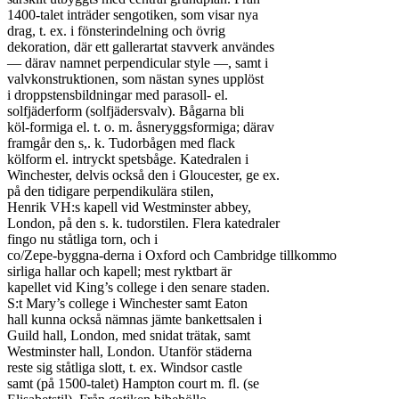
1400-talet inträder sengotiken, som visar nya

drag, t. ex. i fönsterindelning och övrig

dekoration, där ett gallerartat stavverk användes

— därav namnet perpendicular style —, samt i

valvkonstruktionen, som nästan synes upplöst

i droppstensbildningar med parasoll- el.

solfjäderform (solfjädersvalv). Bågarna bli

köl-formiga el. t. o. m. åsneryggsformiga; därav

framgår den s,. k. Tudorbågen med flack

kölform el. intryckt spetsbåge. Katedralen i

Winchester, delvis också den i Gloucester, ge ex.

på den tidigare perpendikulära stilen,

Henrik VH:s kapell vid Westminster abbey,

London, på den s. k. tudorstilen. Flera katedraler

fingo nu ståtliga torn, och i

co/Zepe-byggna-derna i Oxford och Cambridge tillkommo

sirliga hallar och kapell; mest ryktbart är

kapellet vid King’s college i den senare staden.

S:t Mary’s college i Winchester samt Eaton

hall kunna också nämnas jämte bankettsalen i

Guild hall, London, med snidat trätak, samt

Westminster hall, London. Utanför städerna

reste sig ståtliga slott, t. ex. Windsor castle

samt (på 1500-talet) Hampton court m. fl. (se
