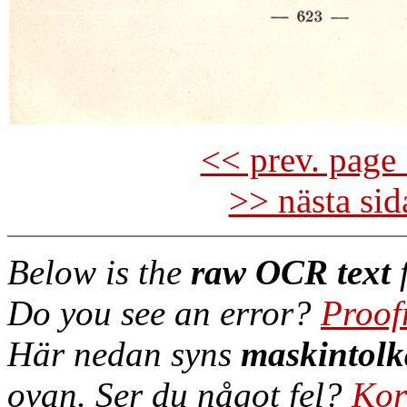
<< prev. page 
>> nästa si
Below is the
raw OCR text
f
Do you see an error?
Proof
Här nedan syns
maskintolk
ovan. Ser du något fel?
Kor