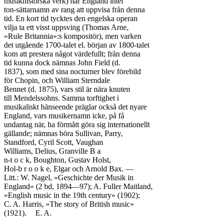
musikhistorska verk) har England intet

ton-sättarnamn av rang att uppvisa från denna

tid. En kort tid tycktes den engelska operan

vilja ta ett visst uppsving (Thomas Arne,

»Rule Britannia»:s kompositör), men varken

det utgående 1700-talet el. början av 1800-talet

kom att prestera något värdefullt; från denna

tid kunna dock nämnas John Field (d.

1837), som med sina nocturner blev förebild

för Chopin, och William Sterndale

Bennet (d. 1875), vars stil är nära knuten

till Mendelssohns. Samma torftighet i

musikaliskt hänseende präglar också det nyare

England, vars musikernamn icke, på få

undantag när, ha förmått göra sig internationellt

gällande; nämnas böra Sullivan, Parry,

Standford, Cyril Scott, Vaughan

Williams, Delius, Granville B a

n-t o c k, Boughton, Gustav Holst,

Hol-b r o o k e, Elgar och Arnold Bax. —

Litt.: W. Nagel, »Geschichte der Musik in

England» (2 bd, 1894—97); A. Fuller Maitland,

»English music in the 19th century» (1902);

C. A. Harris, »The story of British music»

(1921).	E. A.
