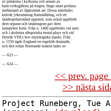
av prästerna i kyrkorna och senare av

hant-verksgillena på torgen, fingo snart profana

mellanspel av lågkomisk art. Dessa interludes

krävde yrkesmässig framställning, och ett

skådespelarestånd uppstod, som också uppförde

dem separat och småningom gav dem

lustspelets form. Från o. 1400 uppfördes vid univ.

och i skolorna allegoriska moral-plays och vid

Henrik VHI:s hov mytologiska masks. Från

o. 1550 ägde England en regelrätt dramatik,

och den redan florerande teatern lades av

— 623 —

<< prev. page 
>> nästa si
Project Runeberg, Tue A