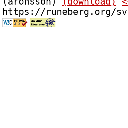
(aronsson)
(download)
<
https://runeberg.org/sv