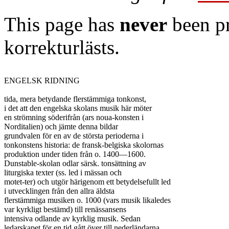
This page has
never
been pr
korrekturlästs.
ENGELSK RIDNING

tida, mera betydande flerstämmiga tonkonst,

i det att den engelska skolans musik här möter

en strömning söderifrån (ars noua-konsten i

Norditalien) och jämte denna bildar

grundvalen för en av de största perioderna i

tonkonstens historia: de fransk-belgiska skolornas

produktion under tiden från o. 1400—1600.

Dunstable-skolan odlar särsk. tonsättning av

liturgiska texter (ss. led i mässan och

motet-ter) och utgör härigenom ett betydelsefullt led

i utvecklingen från den allra äldsta

flerstämmiga musiken o. 1000 (vars musik likaledes

var kyrkligt bestämd) till renässansens

intensiva odlande av kyrklig musik. Sedan

ledarskapet för en tid gått över till nederländarna,
