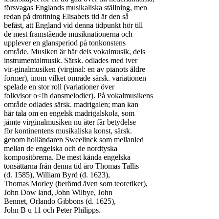
försvagas Englands musikaliska ställning, men

redan på drottning Elisabets tid är den så

befäst, att England vid denna tidpunkt hör till

de mest framstående musiknationerna och

upplever en glansperiod på tonkonstens

område. Musiken är här dels vokalmusik, dels

instrumentalmusik. Särsk. odlades med iver

vir-ginalmusiken (virginal: en av pianots äldre

former), inom vilket område särsk. variationen

spelade en stor roll (variationer över

folkvisor o<!h dansmelodier). På vokalmusikens

område odlades särsk. madrigalen; man kan

här tala om en engelsk madrigalskola, som

jämte virginalmusiken nu åter får betydelse

för kontinentens musikaliska konst, särsk.

genom holländaren Sweelinck som mellanled

mellan de engelska och de nordtyska

kompositörerna. De mest kända engelska

tonsättarna från denna tid äro Thomas Tallis

(d. 1585), William Byrd (d. 1623),

Thomas Morley (berömd även som teoretiker),

John Dow land, John Wilbye, John

Bennet, Orlando Gibbons (d. 1625),

John B u 11 och Peter Philipps.
