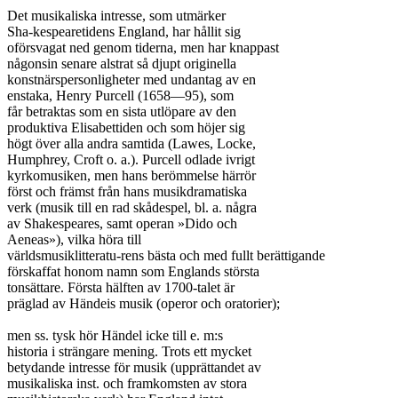
Det musikaliska intresse, som utmärker

Sha-kespearetidens England, har hållit sig

oförsvagat ned genom tiderna, men har knappast

någonsin senare alstrat så djupt originella

konstnärspersonligheter med undantag av en

enstaka, Henry Purcell (1658—95), som

får betraktas som en sista utlöpare av den

produktiva Elisabettiden och som höjer sig

högt över alla andra samtida (Lawes, Locke,

Humphrey, Croft o. a.). Purcell odlade ivrigt

kyrkomusiken, men hans berömmelse härrör

först och främst från hans musikdramatiska

verk (musik till en rad skådespel, bl. a. några

av Shakespeares, samt operan »Dido och

Aeneas»), vilka höra till

världsmusiklitteratu-rens bästa och med fullt berättigande

förskaffat honom namn som Englands största

tonsättare. Första hälften av 1700-talet är

präglad av Händeis musik (operor och oratorier);

men ss. tysk hör Händel icke till e. m:s

historia i strängare mening. Trots ett mycket

betydande intresse för musik (upprättandet av

musikaliska inst. och framkomsten av stora
