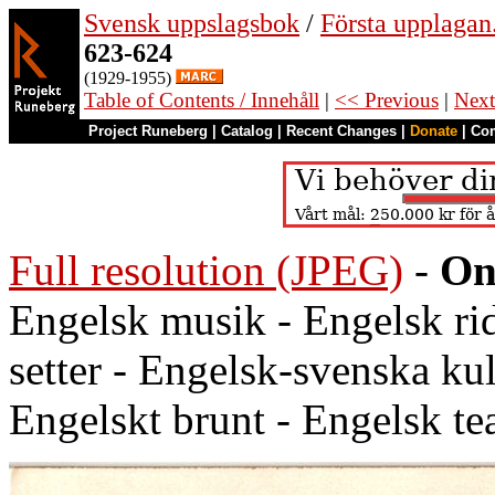
Svensk uppslagsbok
/
Första upplagan
623-624
(1929-1955)
Table of Contents / Innehåll
|
<< Previous
|
Next
Project Runeberg
|
Catalog
|
Recent Changes
|
Donate
|
Co
Full resolution (JPEG)
-
On
Engelsk musik - Engelsk ri
setter - Engelsk-svenska kul
Engelskt brunt - Engelsk te