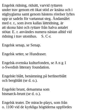
Engelsk ridning, ridsätt, varvid ryttaren

under trav genom ett ökat stöd av knäna och i

stigbyglarna samt genom hästens rörelser lyftes

upp ur sadeln för vartannat steg. Ändamålet

med e. r., som även kallas lättridning, är

att skona häst och ryttare från halva antalet

stötar. E. r. användes numera nästan alltid vid

ridning i trav utomhus.	S. C-r.

Engelsk senap, se Senap.

Engelsk setter, se Hundraser.

Engelsk-svenska kulturfonden, se A n g 1

o-Swedish litterary foundation.

Engelskt blått, benämning på berlinerblått

och bergblått (se d. o.).

Engelskt brunt, detsamma som

bismarck-brunt (se d. o.).

Engelsk teater. De miracle-plays, som från

o. 1100 vid de kyrkliga högtiderna uppfördes
