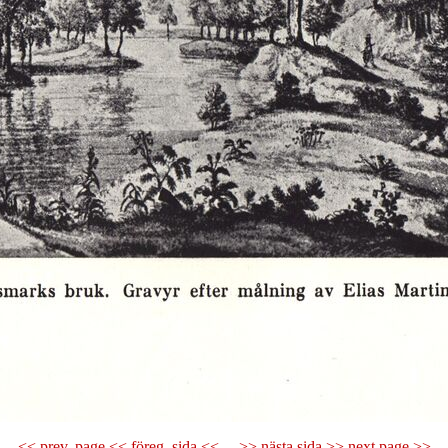
<< prev. page << föreg. sida <<
>> nästa sida >> next page >>