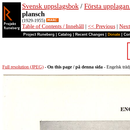
Svensk uppslagsbok
/
Första upplagan
plansch
(1929-1955)
Table of Contents / Innehåll
|
<< Previous
|
Next
Project Runeberg
|
Catalog
|
Recent Changes
|
Donate
|
Co
Full resolution (JPEG)
-
On this page / på denna sida
- Engelsk trädg