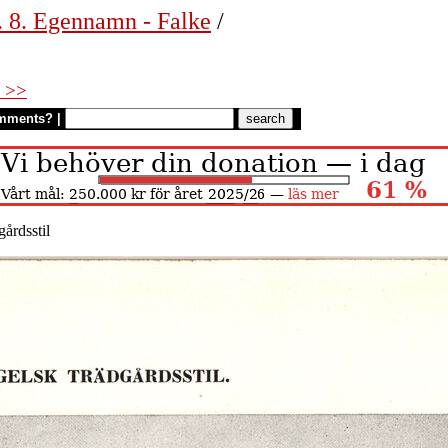
. 8. Egennamn - Falke
/
 >>
mments?
|
årdsstil