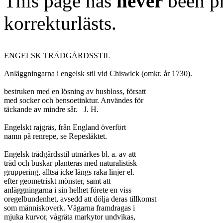
This page has
never
been pr
korrekturlästs.
ENGELSK TRÄDGÅRDSSTIL

Anläggningarna i engelsk stil vid Chiswick (omkr. år 1730).

bestruken med en lösning av husbloss, försatt

med socker och bensoetinktur. Användes för

täckande av mindre sår.	J. H.

Engelskt rajgräs, från England överfört

namn på renrepe, se Repesläktet.

Engelsk trädgårdsstil utmärkes bl. a. av att

träd och buskar planteras med naturalistisk

gruppering, alltså icke längs raka linjer el.

efter geometriskt mönster, samt att

anläggningarna i sin helhet förete en viss

oregelbundenhet, avsedd att dölja deras tillkomst

som människoverk. Vägarna framdragas i

mjuka kurvor, vågräta markytor undvikas,
