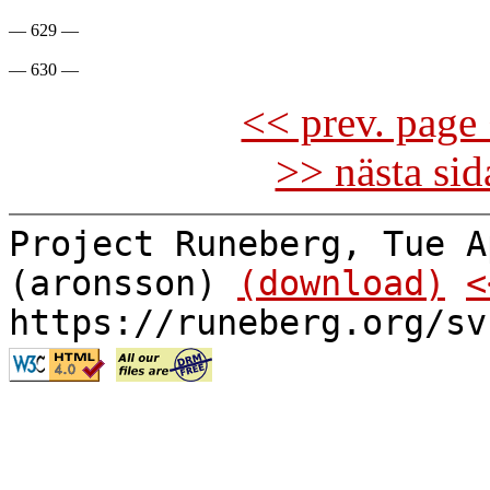
— 629 —

<< prev. page 
>> nästa si
Project Runeberg, Tue A
(aronsson)
(download)
<
https://runeberg.org/sv