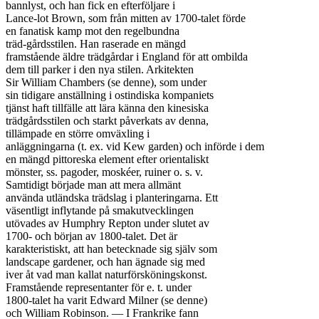
bannlyst, och han fick en efterföljare i

Lance-lot Brown, som från mitten av 1700-talet förde

en fanatisk kamp mot den regelbundna

träd-gårdsstilen. Han raserade en mängd

framstående äldre trädgårdar i England för att ombilda

dem till parker i den nya stilen. Arkitekten

Sir William Chambers (se denne), som under

sin tidigare anställning i ostindiska kompaniets

tjänst haft tillfälle att lära känna den kinesiska

trädgårdsstilen och starkt påverkats av denna,

tillämpade en större omväxling i

anläggningarna (t. ex. vid Kew garden) och införde i dem

en mängd pittoreska element efter orientaliskt

mönster, ss. pagoder, moskéer, ruiner o. s. v.

Samtidigt började man att mera allmänt

använda utländska trädslag i planteringarna. Ett

väsentligt inflytande på smakutvecklingen

utövades av Humphry Repton under slutet av

1700- och början av 1800-talet. Det är

karakteristiskt, att han betecknade sig själv som

landscape gardener, och han ägnade sig med

iver åt vad man kallat naturförsköningskonst.

Framstående representanter för e. t. under

1800-talet ha varit Edward Milner (se denne)

och William Robinson. — I Frankrike fann
