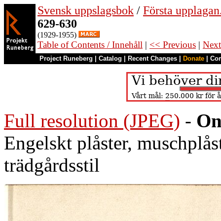
Svensk uppslagsbok
/
Första upplagan
629-630
(1929-1955)
Table of Contents / Innehåll
|
<< Previous
|
Next
Project Runeberg
|
Catalog
|
Recent Changes
|
Donate
|
Co
Full resolution (JPEG)
-
On
Engelskt plåster, muschplåst
trädgårdsstil