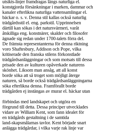
utsikts-linjer framdragas längs naturliga el.

konstgjorda försänkningar i marken, dammar och

kanaler efterlikna naturliga vattensamlingar el.

bäckar o. s. v. Denna stil kallas också naturlig

trädgårdsstil el. eng. parkstil. Upprinnelsen

därtill kan sökas i det natursvärmeri, varåt

åtskilliga eng. konstnärer, skalder och filosofer

ägnade sig redan under 1700-talets förra del.

De främsta representanterna för denna riktning

voro Shaftesbury, Addison och Pope, vilka

kritiserade den franska stilens förkonstlade

trädgårdsanläggningar och som motsats till dessa

prisade den av kulturen opåverkade naturens

skönhet. Liksom man ansåg, att all konst

borde söka att så troget som möjligt återge

naturen, så borde också trädgårdsanläggningarna

söka efterlikna denna. Framförallt borde

trädgården ej instängas av murar el. häckar utan

förbindas med landskapet och utgöra en

förgrund till detta. Dessa principer utvecklades

vidare av William Kent, som fann idealet för

en trädgårds gestaltning i de samtida

land-skapsmålarnas tavlor. Kent började snart

anlägga trädgårdar, i vilka varje rak linje var
