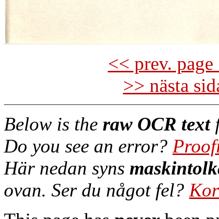
<< prev. page 
>> nästa si
Below is the
raw OCR text
f
Do you see an error?
Proof
Här nedan syns
maskintolk
ovan. Ser du något fel?
Kor