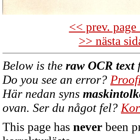
<< prev. page 
>> nästa si
Below is the
raw OCR text
f
Do you see an error?
Proof
Här nedan syns
maskintolk
ovan. Ser du något fel?
Kor
This page has
never
been pr