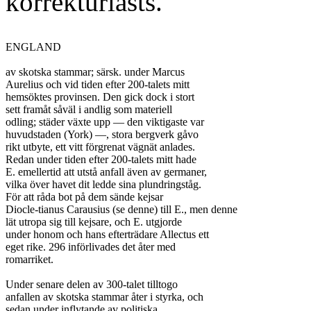
korrekturlästs.
ENGLAND

av skotska stammar; särsk. under Marcus

Aurelius och vid tiden efter 200-talets mitt

hemsöktes provinsen. Den gick dock i stort

sett framåt såväl i andlig som materiell

odling; städer växte upp — den viktigaste var

huvudstaden (York) —, stora bergverk gåvo

rikt utbyte, ett vitt förgrenat vägnät anlades.

Redan under tiden efter 200-talets mitt hade

E. emellertid att utstå anfall även av germaner,

vilka över havet dit ledde sina plundringståg.

För att råda bot på dem sände kejsar

Diocle-tianus Carausius (se denne) till E., men denne

lät utropa sig till kejsare, och E. utgjorde

under honom och hans efterträdare Allectus ett

eget rike. 296 införlivades det åter med

romarriket.

Under senare delen av 300-talet tilltogo

anfallen av skotska stammar åter i styrka, och

sedan under inflytande av politiska
