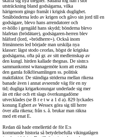
skaffa sig nya thegner. Sådana tog han i stor

utsträckning bland godsägarna, vilka

härigenom gingo framåt i krigisk duglighet.

Småbönderna ledo av krigen och gåvo sin jord till en

godsägare, blevo hans arrendatorer och

er-höllo i gengäld hans skydd; bönderna blevo

hlafetan (brödätare), godsägaren-herren blev

hläford (lord, »brödherre»). Också inom

frimännens led började man urskilja nya

klasser: lägst stodo ceorlas, högst de krigiska

godsägarna, ofta på gr. av sitt medlemskap av

den kungl. hirden kallade thegnas. De sistn:s

sammankomst witanagemöte kom att ersätta

den gamla folkförsamlingen ss. politisk

maktfaktor. De ständiga striderna mellan rikena

banade även i annat avseende väg för en ny

tid; dugliga krigarkonungar underlade sig mer

än ett rike och ett slags överkungadöme

utvecklades (se B r e t w a 1 d a). 829 lyckades

konung Egbert av Wessex göra sig till herre

över alla rikena; från s. å. brukar man räkna

med ett enat E.

Redan då hade emellertid de för E:s

kommande historia så betydelsefulla vikingatågen
