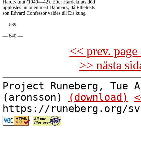
Harde-knut (1040—42). Efter Hardeknuts död

upplöstes unionen med Danmark, då Ethelreds

son Edvard Confessor valdes till E:s kung

— 639 —

<< prev. page 
>> nästa si
Project Runeberg, Tue A
(aronsson)
(download)
<
https://runeberg.org/sv