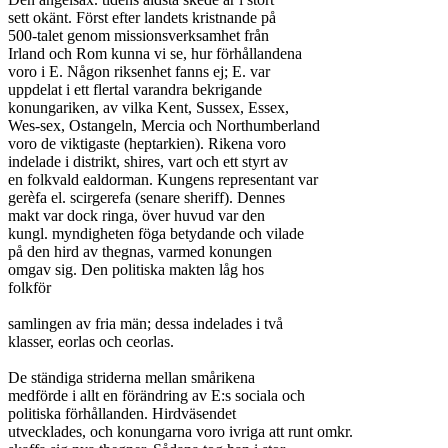
sett okänt. Först efter landets kristnande på

500-talet genom missionsverksamhet från

Irland och Rom kunna vi se, hur förhållandena

voro i E. Någon riksenhet fanns ej; E. var

uppdelat i ett flertal varandra bekrigande

konungariken, av vilka Kent, Sussex, Essex,

Wes-sex, Ostangeln, Mercia och Northumberland

voro de viktigaste (heptarkien). Rikena voro

indelade i distrikt, shires, vart och ett styrt av

en folkvald ealdorman. Kungens representant var

gerèfa el. scirgerefa (senare sheriff). Dennes

makt var dock ringa, över huvud var den

kungl. myndigheten föga betydande och vilade

på den hird av thegnas, varmed konungen

omgav sig. Den politiska makten låg hos

folkför

samlingen av fria män; dessa indelades i två

klasser, eorlas och ceorlas.

De ständiga striderna mellan smårikena

medförde i allt en förändring av E:s sociala och

politiska förhållanden. Hirdväsendet

utvecklades, och konungarna voro ivriga att runt omkr.
