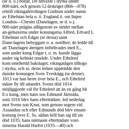
(se d. o.) börjat. De tillväxte i styrka under

800-talet, och genom 12-årskriget (866—878)

erhöll vikingahövdingen Gudrum under namn

av Ethelstan hela n. ö. England ö. om linjen

London—Chester (Danelagen, se d. o.).

900-talet präglas alltigenom av strider mellan

an-gelsaxerna under konungarna Alfred, Edvard I,

Ethelstan och Edgar (se dessa) samt

Dane-lagens bebyggare o. a. nordbor; de ledde till

att 'Danelagen återigen införlivades med E.,

som under kung Edgar t. o. m. kunde lägga

under sig keltiskt område. Under Ethelred

kom emellertid bakslaget; vikingatågen tilltogo

i styrka, och ss. deras ledare uppträdde den

danske konungen Sven Tveskägg (se denne).

1013 var han herre över hela E., och Ethelred

måste fly till utlandet. Svens död 1014

möjliggjorde väl för Ethelred att än en gång bli

E:s kung, men hans son Edmund Järnsida,

som 1016 blev hans efterträdare, led nederlag

mot Svens son Knut, som genom segern vid

Assandun och efter Edmunds död blev ensam

konung över E. Ss. sådan höll han sig till sin

död 1035; hans närmaste efterträdare voro

sönerna Harald Harfot (1035—40) och
