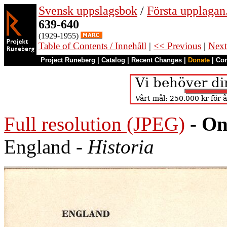
Svensk uppslagsbok
/
Första upplagan
639-640
(1929-1955)
Table of Contents / Innehåll
|
<< Previous
|
Next
Project Runeberg
|
Catalog
|
Recent Changes
|
Donate
|
Co
Full resolution (JPEG)
-
On
England -
Historia