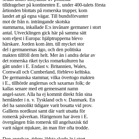
tilldragelser på kontinenten E. under 400-talets första

årtionden blottats på romerska trupper, kom

landet att gå egna vägar. Till bundsförvanter

mot de från n. inträngande skotska

stammarna, inkallade E:s invånare germaner i stort

antal. Utvecklingen gick här på samma sätt

som eljest i Europa: hjälptrupperna blevo

härskare. Jorden kom åtm. till mycket stor

del i germanernas ägo, och den politiska

makten tillföll dem helt. Mer än i andra delar av

det romerska riket tycks romarkulturen ha

gått under i E. Endast v. Britannien, Wales,

Cornwall och Cumberland, förblevo keltiska.

De germanska stammar, vilka övertogo makten

i E., tillhörde anglernas och saxarnas folk; de

kallas senare med ett gemensamt namn

angel-saxer. Alla ha ej kommit direkt från sina

hemländer i n. v. Tyskland och v. Danmark. En

del ha sannolikt tidigare varit bosatta vid prov.

Galliens nordkust samt där varit utsatta för

romersk påverkan. Härigenom har även i E.

övergången från romersk till angelsaxisk tid

varit något mjukare, än man förr ofta trodde.

Den angelsax. tidens äldsta skede är i stort
