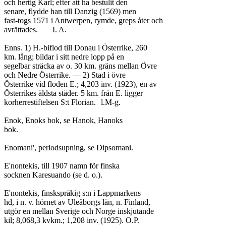
och hertig Karl; efter att ha bestulit den

senare, flydde han till Danzig (1569) men

fast-togs 1571 i Antwerpen, rymde, greps åter och

avrättades.	I. A.

Enns. 1) H.-biflod till Donau i Österrike, 260

km. lång; bildar i sitt nedre lopp på en

segelbar sträcka av o. 30 km. gräns mellan Övre

och Nedre Österrike. — 2) Stad i övre

Österrike vid floden E.; 4,203 inv. (1923), en av

Österrikes äldsta städer. 5 km. från E. ligger

korherrestiftelsen S:t Florian.	l.M-g.

Enok, Enoks bok, se Hanok, Hanoks

bok.

Enomani', periodsupning, se Dipsomani.

E'nontekis, till 1907 namn för finska

socknen Karesuando (se d. o.).

E'nontekis, finskspråkig s:n i Lappmarkens

hd, i n. v. hörnet av Uleåborgs län, n. Finland,

utgör en mellan Sverige och Norge inskjutande

kil; 8,068,3 kvkm.; 1,208 inv. (1925). O.P.
