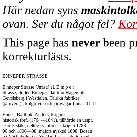
Här nedan syns
maskintolk
ovan. Ser du något fel?
Kor
This page has
never
been pr
korrekturlästs.
ENNEPER STRASSE

E'nneper Strasse [Jträsa] el. E m p e r

Strasse, floden Ennepes dal från Hagen till

Gevelsberg i Westfalen. Talrika fabriker

(järnverk) , kolgruvor och järnvägar finnas. O. P.

Ennes, Barthold Anders, krigare,

historisk förf. (1764—1841), tillhörde en urspr.

skotsk släkt, deltog ss. officer i krigen 1788—

90 och 1806—08; majors avsked 1808. Bosatt

på Näsbyholm i n. Småland, sysslade E. med
