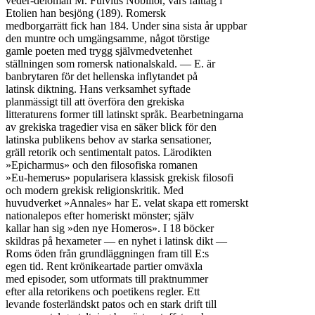
veder-deloman M. Fulvius Nobilior, vars fälttåg i

Etolien han besjöng (189). Romersk

medborgarrätt fick han 184. Under sina sista år uppbar

den muntre och umgängsamme, något törstige

gamle poeten med trygg självmedvetenhet

ställningen som romersk nationalskald. — E. är

banbrytaren för det hellenska inflytandet på

latinsk diktning. Hans verksamhet syftade

planmässigt till att överföra den grekiska

litteraturens former till latinskt språk. Bearbetningarna

av grekiska tragedier visa en säker blick för den

latinska publikens behov av starka sensationer,

gräll retorik och sentimentalt patos. Lärodikten

»Epicharmus» och den filosofiska romanen

»Eu-hemerus» popularisera klassisk grekisk filosofi

och modern grekisk religionskritik. Med

huvudverket »Annales» har E. velat skapa ett romerskt

nationalepos efter homeriskt mönster; själv

kallar han sig »den nye Homeros». I 18 böcker

skildras på hexameter — en nyhet i latinsk dikt —

Roms öden från grundläggningen fram till E:s

egen tid. Rent krönikeartade partier omväxla

med episoder, som utformats till praktnummer

efter alla retorikens och poetikens regler. Ett

levande fosterländskt patos och en stark drift till
