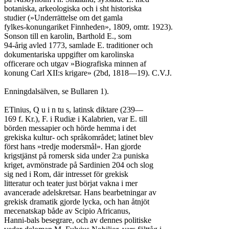
botaniska, arkeologiska och i sht historiska

studier (»Underrättelse om det gamla

fylkes-konungariket Finnheden», 1809, omtr. 1923).

Sonson till en karolin, Barthold E., som

94-årig avled 1773, samlade E. traditioner och

dokumentariska uppgifter om karolinska

officerare och utgav »Biografiska minnen af

konung Carl XII:s krigare» (2bd, 1818—19). C.V.J.

Enningdalsälven, se Bullaren 1).

ETinius, Q u i n tu s, latinsk diktare (239—

169 f. Kr.), F. i Rudiæ i Kalabrien, var E. till

börden messapier och hörde hemma i det

grekiska kultur- och språkområdet; latinet blev

först hans »tredje modersmål». Han gjorde

krigstjänst på romersk sida under 2:a puniska

kriget, avmönstrade på Sardinien 204 och slog

sig ned i Rom, där intresset för grekisk

litteratur och teater just börjat vakna i mer

avancerade adelskretsar. Hans bearbetningar av

grekisk dramatik gjorde lycka, och han åtnjöt

mecenatskap både av Scipio Africanus,

Hanni-bals besegrare, och av dennes politiske
