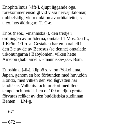
Enophta'lmus [-åft-], djupt liggande öga,

förekommer ensidigt vid vissa nervsjukdomar,

dubbelsidigt vid reduktion av orbitalfettet, ss.

t. ex. hos åldringar.	T. C-e.

Enos (hebr., »människa»), den tredje i

ordningen av urfäderna, omtalad 1 Mos. 5:6 ff.,

1 Krön. 1:1 o. a. Gestalten har en parallell i

den 3:e av de av Berosus (se denne) omtalade

urkonungarna i Babylonien, vilken hette

Amelon (bab. amèlu, »människa»).	G. Bsm.

Enoshima [-fi-], klippö s. v. om Yokohama,

Japan, genom en bro förbunden med huvudön

Hondo, med vilken den vid lågvatten har

landfäste. Vallfarts- och turistort med flera

tempel och hotell. I en o. 100 m. djup grotta

förvaras reliker av den buddistiska gudinnan

Benten.	l.M-g.

— 671 —
