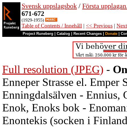
Svensk uppslagsbok
/
Första upplagan
671-672
(1929-1955)
Table of Contents / Innehåll
|
<< Previous
|
Next
Project Runeberg
|
Catalog
|
Recent Changes
|
Donate
|
Co
Full resolution (JPEG)
-
On
Enneper Strasse el. Emper S
Enningdalsälven - Ennius, 
Enok, Enoks bok - Enomani 
Enontekis (socken i Finland