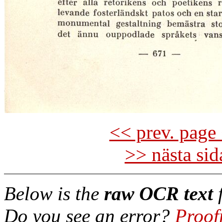
<< prev. page 
>> nästa si
Below is the
raw OCR text
f
Do you see an error?
Proof