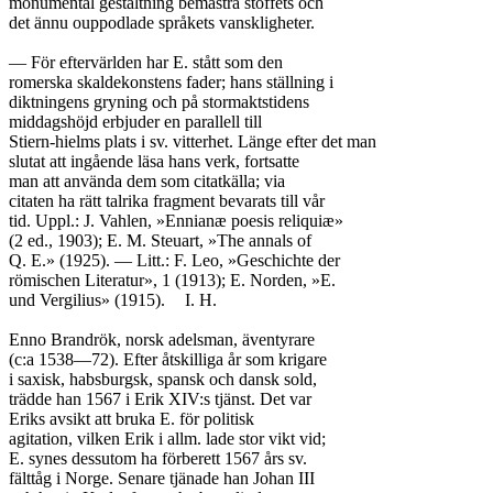
monumental gestaltning bemästra stoffets och

det ännu ouppodlade språkets vanskligheter.

— För eftervärlden har E. stått som den

romerska skaldekonstens fader; hans ställning i

diktningens gryning och på stormaktstidens

middagshöjd erbjuder en parallell till

Stiern-hielms plats i sv. vitterhet. Länge efter det man

slutat att ingående läsa hans verk, fortsatte

man att använda dem som citatkälla; via

citaten ha rätt talrika fragment bevarats till vår

tid. Uppl.: J. Vahlen, »Ennianæ poesis reliquiæ»

(2 ed., 1903); E. M. Steuart, »The annals of

Q. E.» (1925). — Litt.: F. Leo, »Geschichte der

römischen Literatur», 1 (1913); E. Norden, »E.

und Vergilius» (1915).	I. H.

Enno Brandrök, norsk adelsman, äventyrare

(c:a 1538—72). Efter åtskilliga år som krigare

i saxisk, habsburgsk, spansk och dansk sold,

trädde han 1567 i Erik XIV:s tjänst. Det var

Eriks avsikt att bruka E. för politisk

agitation, vilken Erik i allm. lade stor vikt vid;

E. synes dessutom ha förberett 1567 års sv.

fälttåg i Norge. Senare tjänade han Johan III
