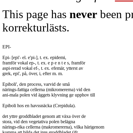
This page has
never
been pr
korrekturlästs.
EPI-

Epi- [epi'- el. e'pi-], t. ex. epidemi,

framför vokal ep-, t. ex. e p e n t e s, framför

aspi-rerad vokal ef-, t. ex. efemär, ytterst av

grek, epi', på, över, i, efter m. m.

Epiboli', den process, varvid de små

närings-fattiga cellerna (mikromererna) vid den

ani-mala polen vid äggets klyvning ge upphov till

Epiboli hos en havssnäcka (Crepidula).

det yttre groddbladet genom att växa över de

stora, vid den vegetativa polen belägna

närings-rika cellerna (makromererna), vilka härigenom

komma att bilda det inre groddbladet (jfr
