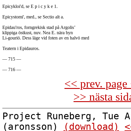
Epicykloi'd, se E p i c y k e 1.

Epicystomi', med., se Sectio alt a.

Epidau'ros, forngrekisk stad på Argolis’

klippiga östkust, nuv. Nea E. nära byn

Li-gouriö. Dess läge vid foten av en halvö med

Teatern i Epidauros.

— 715 —

<< prev. page 
>> nästa si
Project Runeberg, Tue A
(aronsson)
(download)
<