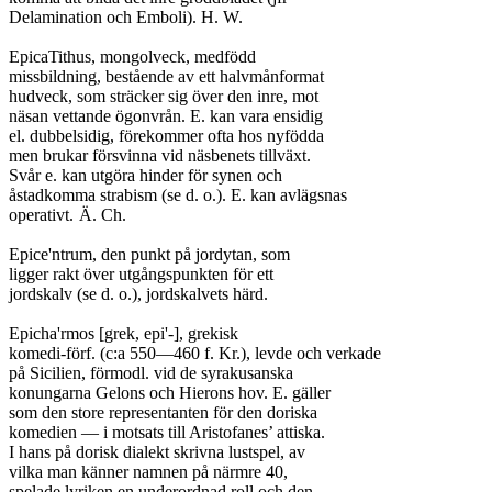
Delamination och Emboli). H. W.

EpicaTithus, mongolveck, medfödd

missbildning, bestående av ett halvmånformat

hudveck, som sträcker sig över den inre, mot

näsan vettande ögonvrån. E. kan vara ensidig

el. dubbelsidig, förekommer ofta hos nyfödda

men brukar försvinna vid näsbenets tillväxt.

Svår e. kan utgöra hinder för synen och

åstadkomma strabism (se d. o.). E. kan avlägsnas

operativt.	Ä. Ch.

Epice'ntrum, den punkt på jordytan, som

ligger rakt över utgångspunkten för ett

jordskalv (se d. o.), jordskalvets härd.

Epicha'rmos [grek, epi'-], grekisk

komedi-förf. (c:a 550—460 f. Kr.), levde och verkade

på Sicilien, förmodl. vid de syrakusanska

konungarna Gelons och Hierons hov. E. gäller

som den store representanten för den doriska

komedien — i motsats till Aristofanes’ attiska.

I hans på dorisk dialekt skrivna lustspel, av

vilka man känner namnen på närmre 40,

spelade lyriken en underordnad roll och den
