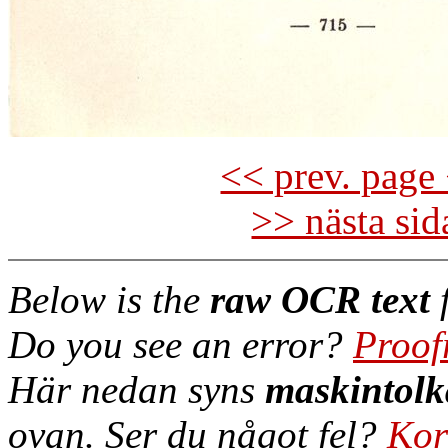
<< prev. page 
>> nästa si
Below is the
raw OCR text
f
Do you see an error?
Proof
Här nedan syns
maskintolk
ovan. Ser du något fel?
Kor