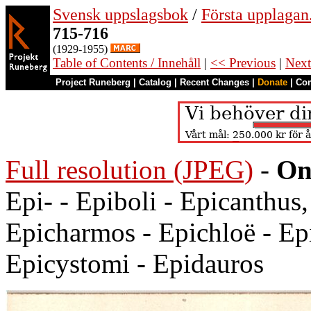
Svensk uppslagsbok
/
Första upplagan
715-716
(1929-1955)
Table of Contents / Innehåll
|
<< Previous
|
Next
Project Runeberg
|
Catalog
|
Recent Changes
|
Donate
|
Co
Full resolution (JPEG)
-
On
Epi- - Epiboli - Epicanthus
Epicharmos - Epichloë - Epi
Epicystomi - Epidauros