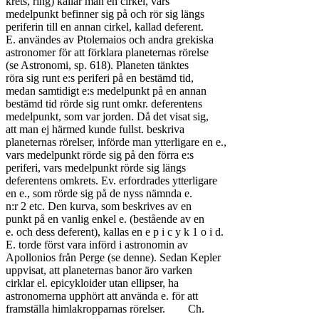
krets, ring) kallar man en cirkel, vars

medelpunkt befinner sig på och rör sig längs

periferin till en annan cirkel, kallad deferent.

E. användes av Ptolemaios och andra grekiska

astronomer för att förklara planeternas rörelse

(se Astronomi, sp. 618). Planeten tänktes

röra sig runt e:s periferi på en bestämd tid,

medan samtidigt e:s medelpunkt på en annan

bestämd tid rörde sig runt omkr. deferentens

medelpunkt, som var jorden. Då det visat sig,

att man ej härmed kunde fullst. beskriva

planeternas rörelser, införde man ytterligare en e.,

vars medelpunkt rörde sig på den förra e:s

periferi, vars medelpunkt rörde sig längs

deferentens omkrets. Ev. erfordrades ytterligare

en e., som rörde sig på de nyss nämnda e.

n:r 2 etc. Den kurva, som beskrives av en

punkt på en vanlig enkel e. (bestående av en

e. och dess deferent), kallas en e p i c y k 1 o i d.

E. torde först vara införd i astronomin av

Apollonios från Perge (se denne). Sedan Kepler

uppvisat, att planeternas banor äro varken

cirklar el. epicykloider utan ellipser, ha

astronomerna upphört att använda e. för att

framställa himlakropparnas rörelser.	Ch.
