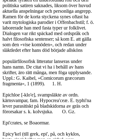
politiska satiren saknades, liksom över huvud

aktuella anspelningar och personliga angrepp.

Ramen för de korta styckena synes oftast ha

varit mytologiska parodier i Offenbachstil; f. ö.

laborerade han med fasta typer ur folklivet.

Dialogen var rikt späckad med ordspråk och

halvt filosofiska sentenser; så kom E. att gälla

som den »vise komöden», och redan under

släktledet efter hans död började allsköns

populärfilosofisk litteratur lanseras under

hans namn. De citat vi ha i behåll av hans

skrifter, äro rätt många, men föga upplysande.

Uppl.: G. Kaibel, »Comicorum græcorum

fragmenta», 1 (1899).	1. H.

Epichloe [-klo'e], svampsläkte av ordn.

kärnsvampar, fam. Hypocrea'ceæ. E. typhi'na

lever parasitiskt på bladskidorna av gräs och

förorsakar s. k. kolvsjuka.	O. Gz.

Epi'crates, se Boaormar.

Epicy'kel (till grek, epi', på, och kyklos,
