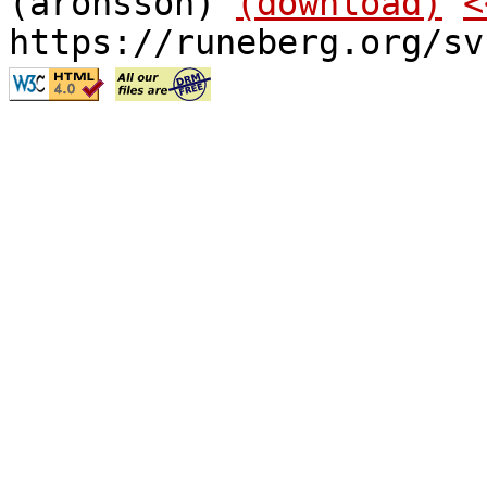
(aronsson)
(download)
<
https://runeberg.org/sv