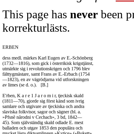
This page has
never
been pr
korrekturlästs.
ERBEN

dess medl. märkes Karl Eugen av E.-Schönberg

(1732—1816), som gick i österrikisk krigstjänst,

utmärkte sig i revolutionskrigen och 1796 blev

fälttygmästare, samt Frans av E.-Erbach (1754

—1823), en av vägrödjarna vid utforskningen

av limes (se d. o.).	[B.]

E'rben, K a r e 1 J a r o m i r, tjeckisk skald

(1811—70), gjorde sig först känd som ivrig

samlare och utgivare av tjeckiska och andra

slaviska folkvisor, sagor och sägner (bl. a.

»Pfsnè nårodni v Cechach», 3 bd, 1842—

45). Som självständig skald odlade E. mest

balladen och utgav 1853 den populära och

mycket lästa diktsamlingen »Kytice» (»Bukett»,
