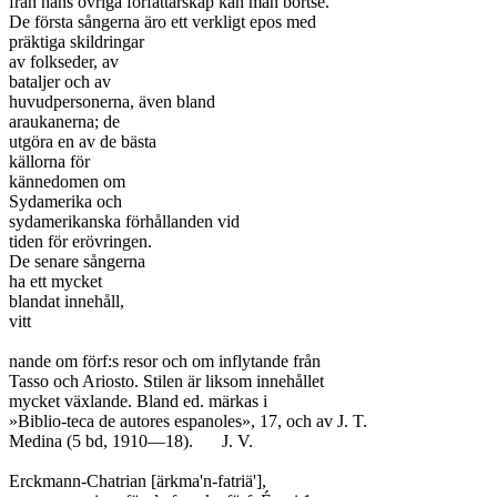
från hans övriga författarskap kan man bortse.

De första sångerna äro ett verkligt epos med

präktiga skildringar

av folkseder, av

bataljer och av

huvudpersonerna, även bland

araukanerna; de

utgöra en av de bästa

källorna för

kännedomen om

Sydamerika och

sydamerikanska förhållanden vid

tiden för erövringen.

De senare sångerna

ha ett mycket

blandat innehåll,

vitt

nande om förf:s resor och om inflytande från

Tasso och Ariosto. Stilen är liksom innehållet

mycket växlande. Bland ed. märkas i

»Biblio-teca de autores espanoles», 17, och av J. T.

Medina (5 bd, 1910—18).	J. V.

Erckmann-Chatrian [ärkma'n-fatriä'],
