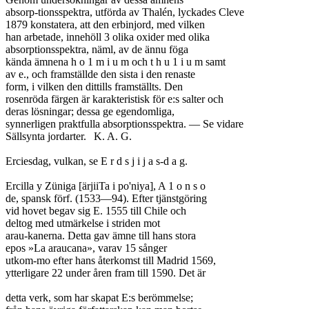
absorp-tionsspektra, utförda av Thalén, lyckades Cleve

1879 konstatera, att den erbinjord, med vilken

han arbetade, innehöll 3 olika oxider med olika

absorptionsspektra, näml, av de ännu föga

kända ämnena h o 1 m i u m och t h u 1 i u m samt

av e., och framställde den sista i den renaste

form, i vilken den dittills framställts. Den

rosenröda färgen är karakteristisk för e:s salter och

deras lösningar; dessa ge egendomliga,

synnerligen praktfulla absorptionsspektra. — Se vidare

Sällsynta jordarter.	K. A. G.

Erciesdag, vulkan, se E r d s j i j a s-d a g.

Ercilla y Züniga [ärjiiTa i po'niya], A 1 o n s o

de, spansk förf. (1533—94). Efter tjänstgöring

vid hovet begav sig E. 1555 till Chile och

deltog med utmärkelse i striden mot

arau-kanerna. Detta gav ämne till hans stora

epos »La araucana», varav 15 sånger

utkom-mo efter hans återkomst till Madrid 1569,

ytterligare 22 under åren fram till 1590. Det är

detta verk, som har skapat E:s berömmelse;
