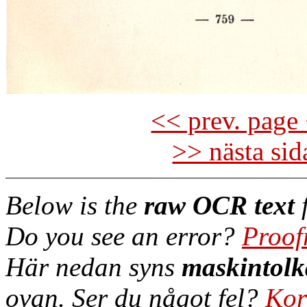
<< prev. page 
>> nästa si
Below is the
raw OCR text
f
Do you see an error?
Proof
Här nedan syns
maskintolk
ovan. Ser du något fel?
Kor