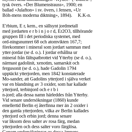
tysk övers. »Der Blumenstrauss», 1900; en

ballad »Julafton» i sv. övers, i Jensen, »Ur

Böh-mens moderna diktning», 1894).	K.K-n.

E'rbium, E r, kem., en sällsynt jordmetall

med jordarten e r b i n j o r d, Er2O3, tillhörande

gruppen III i det periodiska systemet, med

ord-ningsnumret 68 och atomvikten 167,7;

förekommer i mineral som jordart samman med

ytter-jordar (se d. o.). I jordar erhållna ur

mineral från fältspatbrottet vid Ytterby (se d. o.),

närmast gadolinit, xenotim, samarskit och

fergusonit (se d. o.), hade Gadolin 1794

upptäckt ytterjorden, men 1842 konstaterade

Mo-sander, att Gadolins ytterjord i själva verket

var en blandning av 3 oxider, som har kallade

ytterjord, terbinjord och e r b i

n-jord; alla dessa namn härleddes från Ytterby.

Vid senare undersökningar (1860) kunde

emellertid Berlin ej återfinna mer än 2 oxider i

den gamla ytterjorden, vilka av Berlin kallades

ytterjord och erbin jord; denna senare

var liksom dess salter av rosa färg, medan

ytterjorden och dess salter voro färglösa.

Genom undersökningar av dessa ämnens
