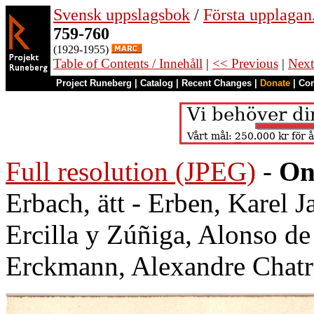
Svensk uppslagsbok
/
Första upplagan
759-760
(1929-1955)
Table of Contents / Innehåll
|
<< Previous
|
Next
Project Runeberg
|
Catalog
|
Recent Changes
|
Donate
|
Co
Full resolution (JPEG)
-
On
Erbach, ätt - Erben, Karel J
Ercilla y Zúñiga, Alonso d
Erckmann, Alexandre Chatr