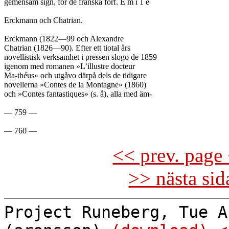
gemensam sign, för de franska förf. É m i 1 e

Erckmann och Chatrian.

Erckmann (1822—99 och Alexandre

Chatrian (1826—90). Efter ett tiotal års

novellistisk verksamhet i pressen slogo de 1859

igenom med romanen »L’illustre docteur

Ma-théus» och utgåvo därpå dels de tidigare

novellerna »Contes de la Montagne» (1860)

och »Contes fantastiques» (s. å), alla med äm-

— 759 —

<< prev. page 
>> nästa si
Project Runeberg, Tue A