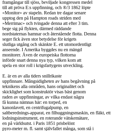
framgångar till sjöss, beviljade kongressen medel

till att pröva E:s uppfinning, och ®/3 1862 löpte

»Monitor» av stapeln. Redan tre dagar senare

upptog den på Hampton roads striden med

»Merrimac» och tvingade denna att efter 3 tim.

bege sig på flykten, därmed räddande

nordstaternas hamnar och återstående flotta. Denna

seger fick även stor betydelse för krigets

slutliga utgång och skänkte E. ett utomordentligt

anseende. I Amerika byggdes nu en mängd

monitorer. Även de europeiska flottorna

införde snart denna nya typ, vilken kom att

spela en stor roll i krigsfartygens utveckling.

E. är en av alla tiders snillrikaste

uppfinnare. Mångsidigheten av hans begåvning på

teknikens alla områden, hans originalitet och

skicklighet som konstruktör visas bäst genom

raden av uppfinningar, av vilka endast några

få kunna nämnas här: en torped, en

kanonlavett, en centrifugalpump, en

saltberednings-apparat, en filhuggningsmaskin, en fläkt, ett

lodningsinstrument, en roterande vätskemätare,

en på världsutst. i Paris 1851 prisbelönt

pyro-meter m. fl. samt självfallet många, som stå i
