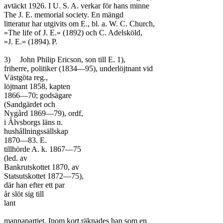
avtäckt 1926. I U. S. A. verkar för hans minne

The J. E. memorial society. En mängd

litteratur har utgivits om E., bl. a. W. C. Church,

»The life of J. E.» (1892) och C. Adelsköld,

»J. E.» (1894).	P.

3)	John Philip Ericson, son till E. 1),

friherre, politiker (1834—95), underlöjtnant vid

Västgöta reg.,

löjtnant 1858, kapten

1866—70; godsägare

(Sandgärdet och

Nygård 1869—79), ordf,

i Älvsborgs läns n.

hushållningssällskap

1870—83. E.

tillhörde A. k. 1867—75

(led. av

Bankrutskottet 1870, av

Statsutskottet 1872—75),

där han efter ett par

år slöt sig till

lant

mannapartiet. Inom kort räknades han som en
