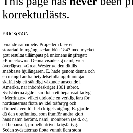
This page has
never
been pr
korrekturlästs.
ERICS(S)ON

bärande samarbete. Propellern blev en

storartad framgång, sedan idén 1843 med mycket

gott resultat tillämpats på unionens ångfregatt

»Princetown». Denna visade sig näml, vida

överlägsen »Great Western», den dittills

snabbaste hjulångaren. E. hade genom denna och

en mängd andra betydelsefulla uppfinningar

skaffat sig ett ständigt växande anseende i

Amerika, när inbördeskriget 1861 utbröt.

Sydstaterna ägde i sin flotta ett bepansrat fartyg

»Merrimac», vilket utgjorde en verklig fara för

nordstaternas flotta av idel träfartyg och

därmed även för hela krigets utgång. E. gjorde

då den uppfinning, som framför andra gjort

hans namn berömt, näml, monitoren (se d. o.),

ett bepansrat, propellerdrivet krigsfartyg.

Sedan sydstaternas flotta vunnit flera stora
