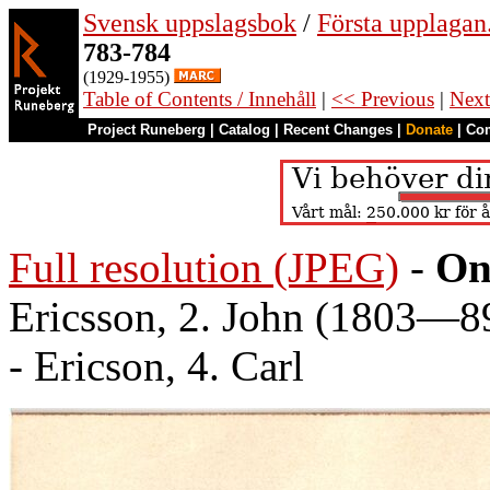
Svensk uppslagsbok
/
Första upplagan
783-784
(1929-1955)
Table of Contents / Innehåll
|
<< Previous
|
Next
Project Runeberg
|
Catalog
|
Recent Changes
|
Donate
|
Co
Full resolution (JPEG)
-
On
Ericsson, 2. John (1803—8
- Ericson, 4. Carl