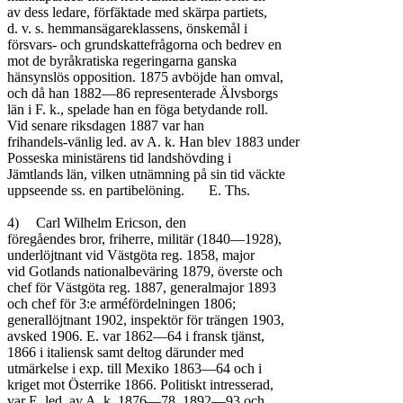
av dess ledare, förfäktade med skärpa partiets,

d. v. s. hemmansägareklassens, önskemål i

försvars- och grundskattefrågorna och bedrev en

mot de byråkratiska regeringarna ganska

hänsynslös opposition. 1875 avböjde han omval,

och då han 1882—86 representerade Älvsborgs

län i F. k., spelade han en föga betydande roll.

Vid senare riksdagen 1887 var han

frihandels-vänlig led. av A. k. Han blev 1883 under

Posseska ministärens tid landshövding i

Jämtlands län, vilken utnämning på sin tid väckte

uppseende ss. en partibelöning.	E. Ths.

4)	Carl Wilhelm Ericson, den

föregåendes bror, friherre, militär (1840—1928),

underlöjtnant vid Västgöta reg. 1858, major

vid Gotlands nationalbeväring 1879, överste och

chef för Västgöta reg. 1887, generalmajor 1893

och chef för 3:e arméfördelningen 1806;

generallöjtnant 1902, inspektör för trängen 1903,

avsked 1906. E. var 1862—64 i fransk tjänst,

1866 i italiensk samt deltog därunder med

utmärkelse i exp. till Mexiko 1863—64 och i

kriget mot Österrike 1866. Politiskt intresserad,

var E. led. av A. k. 1876—78, 1892—93 och
