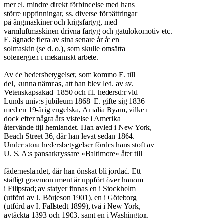
mer el. mindre direkt förbindelse med hans

större uppfinningar, ss. diverse förbättringar

på ångmaskiner och krigsfartyg, med

varmluftmaskinen drivna fartyg och gatulokomotiv etc.

E. ägnade flera av sina senare år åt en

solmaskin (se d. o.), som skulle omsätta

solenergien i mekaniskt arbete.

Av de hedersbetygelser, som kommo E. till

del, kunna nämnas, att han blev led. av sv.

Vetenskapsakad. 1850 och fil. hedersd:r vid

Lunds univ:s jubileum 1868. E. gifte sig 1836

med en 19-årig engelska, Amalia Byam, vilken

dock efter några års vistelse i Amerika

återvände tijl hemlandet. Han avled i New York,

Beach Street 36, där han levat sedan 1864.

Under stora hedersbetygelser fördes hans stoft av

U. S. A:s pansarkryssare »Baltimore» åter till

fäderneslandet, där han önskat bli jordad. Ett

ståtligt gravmonument är uppfört över honom

i Filipstad; av statyer finnas en i Stockholm

(utförd av J. Börjeson 1901), en i Göteborg

(utförd av I. Fallstedt 1899), två i New York,

avtäckta 1893 och 1903, samt en i Washington,
