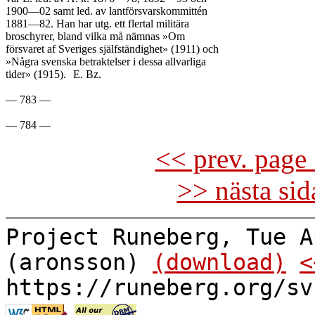
1900—02 samt led. av lantförsvarskommittén

1881—82. Han har utg. ett flertal militära

broschyrer, bland vilka må nämnas »Om

försvaret af Sveriges själfständighet» (1911) och

»Några svenska betraktelser i dessa allvarliga

tider» (1915).	E. Bz.

— 783 —

<< prev. page 
>> nästa si
Project Runeberg, Tue A
(aronsson)
(download)
<
https://runeberg.org/sv