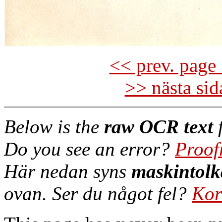
<< prev. page 
>> nästa si
Below is the
raw OCR text
f
Do you see an error?
Proof
Här nedan syns
maskintolk
ovan. Ser du något fel?
Kor