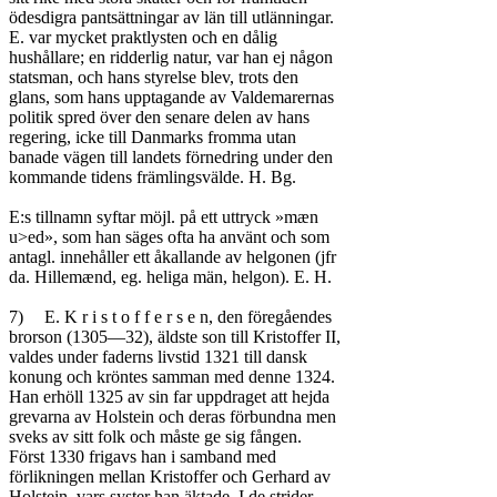
ödesdigra pantsättningar av län till utlänningar.

E. var mycket praktlysten och en dålig

hushållare; en ridderlig natur, var han ej någon

statsman, och hans styrelse blev, trots den

glans, som hans upptagande av Valdemarernas

politik spred över den senare delen av hans

regering, icke till Danmarks fromma utan

banade vägen till landets förnedring under den

kommande tidens främlingsvälde. H. Bg.

E:s tillnamn syftar möjl. på ett uttryck »mæn

u>ed», som han säges ofta ha använt och som

antagl. innehåller ett åkallande av helgonen (jfr

da. Hillemænd, eg. heliga män, helgon). E. H.

7)	E. K r i s t o f f e r s e n, den föregåendes

brorson (1305—32), äldste son till Kristoffer II,

valdes under faderns livstid 1321 till dansk

konung och kröntes samman med denne 1324.

Han erhöll 1325 av sin far uppdraget att hejda

grevarna av Holstein och deras förbundna men

sveks av sitt folk och måste ge sig fången.

Först 1330 frigavs han i samband med

förlikningen mellan Kristoffer och Gerhard av

Holstein, vars syster han äktade. I de strider,
