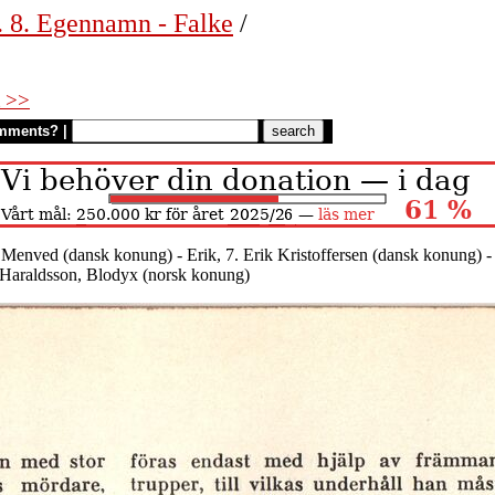
. 8. Egennamn - Falke
/
 >>
mments?
|
k Menved (dansk konung) - Erik, 7. Erik Kristoffersen (dansk konung) -
ik Haraldsson, Blodyx (norsk konung)