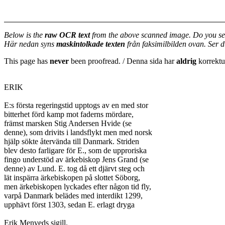
Below is the
raw OCR text
from the above scanned image. Do you se
Här nedan syns
maskintolkade texten
från faksimilbilden ovan. Ser 
This page has
never
been proofread. / Denna sida har
aldrig
korrektur
ERIK

E:s första regeringstid upptogs av en med stor

bitterhet förd kamp mot faderns mördare,

främst marsken Stig Andersen Hvide (se

denne), som drivits i landsflykt men med norsk

hjälp sökte återvända till Danmark. Striden

blev desto farligare för E., som de upproriska

fingo understöd av ärkebiskop Jens Grand (se

denne) av Lund. E. tog då ett djärvt steg och

lät inspärra ärkebiskopen på slottet Söborg,

men ärkebiskopen lyckades efter någon tid fly,

varpå Danmark belädes med interdikt 1299,

upphävt först 1303, sedan E. erlagt dryga

Erik Menveds sigill.
