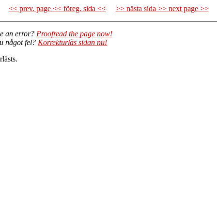
<< prev. page << föreg. sida <<
>> nästa sida >> next page >>
e an error?
Proofread the page now!
du något fel?
Korrekturläs sidan nu!
lästs.