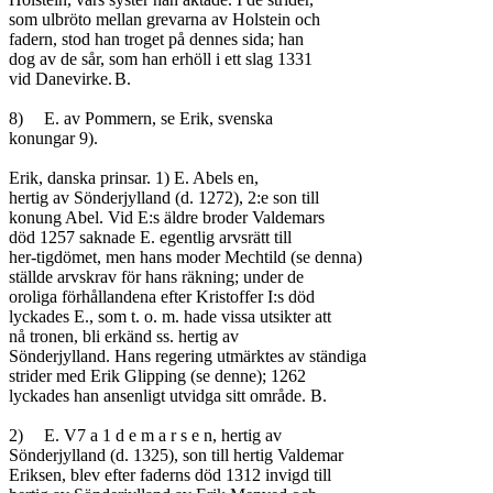
som ulbröto mellan grevarna av Holstein och

fadern, stod han troget på dennes sida; han

dog av de sår, som han erhöll i ett slag 1331

vid Danevirke.	B.

8)	E. av Pommern, se Erik, svenska

konungar 9).

Erik, danska prinsar. 1) E. Abels en,

hertig av Sönderjylland (d. 1272), 2:e son till

konung Abel. Vid E:s äldre broder Valdemars

död 1257 saknade E. egentlig arvsrätt till

her-tigdömet, men hans moder Mechtild (se denna)

ställde arvskrav för hans räkning; under de

oroliga förhållandena efter Kristoffer I:s död

lyckades E., som t. o. m. hade vissa utsikter att

nå tronen, bli erkänd ss. hertig av

Sönderjylland. Hans regering utmärktes av ständiga

strider med Erik Glipping (se denne); 1262

lyckades han ansenligt utvidga sitt område. B.

2)	E. V7 a 1 d e m a r s e n, hertig av

Sönderjylland (d. 1325), son till hertig Valdemar

Eriksen, blev efter faderns död 1312 invigd till
