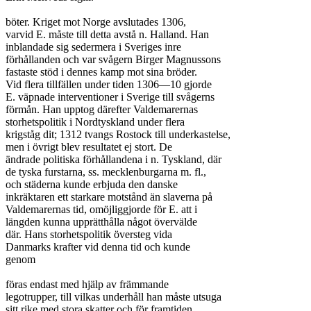
böter. Kriget mot Norge avslutades 1306,

varvid E. måste till detta avstå n. Halland. Han

inblandade sig sedermera i Sveriges inre

förhållanden och var svågern Birger Magnussons

fastaste stöd i dennes kamp mot sina bröder.

Vid flera tillfällen under tiden 1306—10 gjorde

E. väpnade interventioner i Sverige till svågerns

förmån. Han upptog därefter Valdemarernas

storhetspolitik i Nordtyskland under flera

krigståg dit; 1312 tvangs Rostock till underkastelse,

men i övrigt blev resultatet ej stort. De

ändrade politiska förhållandena i n. Tyskland, där

de tyska furstarna, ss. mecklenburgarna m. fl.,

och städerna kunde erbjuda den danske

inkräktaren ett starkare motstånd än slaverna på

Valdemarernas tid, omöjliggjorde för E. att i

längden kunna upprätthålla något övervälde

där. Hans storhetspolitik översteg vida

Danmarks krafter vid denna tid och kunde

genom

föras endast med hjälp av främmande

legotrupper, till vilkas underhåll han måste utsuga

sitt rike med stora skatter och för framtiden
