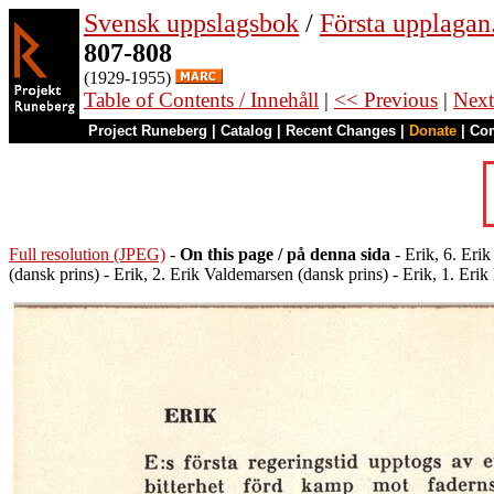
Svensk uppslagsbok
/
Första upplagan
807-808
(1929-1955)
Table of Contents / Innehåll
|
<< Previous
|
Next
Project Runeberg
|
Catalog
|
Recent Changes
|
Donate
|
Co
Full resolution (JPEG)
-
On this page / på denna sida
- Erik, 6. Eri
(dansk prins) - Erik, 2. Erik Valdemarsen (dansk prins) - Erik, 1. Er