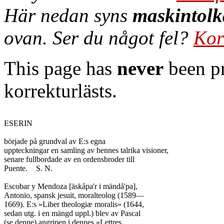
Här nedan syns
maskintolk
ovan. Ser du något fel?
Kor
This page has
never
been pr
korrekturlästs.
ESERIN

började på grundval av E:s egna

uppteckningar en samling av hennes talrika visioner,

senare fullbordade av en ordensbroder till

Puente.	S. N.

Escobar y Mendoza [äskåpa'r i mändå'pa],

Antonio, spansk jesuit, moralteolog (1589—

1669). E:s »Liber theologiæ moralis» (1644,

sedan utg. i en mängd uppl.) blev av Pascal

(se denne) angripen i dennes »Lettres
