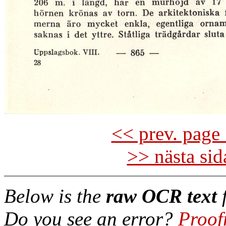
<< prev. page 
>> nästa si
Below is the
raw OCR text
f
Do you see an error?
Proof