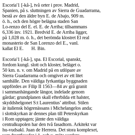
Escoria'1 [-kå-], två orter i prov. Madrid,

Spanien, på s. sluttningen av Sierra de Guadarrama,

bestå av den äldre byn E. de Abajo, 909 m.

ö. h., och den högre belägna staden San

Lo-renzo del E. el. E. de Arriba; tillsammans

6,336 inv. 1921. Bredvid E. de Arriba ligger,

på 1,028 m. ö. h., det berömda klostret El real

monasterio de San Lorenzo del E., vanl.

kallat El E.	H. Bin.

Escoria'1 [-kå-], spa. El Escorial, spanskt,

fordom kungl. slott och kloster, beläget o.

50 km. n. v. om Madrid på en utlöpare av

Sierra Guadarrama och omgivet av ett litet

samhälle. Den väldiga fyrkantiga byggnaden

uppfördes av Filip II 1563—84 av grå granit

i sammanhängande längor, indelade genom

gårdar; grundplanen skall efterbilda ett halster,

skyddshelgonet S:t Laurentius’ attribut. Stilen

är italiensk högrenässans i Michelangelos anda;

i slottskyrkan är dennes plan till Peterskyrkan

i Rom upptagen; jämte den väldiga

centralkupolen har den två fasadtorn. Arkitekt var

hu-vudsakl. Juan de Herrera. Det stora komplexet,
