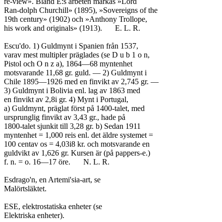
re-view». Bland E:s arbeten märkas »Lord

Ran-dolph Churchill» (1895), »Sovereigns of the

19th century» (1902) och »Anthony Trollope,

his work and originals» (1913).	E. L. R.

Escu'do. 1) Guldmynt i Spanien från 1537,

varav mest multipler präglades (se D u b 1 o n,

Pistol och O n z a), 1864—68 myntenhet

motsvarande 11,68 gr. guld. — 2) Guldmynt i

Chile 1895—1926 med en finvikt av 2,745 gr. —

3) Guldmynt i Bolivia enl. lag av 1863 med

en finvikt av 2,8i gr. 4) Mynt i Portugal,

a) Guldmynt, präglat först på 1400-talet, med

ursprunglig finvikt av 3,43 gr., hade på

1800-talet sjunkit till 3,28 gr. b) Sedan 1911

myntenhet = 1,000 reis enl. det äldre systemet =

100 centav os = 4,03i8 kr. och motsvarande en

guldvikt av 1,626 gr. Kursen är (på pappers-e.)

f. n. = o. 16—17 öre.	N. L. R.

Esdrago'n, en Artemi'sia-art, se

Malörtsläktet.

ESE, elektrostatiska enheter (se

Elektriska enheter).
