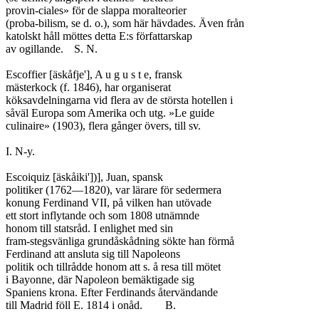
provin-ciales» för de slappa moralteorier

(proba-bilism, se d. o.), som här hävdades. Även från

katolskt håll möttes detta E:s författarskap

av ogillande.	S. N.

Escoffier [äskåfje'], A u g u s t e, fransk

mästerkock (f. 1846), har organiserat

köksavdelningarna vid flera av de största hotellen i

såväl Europa som Amerika och utg. »Le guide

culinaire» (1903), flera gånger övers, till sv.

I. N-y.

Escoiquiz [äskåiki'])], Juan, spansk

politiker (1762—1820), var lärare för sedermera

konung Ferdinand VII, på vilken han utövade

ett stort inflytande och som 1808 utnämnde

honom till statsråd. I enlighet med sin

fram-stegsvänliga grundåskådning sökte han förmå

Ferdinand att ansluta sig till Napoleons

politik och tillrådde honom att s. å resa till mötet

i Bayonne, där Napoleon bemäktigade sig

Spaniens krona. Efter Ferdinands återvändande

till Madrid föll E. 1814 i onåd.	B.
