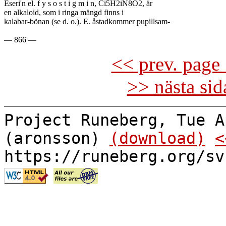
Eseri'n el. f y s o s t i g m i n, Ci5H2iN8O2, är

en alkaloid, som i ringa mängd finns i

kalabar-bönan (se d. o.). E. åstadkommer pupillsam-

<< prev. page 
>> nästa si
Project Runeberg, Tue A
(aronsson)
(download)
<
https://runeberg.org/sv