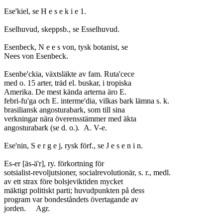
Ese'kiel, se H e s e k i e 1.

Eselhuvud, skeppsb., se Esselhuvud.

Esenbeck, N e e s von, tysk botanist, se

Nees von Esenbeck.

Esenbe'ckia, växtsläkte av fam. Ruta'cece

med o. 15 arter, träd el. buskar, i tropiska

Amerika. De mest kända arterna äro E.

febri-fu'ga och E. interme'dia, vilkas bark lämna s. k.

brasiliansk angosturabark, som till sina

verkningar nära överensstämmer med äkta

angosturabark (se d. o.).	A. V-e.

Ese'nin, S e r g e j, rysk förf., se J e s e n i n.

Es-er [äs-ä'r], ry. förkortning för

sotsialist-revoljutsioner, socialrevolutionär, s. r., medl.

av ett strax före bolsjeviktiden mycket

mäktigt politiskt parti; huvudpunkten på dess

program var bondeståndets övertagande av

jorden.	Agr.
