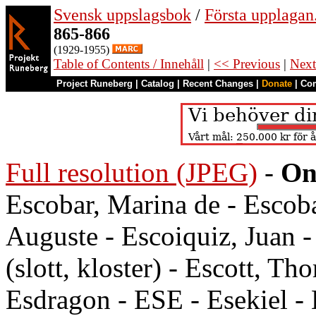
Svensk uppslagsbok
/
Första upplagan
865-866
(1929-1955)
Table of Contents / Innehåll
|
<< Previous
|
Next
Project Runeberg
|
Catalog
|
Recent Changes
|
Donate
|
Co
Full resolution (JPEG)
-
On
Escobar, Marina de - Escob
Auguste - Escoiquiz, Juan - 
(slott, kloster) - Escott, 
Esdragon - ESE - Esekiel -