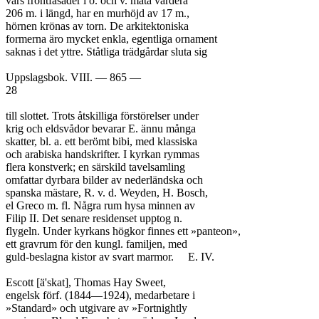
vars frontfasader i ö. och v. mäta vardera

206 m. i längd, har en murhöjd av 17 m.,

hörnen krönas av torn. De arkitektoniska

formerna äro mycket enkla, egentliga ornament

saknas i det yttre. Ståtliga trädgårdar sluta sig

Uppslagsbok. VIII. — 865 —

28

till slottet. Trots åtskilliga förstörelser under

krig och eldsvådor bevarar E. ännu många

skatter, bl. a. ett berömt bibi, med klassiska

och arabiska handskrifter. I kyrkan rymmas

flera konstverk; en särskild tavelsamling

omfattar dyrbara bilder av nederländska och

spanska mästare, R. v. d. Weyden, H. Bosch,

el Greco m. fl. Några rum hysa minnen av

Filip II. Det senare residenset upptog n.

flygeln. Under kyrkans högkor finnes ett »panteon»,

ett gravrum för den kungl. familjen, med

guld-beslagna kistor av svart marmor.	E. IV.

Escott [ä'skat], Thomas Hay Sweet,

engelsk förf. (1844—1924), medarbetare i

»Standard» och utgivare av »Fortnightly
