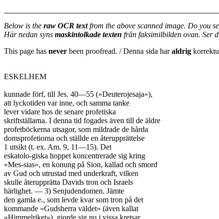
Below is the
raw OCR text
from the above scanned image. Do you se
Här nedan syns
maskintolkade texten
från faksimilbilden ovan. Ser 
This page has
never
been proofread. / Denna sida har
aldrig
korrektur
ESKELHEM

kunnade förf, till Jes. 40—55 (»Deuterojesaja»),

att lyckotiden var inne, och samma tanke

lever vidare hos de senare profetiska

skriftställarna. I denna tid fogades även till de äldre

profetböckerna utsagor, som mildrade de hårda

domsprofetiorna och ställde en återupprättelse

1 utsikt (t. ex. Am. 9, 11—15). Det

eskatolo-giska hoppet koncentrerade sig kring

»Mes-sias», en konung på Sion, kallad och smord

av Gud och utrustad med underkraft, vilken

skulle återupprätta Davids tron och Israels

härlighet. — 3) Senjudendomen. Jämte

den gamla e., som levde kvar som tron på det

kommande »Gudsherra väldet» (även kallat

»Himmelriket»), gjorde sig nu i vissa kretsar
