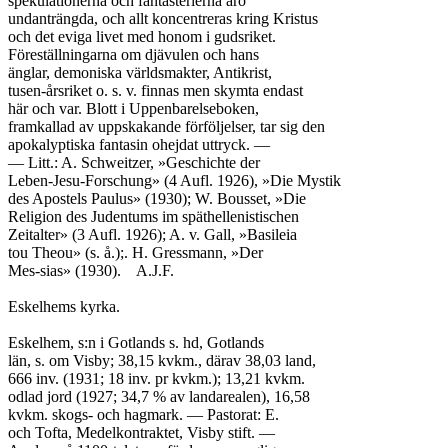
spekulationerna och fantasterierna äro

undanträngda, och allt koncentreras kring Kristus

och det eviga livet med honom i gudsriket.

Föreställningarna om djävulen och hans

änglar, demoniska världsmakter, Antikrist,

tusen-årsriket o. s. v. finnas men skymta endast

här och var. Blott i Uppenbarelseboken,

framkallad av uppskakande förföljelser, tar sig den

apokalyptiska fantasin ohejdat uttryck. —

— Litt.: A. Schweitzer, »Geschichte der

Leben-Jesu-Forschung» (4 Aufl. 1926), »Die Mystik

des Apostels Paulus» (1930); W. Bousset, »Die

Religion des Judentums im späthellenistischen

Zeitalter» (3 Aufl. 1926); A. v. Gall, »Basileia

tou Theou» (s. å.);. H. Gressmann, »Der

Mes-sias» (1930).	A.J.F.

Eskelhems kyrka.

Eskelhem, s:n i Gotlands s. hd, Gotlands

län, s. om Visby; 38,15 kvkm., därav 38,03 land,

666 inv. (1931; 18 inv. pr kvkm.); 13,21 kvkm.

odlad jord (1927; 34,7 % av landarealen), 16,58

kvkm. skogs- och hagmark. — Pastorat: E.

och Tofta, Medelkontraktet, Visby stift. —
