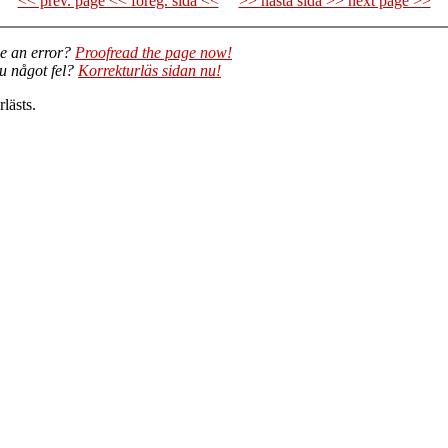
<< prev. page << föreg. sida <<
>> nästa sida >> next page >>
e an error?
Proofread the page now!
du något fel?
Korrekturläs sidan nu!
lästs.