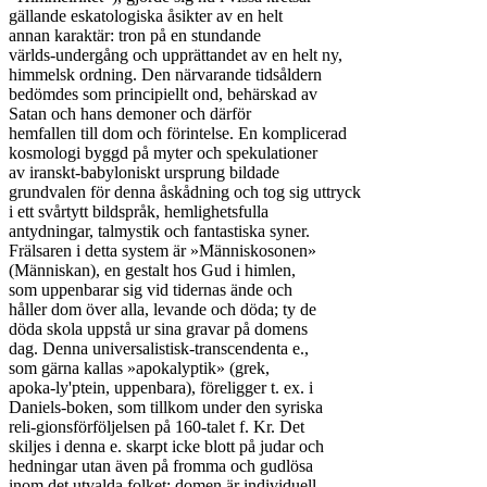
gällande eskatologiska åsikter av en helt

annan karaktär: tron på en stundande

världs-undergång och upprättandet av en helt ny,

himmelsk ordning. Den närvarande tidsåldern

bedömdes som principiellt ond, behärskad av

Satan och hans demoner och därför

hemfallen till dom och förintelse. En komplicerad

kosmologi byggd på myter och spekulationer

av iranskt-babyloniskt ursprung bildade

grundvalen för denna åskådning och tog sig uttryck

i ett svårtytt bildspråk, hemlighetsfulla

antydningar, talmystik och fantastiska syner.

Frälsaren i detta system är »Människosonen»

(Människan), en gestalt hos Gud i himlen,

som uppenbarar sig vid tidernas ände och

håller dom över alla, levande och döda; ty de

döda skola uppstå ur sina gravar på domens

dag. Denna universalistisk-transcendenta e.,

som gärna kallas »apokalyptik» (grek,

apoka-ly'ptein, uppenbara), föreligger t. ex. i

Daniels-boken, som tillkom under den syriska

reli-gionsförföljelsen på 160-talet f. Kr. Det

skiljes i denna e. skarpt icke blott på judar och

hedningar utan även på fromma och gudlösa

inom det utvalda folket; domen är individuell,
