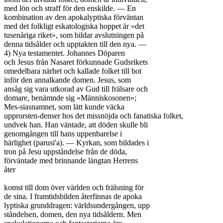
med lön och straff för den enskilde. — En

kombination av den apokalyptiska förväntan

med det folkligt eskatologiska hoppet är »det

tusenåriga riket», som bildar avslutningen på

denna tidsålder och upptakten till den nya. —

4) Nya testamentet. Johannes Döparen

och Jesus från Nasaret förkunnade Gudsrikets

omedelbara närhet och kallade folket till bot

inför den annalkande domen. Jesus, som

ansåg sig vara utkorad av Gud till frälsare och

domare, benämnde sig »Människosonen»;

Mes-siasnamnet, som lätt kunde väcka

upprorsten-denser hos det missnöjda och fanatiska folket,

undvek han. Han väntade, att döden skulle bli

genomgången till hans uppenbarelse i

härlighet (parusi'a). — Kyrkan, som bildades i

tron på Jesu uppståndelse från de döda,

förväntade med brinnande längtan Herrens

åter

komst till dom över världen och frälsning för

de sina. I framtidsbilden återfinnas de apoka

lyptiska grunddragen: världsundergången, upp

ståndelsen, domen, den nya tidsåldern. Men
