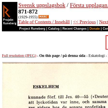
Svensk uppslagsbok
/
Första upplagan
871-872
(1929-1955)
Table of Contents / Innehåll
|
<< Previous
|
Next
Project Runeberg
|
Catalog
|
Recent Changes
|
Donate
|
Co
Full resolution (JPEG)
-
On this page / på denna sida
- Eskatologi 