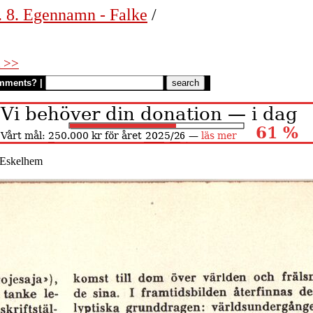
. 8. Egennamn - Falke
/
 >>
mments?
|
- Eskelhem