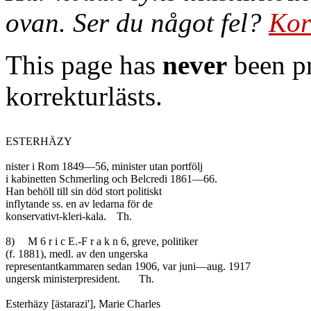
ovan. Ser du något fel?
Kor
This page has
never
been pr
korrekturlästs.
ESTERHÄZY

nister i Rom 1849—56, minister utan portfölj

i kabinetten Schmerling och Belcredi 1861—66.

Han behöll till sin död stort politiskt

inflytande ss. en av ledarna för de

konservativt-kleri-kala.	Th.

8)	M 6 r i c E.-F r a k n 6, greve, politiker

(f. 1881), medl. av den ungerska

representantkammaren sedan 1906, var juni—aug. 1917

ungersk ministerpresident.	Th.

Esterhäzy [ästarazi'], Marie Charles
