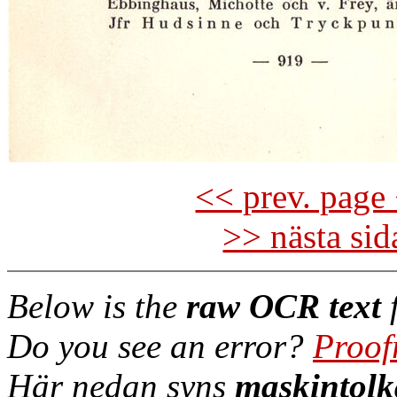
<< prev. page 
>> nästa si
Below is the
raw OCR text
f
Do you see an error?
Proof
Här nedan syns
maskintolk