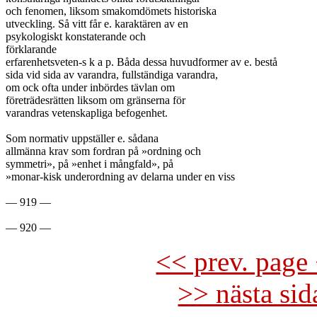
och fenomen, liksom smakomdömets historiska

utveckling. Så vitt får e. karaktären av en

psykologiskt konstaterande och

förklarande

erfarenhetsveten-s k a p. Båda dessa huvudformer av e. bestå

sida vid sida av varandra, fullständiga varandra,

om ock ofta under inbördes tävlan om

företrädesrätten liksom om gränserna för

varandras vetenskapliga befogenhet.

Som normativ uppställer e. sådana

allmänna krav som fordran på »ordning och

symmetri», på »enhet i mångfald», på

»monar-kisk underordning av delarna under en viss

— 919 —

<< prev. page 
>> nästa si