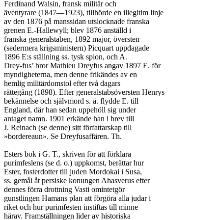
Ferdinand Walsin, fransk militär och

äventyrare (1847—1923), tillhörde en illegitim linje

av den 1876 på manssidan utslocknade franska

grenen E.-Hallewyll; blev 1876 anställd i

franska generalstaben, 1892 major, översten

(sedermera krigsministern) Picquart uppdagade

1896 E:s ställning ss. tysk spion, och A.

Drey-fus’ bror Mathieu Dreyfus angav 1897 E. för

myndigheterna, men denne frikändes av en

hemlig militärdomstol efter två dagars

rättegång (1898). Efter generalstabsöversten Henrys

bekännelse och självmord s. å. flydde E. till

England, där han sedan uppehöll sig under

antaget namn. 1901 erkände han i brev till

J. Reinach (se denne) sitt författarskap till

»bordereaun». Se Dreyfusaffären. Th.

Esters bok i G. T., skriven för att förklara

purimfeslens (se d. o.) uppkomst, berättar hur

Ester, fosterdotter till juden Mordokai i Susa,

ss. gemål åt persiske konungen Ahasverus efter

dennes förra drottning Vasti omintetgör

gunstlingen Hamans plan att förgöra alla judar i

riket och hur purimfesten instiftas till minne

härav. Framställningen lider av historiska
