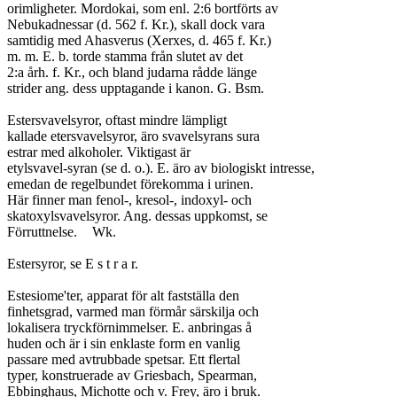
orimligheter. Mordokai, som enl. 2:6 bortförts av

Nebukadnessar (d. 562 f. Kr.), skall dock vara

samtidig med Ahasverus (Xerxes, d. 465 f. Kr.)

m. m. E. b. torde stamma från slutet av det

2:a årh. f. Kr., och bland judarna rådde länge

strider ang. dess upptagande i kanon. G. Bsm.

Estersvavelsyror, oftast mindre lämpligt

kallade etersvavelsyror, äro svavelsyrans sura

estrar med alkoholer. Viktigast är

etylsvavel-syran (se d. o.). E. äro av biologiskt intresse,

emedan de regelbundet förekomma i urinen.

Här finner man fenol-, kresol-, indoxyl- och

skatoxylsvavelsyror. Ang. dessas uppkomst, se

Förruttnelse.	Wk.

Estersyror, se E s t r a r.

Estesiome'ter, apparat för alt fastställa den

finhetsgrad, varmed man förmår särskilja och

lokalisera tryckförnimmelser. E. anbringas å

huden och är i sin enklaste form en vanlig

passare med avtrubbade spetsar. Ett flertal

typer, konstruerade av Griesbach, Spearman,

Ebbinghaus, Michotte och v. Frey, äro i bruk.
