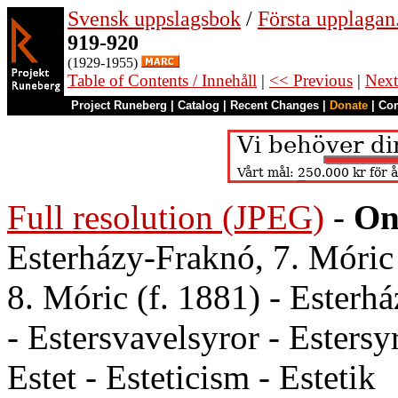
Svensk uppslagsbok
/
Första upplagan
919-920
(1929-1955)
Table of Contents / Innehåll
|
<< Previous
|
Next
Project Runeberg
|
Catalog
|
Recent Changes
|
Donate
|
Co
Full resolution (JPEG)
-
On
Esterházy-Fraknó, 7. Móri
8. Móric (f. 1881) - Esterh
- Estersvavelsyror - Estersyr
Estet - Esteticism - Estetik