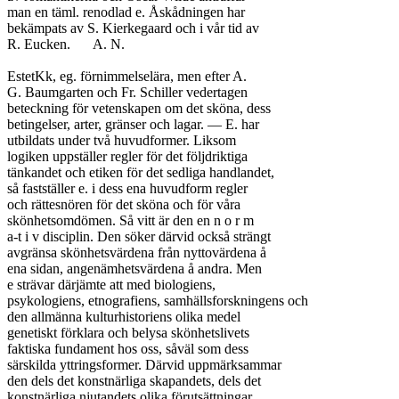
man en täml. renodlad e. Åskådningen har

bekämpats av S. Kierkegaard och i vår tid av

R. Eucken.	A. N.

EstetKk, eg. förnimmelselära, men efter A.

G. Baumgarten och Fr. Schiller vedertagen

beteckning för vetenskapen om det sköna, dess

betingelser, arter, gränser och lagar. — E. har

utbildats under två huvudformer. Liksom

logiken uppställer regler för det följdriktiga

tänkandet och etiken för det sedliga handlandet,

så fastställer e. i dess ena huvudform regler

och rättesnören för det sköna och för våra

skönhetsomdömen. Så vitt är den en n o r m

a-t i v disciplin. Den söker därvid också strängt

avgränsa skönhetsvärdena från nyttovärdena å

ena sidan, angenämhetsvärdena å andra. Men

e strävar därjämte att med biologiens,

psykologiens, etnografiens, samhällsforskningens och

den allmänna kulturhistoriens olika medel

genetiskt förklara och belysa skönhetslivets

faktiska fundament hos oss, såväl som dess

särskilda yttringsformer. Därvid uppmärksammar

den dels det konstnärliga skapandets, dels det

konstnärliga njutandets olika förutsättningar
