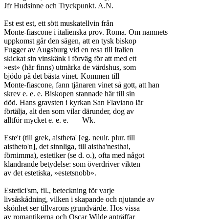
Jfr Hudsinne och Tryckpunkt. A.N.

Est est est, ett sött muskatellvin från

Monte-fiascone i italienska prov. Roma. Om namnets

uppkomst går den sägen, att en tysk biskop

Fugger av Augsburg vid en resa till Italien

skickat sin vinskänk i förväg för att med ett

»est» (här finns) utmärka de värdshus, som

bjödo på det bästa vinet. Kommen till

Monte-fiascone, fann tjänaren vinet så gott, att han

skrev e. e. e. Biskopen stannade här till sin

död. Hans gravsten i kyrkan San Flaviano lär

förtälja, alt den som vilar därunder, dog av

alltför mycket e. e. e.	Wk.

Este't (till grek, aistheta' [eg. neulr. plur. till

aistheto'n], det sinnliga, till aistha'nesthai,

förnimma), estetiker (se d. o.), ofta med något

klandrande betydelse: som överdriver vikten

av det estetiska, »estetsnobb».

Estetici'sm, fil., beteckning för varje

livsåskådning, vilken i skapande och njutande av

skönhet ser tillvarons grundvärde. Hos vissa

av romantikerna och Oscar Wilde anträffar
