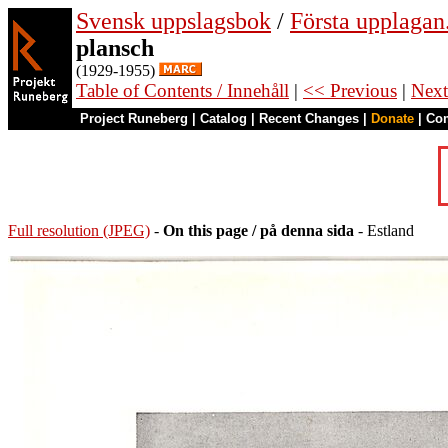
Svensk uppslagsbok
/
Första upplagan
plansch
(1929-1955)
Table of Contents / Innehåll
|
<< Previous
|
Next
Project Runeberg
|
Catalog
|
Recent Changes
|
Donate
|
Co
Full resolution (JPEG)
-
On this page / på denna sida
- Estland