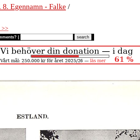
. 8. Egennamn - Falke
/
 >>
mments?
|