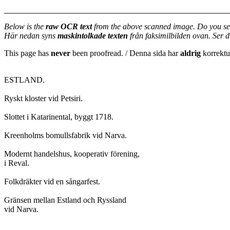
Below is the
raw OCR text
from the above scanned image. Do you se
Här nedan syns
maskintolkade texten
från faksimilbilden ovan. Ser 
This page has
never
been proofread. / Denna sida har
aldrig
korrektur
ESTLAND.

Ryskt kloster vid Petsiri.

Slottet i Katarinental, byggt 1718.

Kreenholms bomullsfabrik vid Narva.

Modernt handelshus, kooperativ förening,

i Reval.

Folkdräkter vid en sångarfest.

Gränsen mellan Estland och Ryssland
