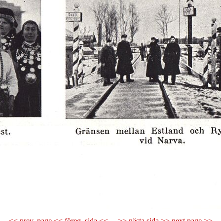
<< prev. page << föreg. sida <<
>> nästa sida >> next page >>