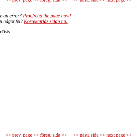
e an error?
Proofread the page now!
du något fel?
Korrekturläs sidan nu!
lästs.
<< prev. page << föreg. sida <<
>> nästa sida >> next page >>