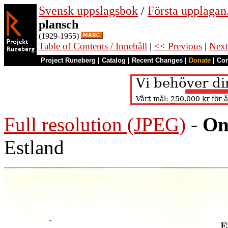
Svensk uppslagsbok
/
Första upplagan
plansch
(1929-1955)
Table of Contents / Innehåll
|
<< Previous
|
Next
Project Runeberg
|
Catalog
|
Recent Changes
|
Donate
|
Co
Full resolution (JPEG)
-
On
Estland