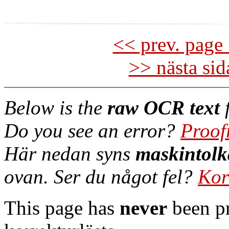
<< prev. page 
>> nästa si
Below is the
raw OCR text
f
Do you see an error?
Proof
Här nedan syns
maskintolk
ovan. Ser du något fel?
Kor
This page has
never
been pr