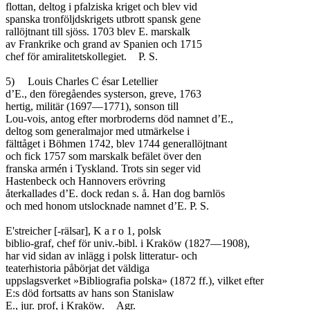
flottan, deltog i pfalziska kriget och blev vid

spanska tronföljdskrigets utbrott spansk gene

rallöjtnant till sjöss. 1703 blev E. marskalk

av Frankrike och grand av Spanien och 1715

chef för amiralitetskollegiet.	P. S.

5)	Louis Charles C ésar Letellier

d’E., den föregåendes systerson, greve, 1763

hertig, militär (1697—1771), sonson till

Lou-vois, antog efter morbroderns död namnet d’E.,

deltog som generalmajor med utmärkelse i

fälttåget i Böhmen 1742, blev 1744 generallöjtnant

och fick 1757 som marskalk befälet över den

franska armén i Tyskland. Trots sin seger vid

Hastenbeck och Hannovers erövring

återkallades d’E. dock redan s. å. Han dog barnlös

och med honom utslocknade namnet d’E. P. S.

E'streicher [-rälsar], K a r o 1, polsk

biblio-graf, chef för univ.-bibl. i Kraköw (1827—1908),

har vid sidan av inlägg i polsk litteratur- och

teaterhistoria påbörjat det väldiga

uppslagsverket »Bibliografia polska» (1872 ff.), vilket efter

E:s död fortsatts av hans son Stanislaw

E., jur. prof, i Kraköw.	Agr.
