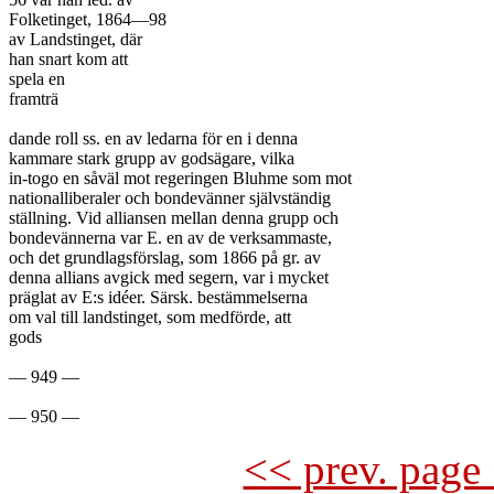
Folketinget, 1864—98

av Landstinget, där

han snart kom att

spela en

framträ

dande roll ss. en av ledarna för en i denna

kammare stark grupp av godsägare, vilka

in-togo en såväl mot regeringen Bluhme som mot

nationalliberaler och bondevänner självständig

ställning. Vid alliansen mellan denna grupp och

bondevännerna var E. en av de verksammaste,

och det grundlagsförslag, som 1866 på gr. av

denna allians avgick med segern, var i mycket

präglat av E:s idéer. Särsk. bestämmelserna

om val till landstinget, som medförde, att

gods

— 949 —

<< prev. page 