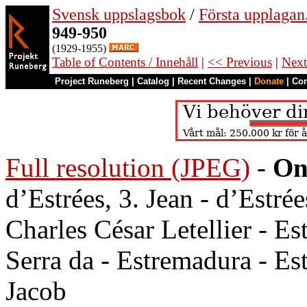
Svensk uppslagsbok
/
Första upplagan
949-950
(1929-1955)
Table of Contents / Innehåll
|
<< Previous
|
Next
Project Runeberg
|
Catalog
|
Recent Changes
|
Donate
|
Co
Full resolution (JPEG)
-
On
d’Estrées, 3. Jean - d’Estrée
Charles César Letellier - Est
Serra da - Estremadura - Est
Jacob