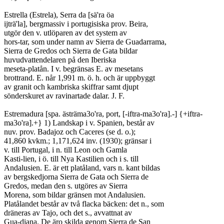
Estrella (Estrela), Serra da [sä'ra öa

ijträ'la], bergmassiv i portugisiska prov. Beira,

utgör den v. utlöparen av det system av

hors-tar, som under namn av Sierra de Guadarrama,

Sierra de Gredos och Sierra de Gata bildar

huvudvattendelaren på den Iberiska

meseta-platån. I v. begränsas E. av mesetans

brottrand. E. når 1,991 m. ö. h. och är uppbyggt

av granit och kambriska skiffrar samt djupt

sönderskuret av ravinartade dalar. J. F.

Estremadura [spa. ästräma3o'ra, port, [-iftra-ma3o'ra].-] {+iftra-

ma3o'ra].+} 1) Landskap i v. Spanien, består av

nuv. prov. Badajoz och Caceres (se d. o.);

41,860 kvkm.; 1,171,624 inv. (1930); gränsar i

v. till Portugal, i n. till Leon och Gamla

Kasti-lien, i ö. till Nya Kastilien och i s. till

Andalusien. E. är ett platåland, vars n. kant bildas

av bergskedjorna Sierra de Gata och Sierra de

Gredos, medan den s. utgöres av Sierra

Morena, som bildar gränsen mot Andalusien.

Platålandet består av två flacka bäcken: det n., som

dräneras av Tajo, och det s., avvattnat av

Gua-diana. De äro skilda genom Sierra de San
