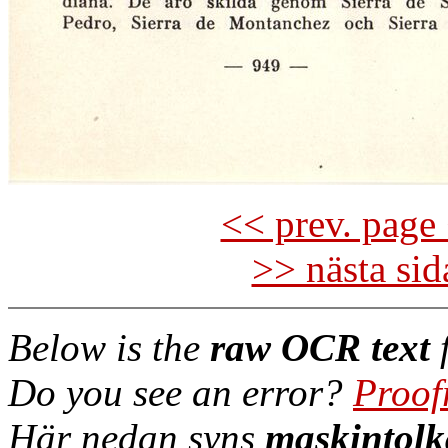
<< prev. page 
>> nästa si
Below is the
raw OCR text
f
Do you see an error?
Proof
Här nedan syns
maskintolk