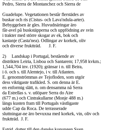
Pedro, Sierra de Montanchez och Sierra de

Guadelupe. Vegetationen består flerstädes av

buskar och ris (Cistus- och Lava'ndula-arter).

Bebyggelsen är gles. Huvudnäringar äro

får-avel på buskstäpperna och uppfödning av svin

i trakter med större skogar av ek, bok och

kastanje (Casta'nea). Odlingar av korkek, oliv

och diverse fruktträd.	J. F.

2)	Landskap i Portugal, bestående av

distrikten Leiria, Lisboa och Santarem; 17,958 kvkm.;

1,544,704 inv. (1920); gränsar i n. till Beira,

i ö. och s. till Alemtejo, i v. till Atlanten.

E. genomströmmas av Tejofloden, som utgör

dess viktigaste trafikled. S. om denna är E.

en enformig slätt, n. om densamma nå Serra

da Estrellas s. v. utlöpare Serra do Aire

(677 m.) och Cintrakullarne (Monje 488 m.)

längs kusten fram till Portugals västligaste

udde Cap da Roca. De terrasserade

sluttningar-ne äro bevuxna med korkek, vin, oliv och

fruktträd.	J. F.

Estrid, dotter till den danske konungen Sven
