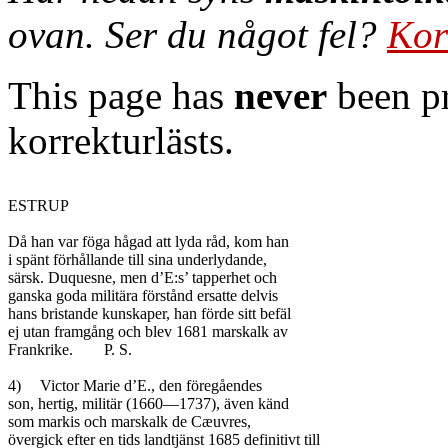
ovan. Ser du något fel?
Kor
This page has
never
been pr
korrekturlästs.
ESTRUP

Då han var föga hågad att lyda råd, kom han

i spänt förhållande till sina underlydande,

särsk. Duquesne, men d’E:s’ tapperhet och

ganska goda militära förstånd ersatte delvis

hans bristande kunskaper, han förde sitt befäl

ej utan framgång och blev 1681 marskalk av

Frankrike.	P. S.

4)	Victor Marie d’E., den föregåendes

son, hertig, militär (1660—1737), även känd

som markis och marskalk de Cæuvres,

övergick efter en tids landtjänst 1685 definitivt till
