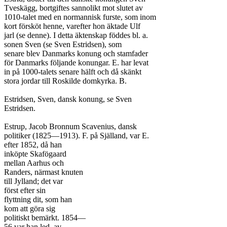
Tveskägg, bortgiftes sannolikt mot slutet av

1010-talet med en normannisk furste, som inom

kort försköt henne, varefter hon äktade Ulf

jarl (se denne). I detta äktenskap föddes bl. a.

sonen Sven (se Sven Estridsen), som

senare blev Danmarks konung och stamfader

för Danmarks följande konungar. E. har levat

in på 1000-talets senare hälft och då skänkt

stora jordar till Roskilde domkyrka. B.

Estridsen, Sven, dansk konung, se Sven

Estridsen.

Estrup, Jacob Bronnum Scavenius, dansk

politiker (1825—1913). F. på Själland, var E.

efter 1852, då han

inköpte Skafögaard

mellan Aarhus och

Randers, närmast knuten

till Jylland; det var

först efter sin

flyttning dit, som han

kom att göra sig

politiskt bemärkt. 1854—

56 var han led. av
