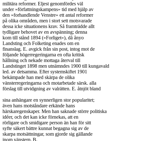
militära reformer. Eljest genomfördes väl

under »författningskampens» tid med hjälp av

den »forhandlende Venstre» ett antal reformer

på olika områden, men i stort sett motsvarade

dessa icke situationens krav. Så framträdde allt

tydligare behovet av en avspänning; denna

kom till stånd 1894 (»Forliget»), då ånyo

Landsting och Folketing enades om en

finanslag. E. avgick från sin post, intog mot de

följande högerregeringarna en ofta kritisk

hållning och nekade mottaga återval till

Landstinget 1898 men utnämndes 1900 till kungavald

led. av detsamma. Efter systemskiftet 1901

bekämpade han med skärpa de olika

vänsterregeringarna och motarbetade särsk. alla

förslag till utvidgning av valrätten. E. åtnjöt bland

sina anhängare en synnerligen stor popularitet;

även hans motståndare erkände hans

härskaregenskaper. Men han saknade större politiska

idéer, och det kan icke förnekas, att en

rörligare och smidigare person än han för sitt

syfte säkert bättre kunnat begagna sig av de

skarpa motsättningar, som gjorde sig gällande

inom vänstern.	B.
