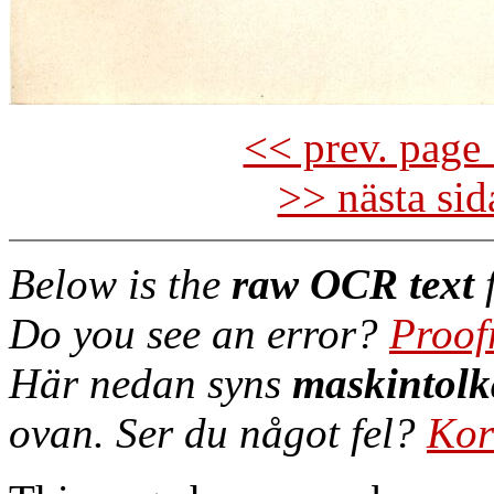
<< prev. page 
>> nästa si
Below is the
raw OCR text
f
Do you see an error?
Proof
Här nedan syns
maskintolk
ovan. Ser du något fel?
Kor