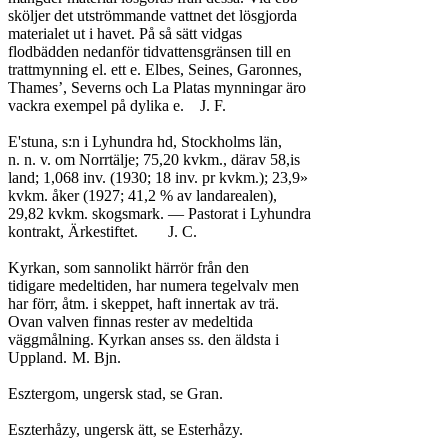
sköljer det utströmmande vattnet det lösgjorda

materialet ut i havet. På så sätt vidgas

flodbädden nedanför tidvattensgränsen till en

trattmynning el. ett e. Elbes, Seines, Garonnes,

Thames’, Severns och La Platas mynningar äro

vackra exempel på dylika e.	J. F.

E'stuna, s:n i Lyhundra hd, Stockholms län,

n. n. v. om Norrtälje; 75,20 kvkm., därav 58,is

land; 1,068 inv. (1930; 18 inv. pr kvkm.); 23,9»

kvkm. åker (1927; 41,2 % av landarealen),

29,82 kvkm. skogsmark. — Pastorat i Lyhundra

kontrakt, Ärkestiftet.	J. C.

Kyrkan, som sannolikt härrör från den

tidigare medeltiden, har numera tegelvalv men

har förr, åtm. i skeppet, haft innertak av trä.

Ovan valven finnas rester av medeltida

väggmålning. Kyrkan anses ss. den äldsta i

Uppland.	M. Bjn.

Esztergom, ungersk stad, se Gran.

Eszterhåzy, ungersk ätt, se Esterhåzy.
