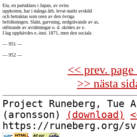
Eta, en pariaklass i Japan, av oviss

uppkomst, har i många årh. levat starkt avskild

och betraktas som oren av den övriga

befolkningen. Slakt, garvning, nedgrävande av as,

utförande av avrättningar o. d. sköttes av e.

I lag upphävdes e.-inst. 1871, men den sociala

— 951 —

<< prev. page 
>> nästa si
Project Runeberg, Tue A
(aronsson)
(download)
<
https://runeberg.org/sv