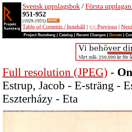
Svensk uppslagsbok
/
Första upplagan
951-952
(1929-1955)
Table of Contents / Innehåll
|
<< Previous
|
Next
Project Runeberg
|
Catalog
|
Recent Changes
|
Donate
|
Co
Full resolution (JPEG)
-
On
Estrup, Jacob - E-sträng - 
Eszterházy - Eta