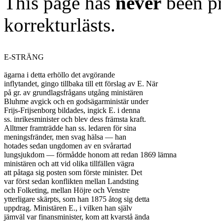
This page has
never
been pr
korrekturlästs.
E-STRÄNG

ägarna i detta erhöllo det avgörande

inflytandet, gingo tillbaka till ett förslag av E. När

på gr. av grundlagsfrågans utgång ministären

Bluhme avgick och en godsägarministär under

Frijs-Frijsenborg bildades, ingick E. i denna

ss. inrikesminister och blev dess främsta kraft.

Alltmer framträdde han ss. ledaren för sina

meningsfränder, men svag hälsa — han

hotades sedan ungdomen av en svårartad

lungsjukdom — förmådde honom att redan 1869 lämna

ministären och att vid olika tillfällen vägra

att påtaga sig posten som förste minister. Det

var först sedan konflikten mellan Landsting

och Folketing, mellan Höjre och Venstre

ytterligare skärpts, som han 1875 åtog sig detta

uppdrag. Ministären E., i vilken han själv

jämväl var finansminister, kom att kvarstå ända
