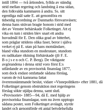
intill 1894 — två årtionden, fyllda av ständig

strid mellan regering och landsting å ena sidan,

den folkvalda kammaren å andra. Ss. sitt

egentliga mål satte E. att genomföra en

tidsenlig nyordning av Danmarks försvarsväsen;

denna hans strävan bragte honom i strid med

det av Venstre behärskade Folketinget. Att ej

vika en tum i striden blev snart ett andra

huvudmål för E. Den olika grad av bitterhet,

som präglar stridens olika faser, beror i själva

verket ej på E. utan på hans motståndare,

bland vilka stundom en moderatare, stundom

en radikalare riktning förhärskade (jfr F. E.

B o j s e n och C. P. Berg). De viktigaste

avgörandena i denna strid voro först E:s

utfärdande av en provisorisk finanslag 1877,

som dock endast omfattade sådana förslag,

varom de två kamrarna fattat

överensstämmande beslut, vidare »Visnepolitiken» efter 1881, då

Folketinget genom obstruktion mot regeringens

förslag sökte stjälpa denna, samt slutl.

»Provisoriet» 1885—94, då E. med hjälp av

provisoriska finanslagar, som nu även upptogo

sådana poster, som Folketinget avslagit, styrde

landet och genomförde ett antal betydelsefulla
