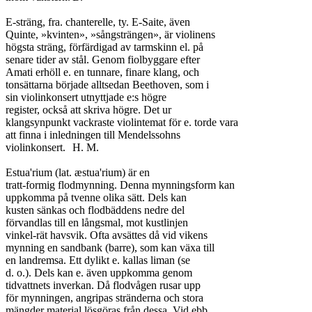
E-sträng, fra. chanterelle, ty. E-Saite, även

Quinte, »kvinten», »sångsträngen», är violinens

högsta sträng, förfärdigad av tarmskinn el. på

senare tider av stål. Genom fiolbyggare efter

Amati erhöll e. en tunnare, finare klang, och

tonsättarna började alltsedan Beethoven, som i

sin violinkonsert utnyttjade e:s högre

register, också att skriva högre. Det ur

klangsynpunkt vackraste violintemat för e. torde vara

att finna i inledningen till Mendelssohns

violinkonsert.	H. M.

Estua'rium (lat. æstua'rium) är en

tratt-formig flodmynning. Denna mynningsform kan

uppkomma på tvenne olika sätt. Dels kan

kusten sänkas och flodbäddens nedre del

förvandlas till en långsmal, mot kustlinjen

vinkel-rät havsvik. Ofta avsättes då vid vikens

mynning en sandbank (barre), som kan växa till

en landremsa. Ett dylikt e. kallas liman (se

d. o.). Dels kan e. även uppkomma genom

tidvattnets inverkan. Då flodvågen rusar upp

för mynningen, angripas stränderna och stora

mängder material lösgöras från dessa. Vid ebb
