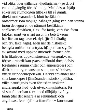
vid olika tider gällande »ljudlagarna» (se d. o.)

en oundgänglig förutsättning. Med dessas hjälp

söker sig etymologen tillbaka till så gamla,

direkt motsvarande el. blott besläktade

ordformer som möjligt. Mången gång kan han stanna

inom det egna el. de närmast besläktade

språkens råmärken, t. ex. för fattig, vars fsv. form

fatöker snart visar sig urspr. ha betytt »som

har litet att taga av» el. dyl. (jfr få i fåtalig

och fsv. taka, taga). Men när de historiskt

belagda ordformerna tryta, hjälper han sig för

sv. arvord med uppkonstruerade former, ofta

från likaledes uppkonstruerade »urspråk», ss.

för sv. urnordiskan (vars ordförråd dock delvis

föreligger i runinskrifter och annorstädes) och

därbakom urgermanskan samt, om så kräves,

ytterst urindoeuropeiskan. Härvid använder han

sina kunskaper i jämförande historisk ljudlära,

vilka naturligtvis även förutsätta insikter i

andra språks ljud- och utvecklingshistoria. På

så sätt finner han t. ex. med tillhjälp av fhty.

farah (där det senare a är sekundärt) och

angel-sax. fearh (där ea framför r + konsonant

— 989 —
