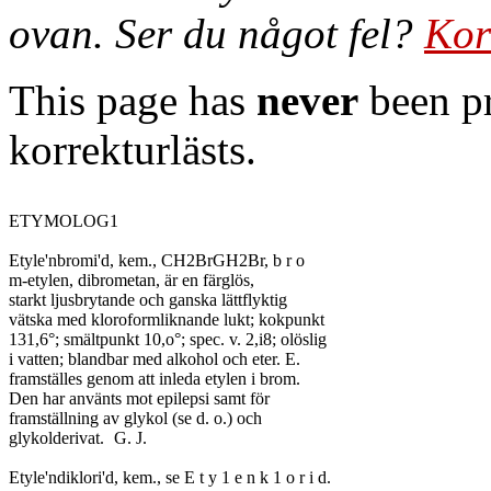
ovan. Ser du något fel?
Kor
This page has
never
been pr
korrekturlästs.
ETYMOLOG1

Etyle'nbromi'd, kem., CH2BrGH2Br, b r o

m-etylen, dibrometan, är en färglös,

starkt ljusbrytande och ganska lättflyktig

vätska med kloroformliknande lukt; kokpunkt

131,6°; smältpunkt 10,o°; spec. v. 2,i8; olöslig

i vatten; blandbar med alkohol och eter. E.

framställes genom att inleda etylen i brom.

Den har använts mot epilepsi samt för

framställning av glykol (se d. o.) och

glykolderivat.	G. J.

Etyle'ndiklori'd, kem., se E t y 1 e n k 1 o r i d.
