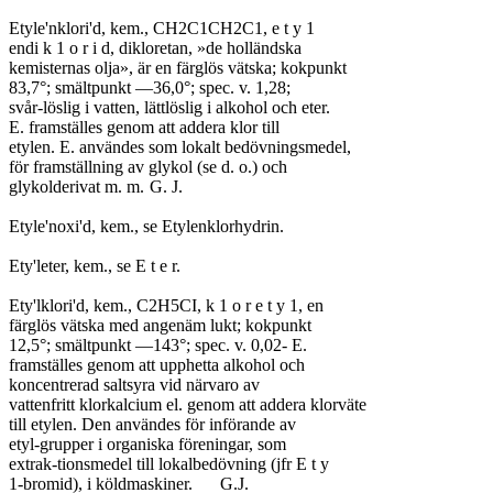
Etyle'nklori'd, kem., CH2C1CH2C1, e t y 1

endi k 1 o r i d, dikloretan, »de holländska

kemisternas olja», är en färglös vätska; kokpunkt

83,7°; smältpunkt —36,0°; spec. v. 1,28;

svår-löslig i vatten, lättlöslig i alkohol och eter.

E. framställes genom att addera klor till

etylen. E. användes som lokalt bedövningsmedel,

för framställning av glykol (se d. o.) och

glykolderivat m. m.	G. J.

Etyle'noxi'd, kem., se Etylenklorhydrin.

Ety'leter, kem., se E t e r.

Ety'lklori'd, kem., C2H5CI, k 1 o r e t y 1, en

färglös vätska med angenäm lukt; kokpunkt

12,5°; smältpunkt —143°; spec. v. 0,02- E.

framställes genom att upphetta alkohol och

koncentrerad saltsyra vid närvaro av

vattenfritt klorkalcium el. genom att addera klorväte

till etylen. Den användes för införande av

etyl-grupper i organiska föreningar, som

extrak-tionsmedel till lokalbedövning (jfr E t y

1-bromid), i köldmaskiner.	G.J.
