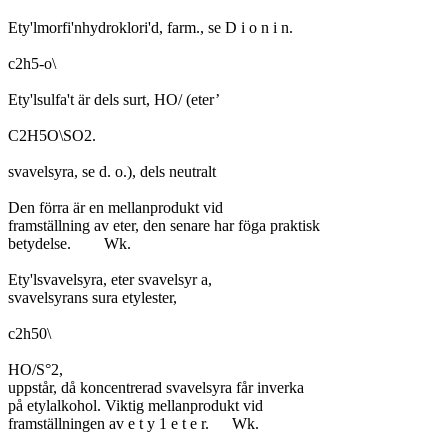
Ety'lmorfi'nhydroklori'd, farm., se D i o n i n.

c2h5-o\

Ety'lsulfa't är dels surt, HO/ (eter’

C2H5O\SO2.

svavelsyra, se d. o.), dels neutralt

Den förra är en mellanprodukt vid

framställning av eter, den senare har föga praktisk

betydelse.	Wk.

Ety'lsvavelsyra, eter svavelsyr a,

svavelsyrans sura etylester,

c2h50\

HO/S°2,

uppstår, då koncentrerad svavelsyra får inverka

på etylalkohol. Viktig mellanprodukt vid

framställningen av e t y 1 e t e r.	Wk.
