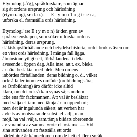
Etymolog [-å'g], språkforskare, som ägnar

sig åt ordens ursprung och härledning

(etymo-logi, se d. o.). — E t y m o 1 o g i s e'r a,

utforska el. framställa ords härledning.

Etymologi' (se E t y m o n) är den gren av

språkvetenskapen, som söker utforska ordens

härledning, deras ursprung,

släktskapsförhållande och betydelsehistoria; ordet brukas även om

ett visst ords härledning. I många fall ligga,

åtminstone ytligt sett, förhållandena i delta

avseende i öppen dag. Alla inse, att t. ex. bleka

är nära besläktat med blek. Men ordens

inbördes förhållanden, deras bildning o. d., vilket

också faller inom e:s omfåde (ordbildningslära;

se Ordbildning) äro därför icke alltid

klara, om det också kan synas så; stundom

icke ens för fackmannen. Att val är besläktat

med välja el. tam med tämja är ju uppenbart;

men det är ingalunda säkert, att verben här

avletts av motsvarande subst. el. adj., utan

möjl. ha val .välja, tam.tämja bildats oberoende

av varandra av samma »rot» el. »stam». — Vid

sina strävanden att fastställa ett ords

härledning är kännedomen om de i ett el. flera språk
