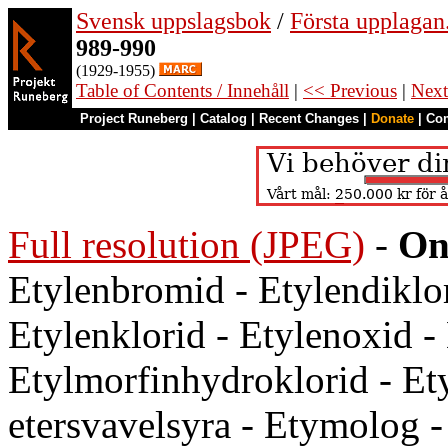
Svensk uppslagsbok
/
Första upplagan
989-990
(1929-1955)
Table of Contents / Innehåll
|
<< Previous
|
Next
Project Runeberg
|
Catalog
|
Recent Changes
|
Donate
|
Co
Full resolution (JPEG)
-
On
Etylenbromid - Etylendiklor
Etylenklorid - Etylenoxid - 
Etylmorfinhydroklorid - Ety
etersvavelsyra - Etymolog 