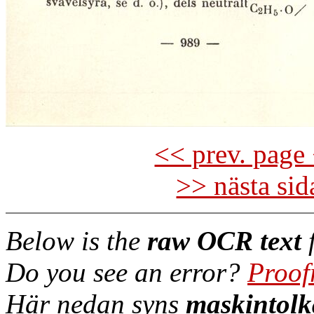
<< prev. page 
>> nästa si
Below is the
raw OCR text
f
Do you see an error?
Proof
Här nedan syns
maskintolk