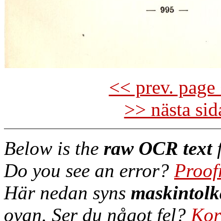
<< prev. page 
>> nästa si
Below is the
raw OCR text
f
Do you see an error?
Proof
Här nedan syns
maskintolk
ovan. Ser du något fel?
Kor