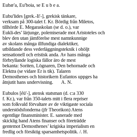
Eubæ'a, Eu'boia, se E u b e a.

Eubu'lides [grek.-Ii'-], grekisk tänkare,

verksam på 300-talet f. Kr. Bördig från Miletos,

tillhörde E. Megaraskolan (se d. o.), var

Eukli-des’ lärjunge, polemiserade mot Aristoteles och

blev den utan jämförelse mest namnkunnige

av skolans många illfundiga dialektiker,

utbildande dess vederläggningsteknik i ohöljt

sensationell och eristisk anda. Av hans många

förbryllande logiska fällor äro de mest

bekanta: Soriten, Lögnaren, Den behornade och

Elektra (se vidare Er is tik). Talaren

Demosthenes och historikern Eufantos uppges ha

åtnjutit hans undervisning.	A. N.

Eubulos [éü'-], atensk statsman (d. c:a 330

f. Kr.), var från 350-talets mitt i flera repriser

som folkvald förvaltare av de viktigaste sociala

understödsfonderna (jfr Theorikon) Atens

egentlige finansminister. E. sanerade med

skicklig hand Atens finanser och företrädde

gentemot Demosthenes’ krigiska imperialism en

fredlig och försiktig sparsamhetspolitik. /. H.
