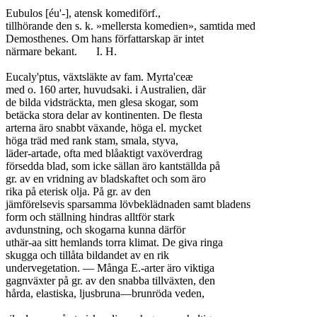
Eubulos [éu'-], atensk komediförf.,

tillhörande den s. k. »mellersta komedien», samtida med

Demosthenes. Om hans författarskap är intet

närmare bekant.	I. H.

Eucaly'ptus, växtsläkte av fam. Myrta'ceæ

med o. 160 arter, huvudsaki. i Australien, där

de bilda vidsträckta, men glesa skogar, som

betäcka stora delar av kontinenten. De flesta

arterna äro snabbt växande, höga el. mycket

höga träd med rank stam, smala, styva,

läder-artade, ofta med blåaktigt vaxöverdrag

försedda blad, som icke sällan äro kantställda på

gr. av en vridning av bladskaftet och som äro

rika på eterisk olja. På gr. av den

jämförelsevis sparsamma lövbeklädnaden samt bladens

form och ställning hindras alltför stark

avdunstning, och skogarna kunna därför

uthär-aa sitt hemlands torra klimat. De giva ringa

skugga och tillåta bildandet av en rik

undervegetation. — Många E.-arter äro viktiga

gagnväxter på gr. av den snabba tillväxten, den

hårda, elastiska, ljusbruna—brunröda veden,
