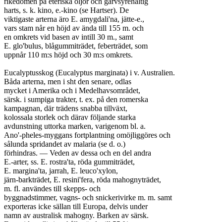
rikedomen på eteriska oljor och garvsyrehaltig

harts, s. k. kino, e.-kino (se Hartser). De

viktigaste arterna äro E. amygdali'na, jätte-e.,

vars stam når en höjd av ända till 155 m. och

en omkrets vid basen av intill 30 m., samt

E. glo'bulus, blågummiträdet, feberträdet, som

uppnår 110 m:s höjd och 30 m:s omkrets.

Eucalyptusskog (Eucalyptus marginata) i v. Australien.

Båda arterna, men i sht den senare, odlas

mycket i Amerika och i Medelhavsområdet,

särsk. i sumpiga trakter, t. ex. på den romerska

kampagnan, där trädens snabba tillväxt,

kolossala storlek och därav följande starka

avdunstning uttorka marken, varigenom bl. a.

Ano'-pheles-myggans fortplantning omöjliggöres och

sålunda spridandet av malaria (se d. o.)

förhindras. — Veden av dessa och en del andra

E.-arter, ss. E. rostra'ta, röda gummiträdet,

E. margina'ta, jarrah, E. leuco'xylon,

järn-barkträdet, E. resini'fera, röda mahognyträdet,

m. fl. användes till skepps- och

byggnadstimmer, vagns- och snickerivirke m. m. samt

exporteras icke sällan till Europa, delvis under

namn av australisk mahogny. Barken av särsk.
