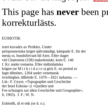
This page has
never
been pr
korrekturlästs.
EUBIOTIK

roret kuvades av Perikles. Under

peloponnesiska kriget självständigt, kämpade E. för det

mesta ss. bundsförvant till Aten. Efter slaget

vid Chaironeia (338) makedoniskt, kom E. 146

f. Kr. under romarna. Efter mithridatiska

krigen (se M i t h r i d a t e s) gick E. en period av

lugn tillmötes. 1204 under venetiansk

överhöghet, tillhörde E. 1470—1821 turkarna. —

Litt.: F. Geyer, »Topographie und Geschichte

der Insel Euboia» (i »Quellen und

For-schungen zur alten Geschichte und Geographie»,

6, 1903).	J. F.; W. N.

Eubiotfk, di et etik (se d. o.).
