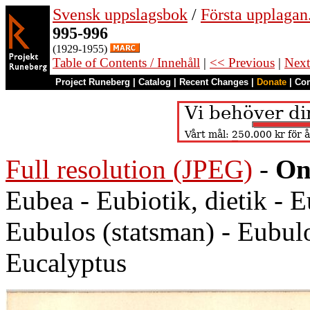
Svensk uppslagsbok
/
Första upplagan
995-996
(1929-1955)
Table of Contents / Innehåll
|
<< Previous
|
Next
Project Runeberg
|
Catalog
|
Recent Changes
|
Donate
|
Co
Full resolution (JPEG)
-
On
Eubea - Eubiotik, dietik - 
Eubulos (statsman) - Eubulo
Eucalyptus