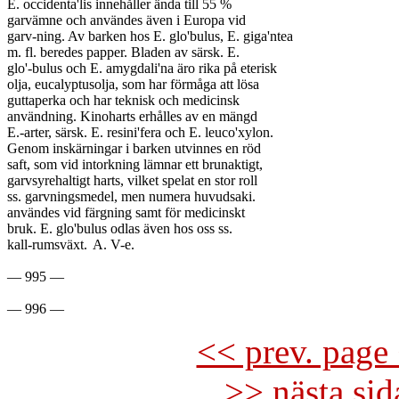
E. occidenta'lis innehåller ända till 55 %

garvämne och användes även i Europa vid

garv-ning. Av barken hos E. glo'bulus, E. giga'ntea

m. fl. beredes papper. Bladen av särsk. E.

glo'-bulus och E. amygdali'na äro rika på eterisk

olja, eucalyptusolja, som har förmåga att lösa

guttaperka och har teknisk och medicinsk

användning. Kinoharts erhålles av en mängd

E.-arter, särsk. E. resini'fera och E. leuco'xylon.

Genom inskärningar i barken utvinnes en röd

saft, som vid intorkning lämnar ett brunaktigt,

garvsyrehaltigt harts, vilket spelat en stor roll

ss. garvningsmedel, men numera huvudsaki.

användes vid färgning samt för medicinskt

bruk. E. glo'bulus odlas även hos oss ss.

kall-rumsväxt.	A. V-e.

— 995 —

<< prev. page 
>> nästa si