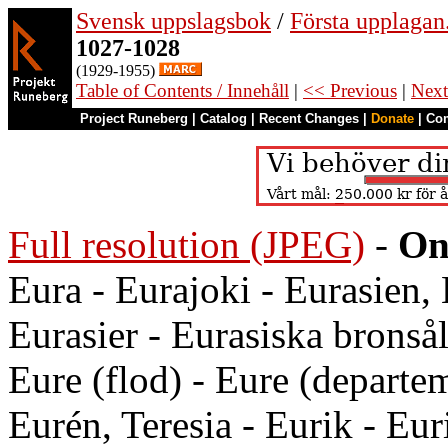
Svensk uppslagsbok
/
Första upplagan
1027-1028
(1929-1955)
Table of Contents / Innehåll
|
<< Previous
|
Next
Project Runeberg
|
Catalog
|
Recent Changes
|
Donate
|
Co
Full resolution (JPEG)
-
On
Eura - Eurajoki - Eurasien, 
Eurasier - Eurasiska bronså
Eure (flod) - Eure (departem
Eurén, Teresia - Eurik - Eur