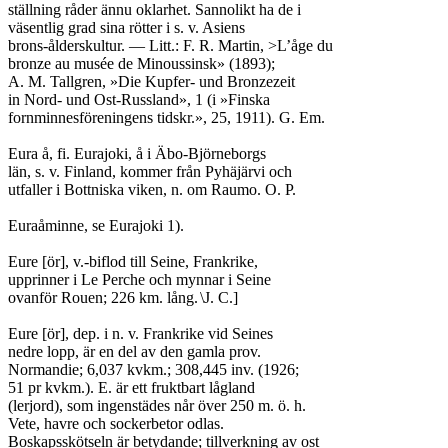
ställning råder ännu oklarhet. Sannolikt ha de i

väsentlig grad sina rötter i s. v. Asiens

brons-ålderskultur. — Litt.: F. R. Martin, >L’åge du

bronze au musée de Minoussinsk» (1893);

A. M. Tallgren, »Die Kupfer- und Bronzezeit

in Nord- und Ost-Russland», 1 (i »Finska

fornminnesföreningens tidskr.», 25, 1911). G. Em.

Eura å, fi. Eurajoki, å i Äbo-Björneborgs

län, s. v. Finland, kommer från Pyhäjärvi och

utfaller i Bottniska viken, n. om Raumo. O. P.

Euraåminne, se Eurajoki 1).

Eure [ör], v.-biflod till Seine, Frankrike,

upprinner i Le Perche och mynnar i Seine

ovanför Rouen; 226 km. lång.	\J. C.]

Eure [ör], dep. i n. v. Frankrike vid Seines

nedre lopp, är en del av den gamla prov.

Normandie; 6,037 kvkm.; 308,445 inv. (1926;

51 pr kvkm.). E. är ett fruktbart lågland

(lerjord), som ingenstädes når över 250 m. ö. h.

Vete, havre och sockerbetor odlas.

Boskapsskötseln är betydande; tillverkning av ost
