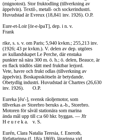
(mignotost). Stor fruktodling (tillverkning av

äppelvin). Textil-, metall- och sockerindustri.

Huvudstad är Evreux (18,841 inv. 1926). O.P.

Eure-et-Loir [ör-e-lpaT], dep. i n. v.

Frank

rike, s. s. v. om Paris; 5,940 kvkm.; 255,213 inv.

(1926; 43 pr kvkm.). V. delen av dep. utgöres

av kullandskapet Le Perche, där enstaka

punkter nå nära 300 m. ö. h.; ö. delen, Beauce, är

en flack trädlös slätt med fruktbar lerjord.

Vete, havre och frukt odlas (tillverkning av

äppelvin). Boskapsskötseln är betydande.

Obetydlig industri. Huvudstad är Chartres (26,630

inv. 1926).	O.P.

Eureka [éu'-], svensk råoljemotor, som

tillverkas av Storebro beruks a.-b., Storebro.

Motoren för såväl stationära som marina

ända mål upp till c:a 60 hkr. byggas. — Jfr

H e u r e k a.	v. S.

Eurén, Clara Natalia Teresia, f. Eneroth,

författarinna (f. 18/a 1869), lärarinna vid
