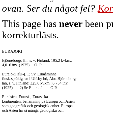
ovan. Ser du något fel?
Kor
This page has
never
been pr
korrekturlästs.
EURAJOKI

Björneborgs län, s. v. Finland; 195,2 kvkm.;

4,016 inv. (1925).	O. P.

Eurajoki [éu'-]. 1) Sv. Euraåminne.

finsk-språkig s:n i Ulfsby hd, Äbo-Björneborgs

län, s. v. Finland; 325,6 kvkm.; 6,754 inv.

(1925). — 2) Se E u r a å.	O.P.

Eura'sien, Eurasia, Eurasiska

kontinenten, benämning på Europa och Asien

som geografisk och geologisk enhet. Europa

och Asien ha så många geologiska och
