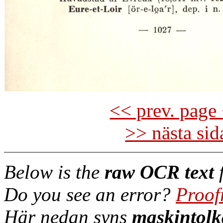
<< prev. page 
>> nästa si
Below is the
raw OCR text
f
Do you see an error?
Proof
Här nedan syns
maskintolk