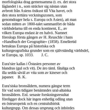
morfologiska drag gemensamma (t. ex. det stora

låglandet i n., som sträcker sig nästan utan

avbrott från Asiens östkust till Vita havet, och

den stora tertiära veckningszonen, som

genomdrager hela s. Europa och Asien), att man

sedan mitten av 1800-talet sammanfört de båda

världsdelarna till en enda kontinent, E., av

vilken Europa endast är en halvö. Namnet

föreslogs första gången av H. Reuschle i hans

»Handbuch der Geographie» (1858). Emellertid

betraktas Europa på historiska och

kulturgeografiska grunder som en självständig världsdel,

se Europa, sp. 1033.	J. C.

Eura'sier kallas i Östasien personer av

blandras (gul och vit). De äro täml. fåtaliga och

illa sedda såväl av vita som av kineser och

japaner.	B. K.

Eura'siska bronsåldern, numera gängse term

för vad som tidigare benämndes ural-altaiska

bronsåldern. Enl. senaste forskningsresultat

föreligger dock här ingen enhetlig odling utan

en östeuropeisk och en centralsibirisk

kulturgrupp. Om dessas ursprung och inbördes
