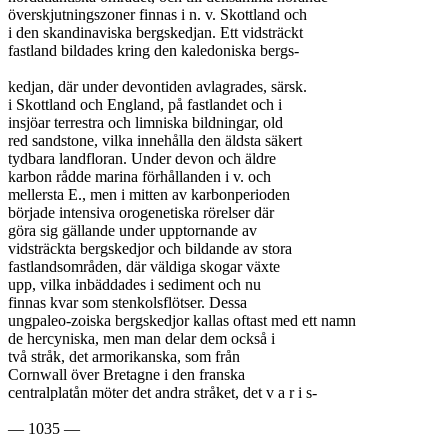
överskjutningszoner finnas i n. v. Skottland och

i den skandinaviska bergskedjan. Ett vidsträckt

fastland bildades kring den kaledoniska bergs-

kedjan, där under devontiden avlagrades, särsk.

i Skottland och England, på fastlandet och i

insjöar terrestra och limniska bildningar, old

red sandstone, vilka innehålla den äldsta säkert

tydbara landfloran. Under devon och äldre

karbon rådde marina förhållanden i v. och

mellersta E., men i mitten av karbonperioden

började intensiva orogenetiska rörelser där

göra sig gällande under upptornande av

vidsträckta bergskedjor och bildande av stora

fastlandsområden, där väldiga skogar växte

upp, vilka inbäddades i sediment och nu

finnas kvar som stenkolsflötser. Dessa

ungpaleo-zoiska bergskedjor kallas oftast med ett namn

de hercyniska, men man delar dem också i

två stråk, det armorikanska, som från

Cornwall över Bretagne i den franska

centralplatån möter det andra stråket, det v a r i s-

— 1035 —
