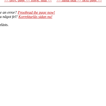
<< prev. page << föreg. sida <<
>> nästa sida >> next page >>
e an error?
Proofread the page now!
du något fel?
Korrekturläs sidan nu!
lästs.