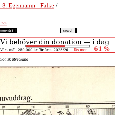
. 8. Egennamn - Falke
/
 >>
mments?
|
logisk utveckling