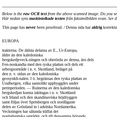
Below is the
raw OCR text
from the above scanned image. Do you se
Här nedan syns
maskintolkade texten
från faksimilbilden ovan. Ser 
This page has
never
been proofread. / Denna sida har
aldrig
korrektur
EUROPA

trakterna. De äldsta delarna av E., Ur-Europa,

äldre än den kaledoniska

bergskedjeveck-ningen och oberörda av denna, äro dels

Fen-noskandia med den ryska plattan och dels ett

urbergsområde i n. v. Skottland, beläget på

den n. v. sidan av den kaledoniska

geosynkli-nalen. I ö. begränsas den ryska plattan av

Uralbergen, vilka sannolikt uppbyggdes under

permperioden. — Ruinerna av den kaledoniska

bergskedjan kunna iakttagas i n. v. Skottland

och Irland och den skandinaviska höjdryggen

samt följas över Spetsbergen och nordligaste

delen av Grönland in i arktiska Nordamerika.

Veckningen har sålunda träffat det

nordatlantiska området, och till densamma hörande
