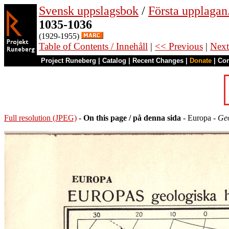
Svensk uppslagsbok
/
Första upplagan
1035-1036
(1929-1955)
Table of Contents / Innehåll
|
<< Previous
|
Next
Project Runeberg
|
Catalog
|
Recent Changes
|
Donate
|
Co
Full resolution (JPEG)
-
On this page / på denna sida
- Europa -
Geo