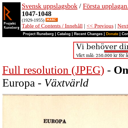
Svensk uppslagsbok
/
Första upplagan
1047-1048
(1929-1955)
Table of Contents / Innehåll
|
<< Previous
|
Next
Project Runeberg
|
Catalog
|
Recent Changes
|
Donate
|
Co
Full resolution (JPEG)
-
On
Europa -
Växtvärld