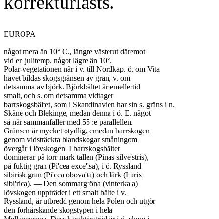
korrekturlästs.
EUROPA

något mera än 10° C., längre västerut däremot

vid en julitemp. något lägre än 10°.

Polar-vegetationen når i v. till Nordkap. ö. om Vita

havet bildas skogsgränsen av gran, v. om

detsamma av björk. Björkbältet är emellertid

smalt, och s. om detsamma vidtager

barrskogsbältet, som i Skandinavien har sin s. gräns i n.

Skåne och Blekinge, medan denna i ö. E. något

så när sammanfaller med 55 :e parallellen.

Gränsen är mycket otydlig, emedan barrskogen

genom vidsträckta blandskogar småningom

övergår i lövskogen. I barrskogsbältet

dominerar på torr mark tallen (Pinas silve'stris),

på fuktig gran (Pi'cea exce'lsa), i ö. Ryssland

sibirisk gran (Pi'cea obova'ta) och lärk (Larix

sibi'rica). — Den sommargröna (vinterkala)

lövskogen uppträder i ett smalt bälte i v.

Ryssland, är utbredd genom hela Polen och utgör

den förhärskande skogstypen i hela

Mellaneuropa. Dess karaktärsträd är i ö. eken; i
