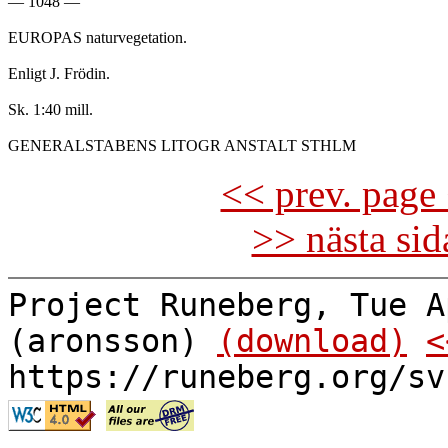
— 1048 —

EUROPAS naturvegetation.

Enligt J. Frödin.

Sk. 1:40 mill.

<< prev. page 
>> nästa si
Project Runeberg, Tue A
(aronsson)
(download)
<
https://runeberg.org/sv