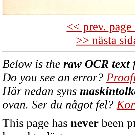
<< prev. page 
>> nästa si
Below is the
raw OCR text
f
Do you see an error?
Proof
Här nedan syns
maskintolk
ovan. Ser du något fel?
Kor
This page has
never
been pr