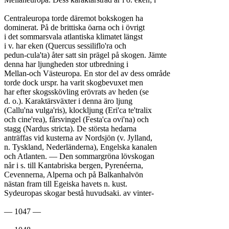
Centraleuropa torde däremot bokskogen ha

dominerat. På de brittiska öarna och i övrigt

i det sommarsvala atlantiska klimatet längst

i v. har eken (Quercus sessiliflo'ra och

pedun-cula'ta) åter satt sin prägel på skogen. Jämte

denna har ljungheden stor utbredning i

Mellan-och Västeuropa. En stor del av dess område

torde dock urspr. ha varit skogbevuxet men

har efter skogsskövling erövrats av heden (se

d. o.). Karaktärsväxter i denna äro ljung

(Callu'na vulga'ris), klockljung (Eri'ca te'tralix

och cine'rea), fårsvingel (Festa'ca ovi'na) och

stagg (Nardus stricta). De största hedarna

anträffas vid kusterna av Nordsjön (v. Jylland,

n. Tyskland, Nederländerna), Engelska kanalen

och Atlanten. — Den sommargröna lövskogan

når i s. till Kantabriska bergen, Pyrenéerna,

Cevennerna, Alperna och på Balkanhalvön

nästan fram till Egeiska havets n. kust.

Sydeuropas skogar bestå huvudsaki. av vinter-

— 1047 —
