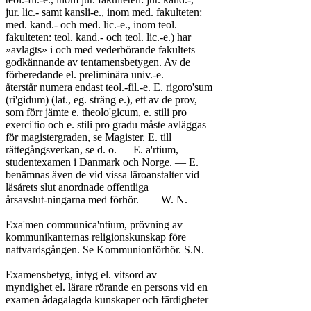
jur. lic.- samt kansli-e., inom med. fakulteten:

med. kand.- och med. lic.-e., inom teol.

fakulteten: teol. kand.- och teol. lic.-e.) har

»avlagts» i och med vederbörande fakultets

godkännande av tentamensbetygen. Av de

förberedande el. preliminära univ.-e.

återstår numera endast teol.-fil.-e. E. rigoro'sum

(ri'gidum) (lat., eg. sträng e.), ett av de prov,

som förr jämte e. theolo'gicum, e. stili pro

exerci'tio och e. stili pro gradu måste avläggas

för magistergraden, se Magister. E. till

rättegångsverkan, se d. o. — E. a'rtium,

studentexamen i Danmark och Norge. — E.

benämnas även de vid vissa läroanstalter vid

läsårets slut anordnade offentliga

årsavslut-ningarna med förhör.	W. N.

Exa'men communica'ntium, prövning av

kommunikanternas religionskunskap före

nattvardsgången. Se Kommunionförhör. S.N.

Examensbetyg, intyg el. vitsord av

myndighet el. lärare rörande en persons vid en

examen ådagalagda kunskaper och färdigheter
