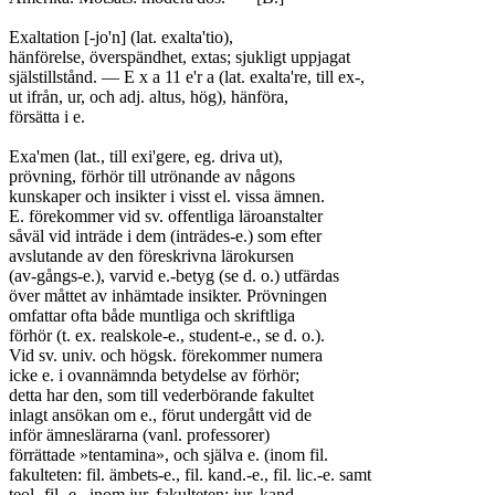
Exaltation [-jo'n] (lat. exalta'tio),

hänförelse, överspändhet, extas; sjukligt uppjagat

själstillstånd. — E x a 11 e'r a (lat. exalta're, till ex-,

ut ifrån, ur, och adj. altus, hög), hänföra,

försätta i e.

Exa'men (lat., till exi'gere, eg. driva ut),

prövning, förhör till utrönande av någons

kunskaper och insikter i visst el. vissa ämnen.

E. förekommer vid sv. offentliga läroanstalter

såväl vid inträde i dem (inträdes-e.) som efter

avslutande av den föreskrivna lärokursen

(av-gångs-e.), varvid e.-betyg (se d. o.) utfärdas

över måttet av inhämtade insikter. Prövningen

omfattar ofta både muntliga och skriftliga

förhör (t. ex. realskole-e., student-e., se d. o.).

Vid sv. univ. och högsk. förekommer numera

icke e. i ovannämnda betydelse av förhör;

detta har den, som till vederbörande fakultet

inlagt ansökan om e., förut undergått vid de

inför ämneslärarna (vanl. professorer)

förrättade »tentamina», och själva e. (inom fil.

fakulteten: fil. ämbets-e., fil. kand.-e., fil. lic.-e. samt

teol.-fil.-e., inom jur. fakulteten: jur. kand.-,
