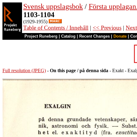
Svensk uppslagsbok
/
Första upplagan
1103-1104
(1929-1955)
Table of Contents / Innehåll
|
<< Previous
|
Next
Project Runeberg
|
Catalog
|
Recent Changes
|
Donate
|
Co
Full resolution (JPEG)
-
On this page / på denna sida
- Exakt - Exa