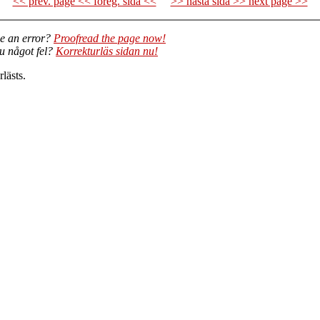
<< prev. page << föreg. sida <<
>> nästa sida >> next page >>
e an error?
Proofread the page now!
du något fel?
Korrekturläs sidan nu!
lästs.