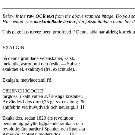
Below is the
raw OCR text
from the above scanned image. Do you se
Här nedan syns
maskintolkade texten
från faksimilbilden ovan. Ser 
This page has
never
been proofread. / Denna sida har
aldrig
korrektur
EXALGIN

på denna grundade vetenskaper, särsk.

mekanik, astronomi och fysik. — Subst.:

exakthet el. exaktityd (fra. exactitude).

Exalgi'n, metylacetanil i'd,

C8H5NCH3COCH3,

färglösa, i kallt vatten svårlösliga kristaller.

Användes i dos om 0,25 gr. ss. ersättnig för

antifebrin vid huvudvärk och neuralgi. J. H.

Exalta'dos, sedan 1820 års revolution

benämning på ytterligtgående radikala och

revolutionära partier i Spanien och Spanska

Amerika. Motsats: modera'dos.	[B.]
