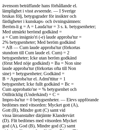
ävensom beträffande hans förhållande el.

lämplighet i visst avseende. — I Sverige

brukas följ, betygsgrader för insikter och

färdigheter i kunskaps- och övningsämnen:

Beröm-li g = A = Lauda'tur = 3 s. k. betygsenheter;

Med utmärkt berömd godkänd =

a = Cum insignio'ri (-e) laude approba'tur =

2% betygsenheter; Med beröm godkänd

= AB — Cum laude approba'tur (förkortas

stundom till Cum laude el. Cum) = 2

betygsenheter; Icke utan beröm godkänd

(förut Med nöje godkänd) = Ba = Non sine

laude approba'tur (förkortas ofta till Non

sine) = betygsenheter; Godkänd =

B = Approba'tur el. Admi'ttitur = 1

betygsenhet; Icke fullt godkänd = Bc =

Cum approbatio'ne = % betygsenhet och

Otillräcklig (Underkänd) = C =

Impro-ba'tur = 0 betygsenheter. — Elevs uppförande

bedömes med vitsorden: Mycket gott (A),

Gott (B), Mindre gott (C) samt vid

vissa läroanstalter därjämte Klandervärt

(D). Flit bedömes med vitsorden Mycket

god (A), God (B), Mindre god (C) samt
