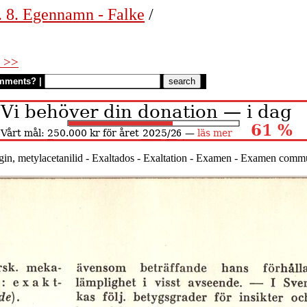
. 8. Egennamn - Falke
/
 >>
mments?
|
lgin, metylacetanilid - Exaltados - Exaltation - Examen - Examen c