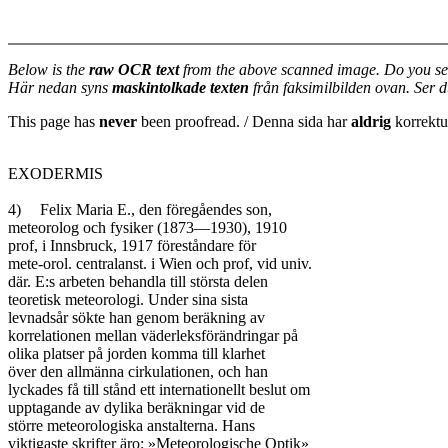
Below is the
raw OCR text
from the above scanned image. Do you se
Här nedan syns
maskintolkade texten
från faksimilbilden ovan. Ser 
This page has
never
been proofread. / Denna sida har
aldrig
korrektur
EXODERMIS

4)	Felix Maria E., den föregåendes son,

meteorolog och fysiker (1873—1930), 1910

prof, i Innsbruck, 1917 föreståndare för

mete-orol. centralanst. i Wien och prof, vid univ.

där. E:s arbeten behandla till största delen

teoretisk meteorologi. Under sina sista

levnadsår sökte han genom beräkning av

korrelationen mellan väderleksförändringar på

olika platser på jorden komma till klarhet

över den allmänna cirkulationen, och han

lyckades få till stånd ett internationellt beslut om

upptagande av dylika beräkningar vid de

större meteorologiska anstalterna. Hans

viktigaste skrifter äro: »Meteorologische Optik»
