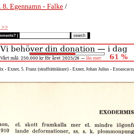
. 8. Egennamn - Falke
/
 >>
mments?
|
lix - Exner, 5. Franz (straffrättslärare) - Exner, Johan Julius - Exoas