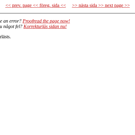
<< prev. page << föreg. sida <<
>> nästa sida >> next page >>
e an error?
Proofread the page now!
du något fel?
Korrekturläs sidan nu!
lästs.