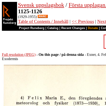
Svensk uppslagsbok
/
Första upplagan
1125-1126
(1929-1955)
Table of Contents / Innehåll
|
<< Previous
|
Next
Project Runeberg
|
Catalog
|
Recent Changes
|
Donate
|
Co
Full resolution (JPEG)
-
On this page / på denna sida
- Exner, 4. Fe
Exodermis