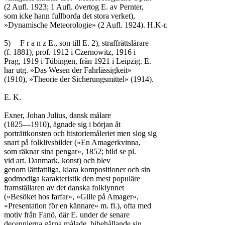
(2 Aufl. 1923; 1 Aufl. övertog E. av Pernter,

som icke hann fullborda det stora verket),

»Dynamische Meteorologie» (2 Aufl. 1924). H.K-r.

5)	F r a n z E., son till E. 2), straffrättslärare

(f. 1881), prof. 1912 i Czernowitz, 1916 i

Prag, 1919 i Tübingen, från 1921 i Leipzig. E.

har utg. »Das Wesen der Fahrlässigkeit»

(1910), »Theorie der Sicherungsmittel» (1914).

E. K.

Exner, Johan Julius, dansk målare

(1825—1910), ägnade sig i början åt

porträttkonsten och historiemåleriet men slog sig

snart på folklivsbilder (»En Amagerkvinna,

som räknar sina pengar», 1852; bild se pl.

vid art. Danmark, konst) och blev

genom lättfattliga, klara kompositioner och sin

godmodiga karakteristik den mest populäre

framställaren av det danska folklynnet

(»Besöket hos farfar», »Gille på Amager»,

»Presentation för en kännare» m. fl.), ofta med

motiv från Fanö, där E. under de senare

decennierna gärna målade, bibehållande sin
