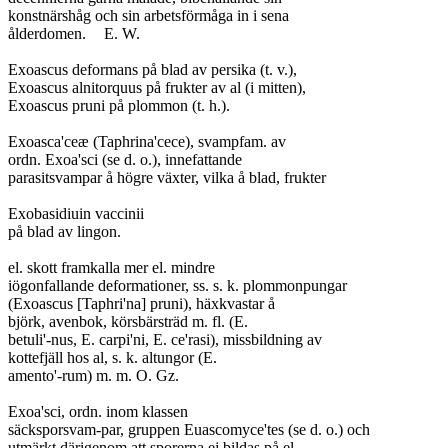
konstnärshåg och sin arbetsförmåga in i sena

ålderdomen.	E. W.

Exoascus deformans på blad av persika (t. v.),

Exoascus alnitorquus på frukter av al (i mitten),

Exoascus pruni på plommon (t. h.).

Exoasca'ceæ (Taphrina'cece), svampfam. av

ordn. Exoa'sci (se d. o.), innefattande

parasitsvampar å högre växter, vilka å blad, frukter

Exobasidiuin vaccinii

på blad av lingon.

el. skott framkalla mer el. mindre

iögonfallande deformationer, ss. s. k. plommonpungar

(Exoascus [Taphri'na] pruni), häxkvastar å

björk, avenbok, körsbärsträd m. fl. (E.

betuli'-nus, E. carpi'ni, E. ce'rasi), missbildning av

kottefjäll hos al, s. k. altungor (E.

amento'-rum) m. m.	O. Gz.

Exoa'sci, ordn. inom klassen

säcksporsvam-par, gruppen Euascomyce'tes (se d. o.) och

utmärkt därigenom att sporerna ej bildas på el.
