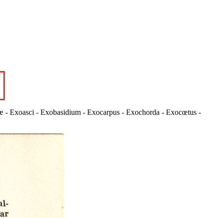
caceæ - Exoasci - Exobasidium - Exocarpus - Exochorda - Exocœtus -