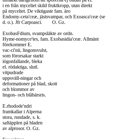
i en från myceliet skild fruktkropp, utan direkt

på myceliet. De viktigaste fam. äro

Endomy-ceta'ceæ, jästsvampar, och Exoasca'ceæ (se

d. o.). Jfr Carpoasci.	O. Gz.

ExobasFdium, svampsläkte av ordn.

Hyme-nomyce'tes, fam. Exobasidia'ceæ. Allmänt

förekommer E.

vac-ci'nii, lingonsvulst,

som förorsakar starkt

iögonfallande, bleka

el. rödaktiga, slutl.

vitpudrade

uppsväll-ningar och

deformationer på blad, skott

och blommor av

lingon- och blåbärsris.

E.rhodode'ndri

framkallar i Alperna

stora, rundade, s. k.

saftäpplen på bladen

av alprosor. O. Gz.
