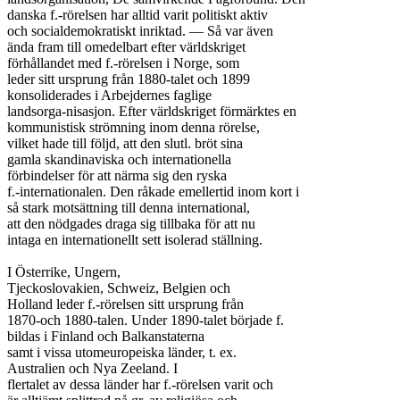
danska f.-rörelsen har alltid varit politiskt aktiv

och socialdemokratiskt inriktad. — Så var även

ända fram till omedelbart efter världskriget

förhållandet med f.-rörelsen i Norge, som

leder sitt ursprung från 1880-talet och 1899

konsoliderades i Arbejdernes faglige

landsorga-nisasjon. Efter världskriget förmärktes en

kommunistisk strömning inom denna rörelse,

vilket hade till följd, att den slutl. bröt sina

gamla skandinaviska och internationella

förbindelser för att närma sig den ryska

f.-internationalen. Den råkade emellertid inom kort i

så stark motsättning till denna international,

att den nödgades draga sig tillbaka för att nu

intaga en internationellt sett isolerad ställning.

I Österrike, Ungern,

Tjeckoslovakien, Schweiz, Belgien och

Holland leder f.-rörelsen sitt ursprung från

1870-och 1880-talen. Under 1890-talet började f.

bildas i Finland och Balkanstaterna

samt i vissa utomeuropeiska länder, t. ex.

Australien och Nya Zeeland. I

flertalet av dessa länder har f.-rörelsen varit och
