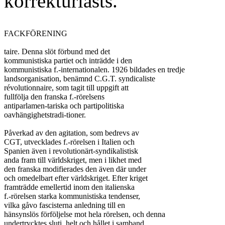
korrekturlästs.
FACKFÖRENING

taire. Denna slöt förbund med det

kommunistiska partiet och inträdde i den

kommunistiska f.-internationalen. 1926 bildades en tredje

landsorganisation, benämnd C.G.T. syndicaliste

révolutionnaire, som tagit till uppgift att

fullfölja den franska f.-rörelsens

antiparlamen-tariska och partipolitiska

oavhängighetstradi-tioner.

Påverkad av den agitation, som bedrevs av

CGT, utvecklades f.-rörelsen i Italien och

Spanien även i revolutionärt-syndikalistisk

anda fram till världskriget, men i likhet med

den franska modifierades den även där under

och omedelbart efter världskriget. Efter kriget

framträdde emellertid inom den italienska

f.-rörelsen starka kommunistiska tendenser,

vilka gåvo fascisterna anledning till en

hänsynslös förföljelse mot hela rörelsen, och denna

undertrycktes sluti. helt och hållet i samband
