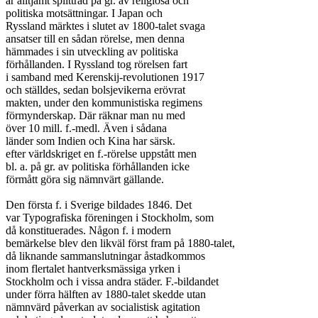
är alltjämt splittrad på gr. av religiösa och

politiska motsättningar. I Japan och

Ryssland märktes i slutet av 1800-talet svaga

ansatser till en sådan rörelse, men denna

hämmades i sin utveckling av politiska

förhållanden. I Ryssland tog rörelsen fart

i samband med Kerenskij-revolutionen 1917

och ställdes, sedan bolsjevikerna erövrat

makten, under den kommunistiska regimens

förmynderskap. Där räknar man nu med

över 10 mill. f.-medl. Även i sådana

länder som Indien och Kina har särsk.

efter världskriget en f.-rörelse uppstått men

bl. a. på gr. av politiska förhållanden icke

förmått göra sig nämnvärt gällande.

Den första f. i Sverige bildades 1846. Det

var Typografiska föreningen i Stockholm, som

då konstituerades. Någon f. i modern

bemärkelse blev den likväl först fram på 1880-talet,

då liknande sammanslutningar åstadkommos

inom flertalet hantverksmässiga yrken i

Stockholm och i vissa andra städer. F.-bildandet

under förra hälften av 1880-talet skedde utan

nämnvärd påverkan av socialistisk agitation
