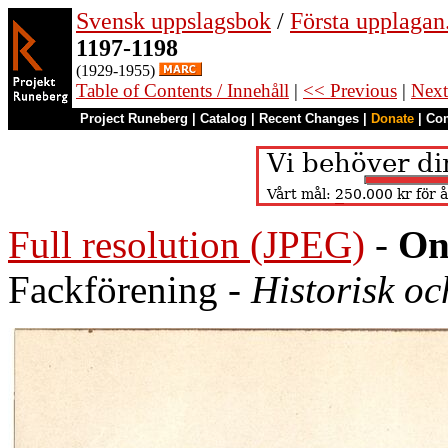
Svensk uppslagsbok
/
Första upplagan
1197-1198
(1929-1955)
Table of Contents / Innehåll
|
<< Previous
|
Next
Project Runeberg
|
Catalog
|
Recent Changes
|
Donate
|
Co
Full resolution (JPEG)
-
On
Fackförening -
Historisk och