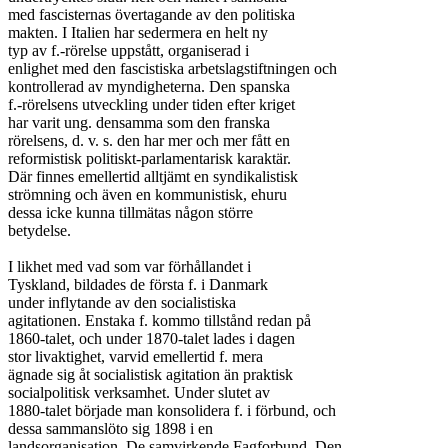
med fascisternas övertagande av den politiska

makten. I Italien har sedermera en helt ny

typ av f.-rörelse uppstått, organiserad i

enlighet med den fascistiska arbetslagstiftningen och

kontrollerad av myndigheterna. Den spanska

f.-rörelsens utveckling under tiden efter kriget

har varit ung. densamma som den franska

rörelsens, d. v. s. den har mer och mer fått en

reformistisk politiskt-parlamentarisk karaktär.

Där finnes emellertid alltjämt en syndikalistisk

strömning och även en kommunistisk, ehuru

dessa icke kunna tillmätas någon större

betydelse.

I likhet med vad som var förhållandet i

Tyskland, bildades de första f. i Danmark

under inflytande av den socialistiska

agitationen. Enstaka f. kommo tillstånd redan på

1860-talet, och under 1870-talet lades i dagen

stor livaktighet, varvid emellertid f. mera

ägnade sig åt socialistisk agitation än praktisk

socialpolitisk verksamhet. Under slutet av

1880-talet började man konsolidera f. i förbund, och

dessa sammanslöto sig 1898 i en

landsorganisation, De samvirkende Fagforbund. Den
