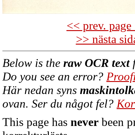
<< prev. page 
>> nästa si
Below is the
raw OCR text
f
Do you see an error?
Proof
Här nedan syns
maskintolk
ovan. Ser du något fel?
Kor
This page has
never
been pr