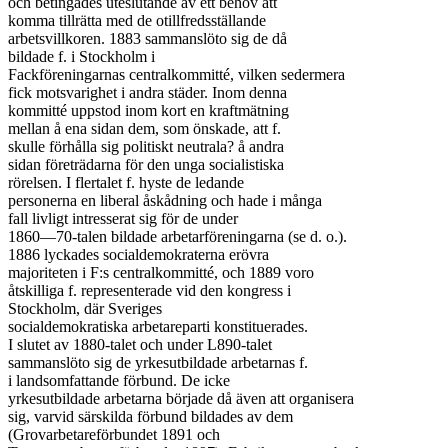
och betingades uteslutande av ett behov att

komma tillrätta med de otillfredsställande

arbetsvillkoren. 1883 sammanslöto sig de då

bildade f. i Stockholm i

Fackföreningarnas centralkommitté, vilken sedermera

fick motsvarighet i andra städer. Inom denna

kommitté uppstod inom kort en kraftmätning

mellan å ena sidan dem, som önskade, att f.

skulle förhålla sig politiskt neutrala? å andra

sidan företrädarna för den unga socialistiska

rörelsen. I flertalet f. hyste de ledande

personerna en liberal åskådning och hade i många

fall livligt intresserat sig för de under

1860—70-talen bildade arbetarföreningarna (se d. o.).

1886 lyckades socialdemokraterna erövra

majoriteten i F:s centralkommitté, och 1889 voro

åtskilliga f. representerade vid den kongress i

Stockholm, där Sveriges

socialdemokratiska arbetareparti konstituerades.

I slutet av 1880-talet och under L890-talet

sammanslöto sig de yrkesutbildade arbetarnas f.

i landsomfattande förbund. De icke

yrkesutbildade arbetarna började då även att organisera

sig, varvid särskilda förbund bildades av dem

(Grovarbetareförbundet 1891 och
