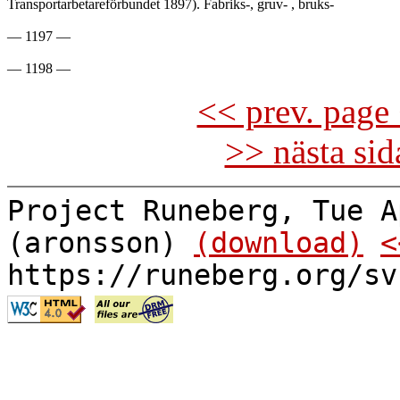
Transportarbetareförbundet 1897). Fabriks-, gruv- , bruks-

— 1197 —

<< prev. page 
>> nästa si
Project Runeberg, Tue A
(aronsson)
(download)
<
https://runeberg.org/sv