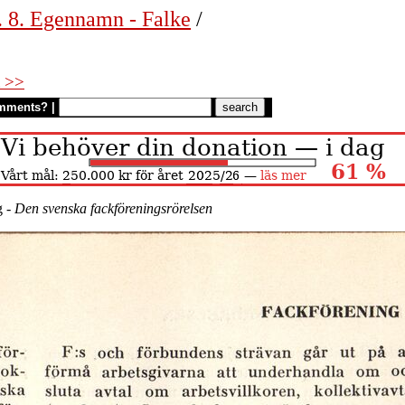
. 8. Egennamn - Falke
/
 >>
mments?
|
g -
Den svenska fackföreningsrörelsen