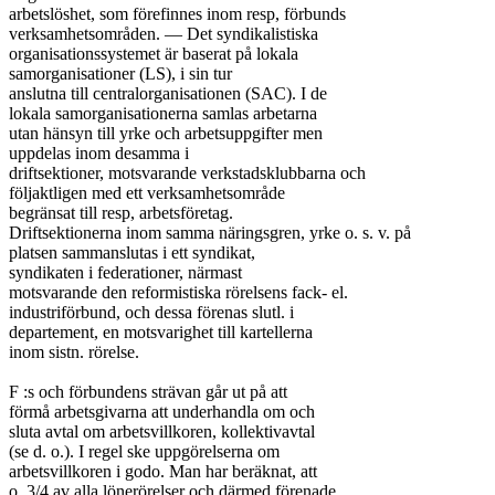
arbetslöshet, som förefinnes inom resp, förbunds

verksamhetsområden. — Det syndikalistiska

organisationssystemet är baserat på lokala

samorganisationer (LS), i sin tur

anslutna till centralorganisationen (SAC). I de

lokala samorganisationerna samlas arbetarna

utan hänsyn till yrke och arbetsuppgifter men

uppdelas inom desamma i

driftsektioner, motsvarande verkstadsklubbarna och

följaktligen med ett verksamhetsområde

begränsat till resp, arbetsföretag.

Driftsektionerna inom samma näringsgren, yrke o. s. v. på

platsen sammanslutas i ett syndikat,

syndikaten i federationer, närmast

motsvarande den reformistiska rörelsens fack- el.

industriförbund, och dessa förenas slutl. i

departement, en motsvarighet till kartellerna

inom sistn. rörelse.

F :s och förbundens strävan går ut på att

förmå arbetsgivarna att underhandla om och

sluta avtal om arbetsvillkoren, kollektivavtal

(se d. o.). I regel ske uppgörelserna om

arbetsvillkoren i godo. Man har beräknat, att

o. 3/4 av alla lönerörelser och därmed förenade
