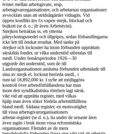
tvister mellan arbetsgivare, resp,

arbetsgivarorganisationer, och arbetarnas organisationer

avvecklats utan att stridsåtgärder vidtagits. Vid

öppen konflikt äro f:s vapen strejk, blockad och

bojkott (se d. o.; jfr även Arbetstvist).

Strejken betraktas ss. ett yttersta

påtryckningsmedel och tillgripes, sedan förhandlingarna

icke lett till önskat resultat. Med tanke på

strejker och lockouter ha inom förbunden upprättats

särskilda fonder, ur vilka understöd utbetalas till

medl. Under femårsperioden 1926—30

utgjorde det understöd, som de till

Landsorganisationen anslutna förbunden utbetalade till

sina av strejk el. lockout berörda medl., i

runt tal 18,892,000 kr. I syfte att möjliggöra

kontroll över arbetsförhållandena har man

inom den syndikalistiska rörelsen lagt särsk.

vikt vid att upprätta register, med vilkas

hjälp man även söker fördela arbetstillfällena

bland medl. Sådana register, en motsvarighet

till vissa arbetsgivarorganisationers

arbetar-register (se d. o.), ha under de senaste åren

även tagits i bruk inom vissa reformistiska

organisationer. Flertalet av de mera

betydelsefulla förbunden lägga stor vikt vid att utbetala
