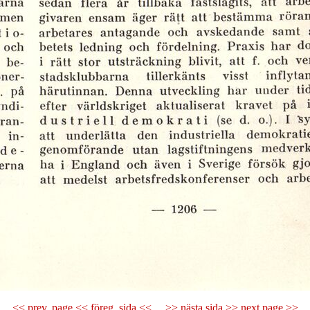
<< prev. page << föreg. sida <<
>> nästa sida >> next page >>