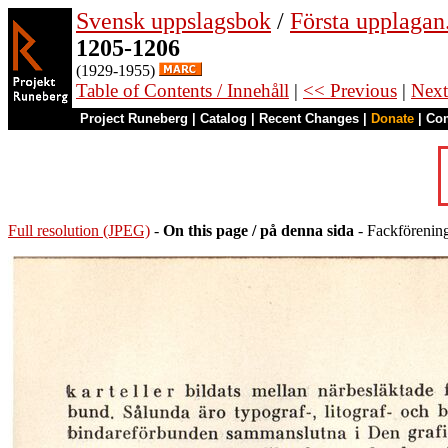
Svensk uppslagsbok
/
Första upplagan
1205-1206
(1929-1955)
Table of Contents / Innehåll
|
<< Previous
|
Next
Project Runeberg
|
Catalog
|
Recent Changes
|
Donate
|
Co
Full resolution (JPEG)
-
On this page / på denna sida
- Fackförenin