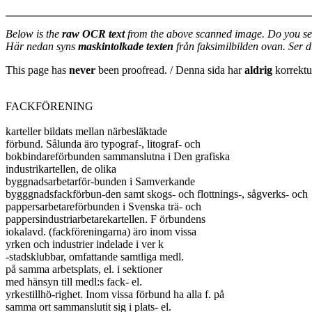
Below is the
raw OCR text
from the above scanned image. Do you se
Här nedan syns
maskintolkade texten
från faksimilbilden ovan. Ser 
This page has
never
been proofread. / Denna sida har
aldrig
korrektur
FACKFÖRENING

karteller bildats mellan närbesläktade

förbund. Sålunda äro typograf-, litograf- och

bokbindareförbunden sammanslutna i Den grafiska

industrikartellen, de olika

byggnadsarbetarför-bunden i Samverkande

bygggnadsfackförbun-den samt skogs- och flottnings-, sågverks- och

pappersarbetareförbunden i Svenska trä- och

pappersindustriarbetarekartellen. F örbundens

iokalavd. (fackföreningarna) äro inom vissa

yrken och industrier indelade i ver k

-stadsklubbar, omfattande samtliga medl.

på samma arbetsplats, el. i sektioner

med hänsyn till medl:s fack- el.

yrkestillhö-righet. Inom vissa förbund ha alla f. på

samma ort sammanslutit sig i plats- el.
