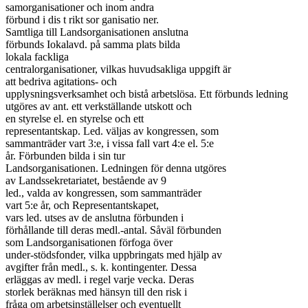
samorganisationer och inom andra

förbund i dis t rikt sor ganisatio ner.

Samtliga till Landsorganisationen anslutna

förbunds Iokalavd. på samma plats bilda

lokala fackliga

centralorganisationer, vilkas huvudsakliga uppgift är

att bedriva agitations- och

upplysningsverksamhet och bistå arbetslösa. Ett förbunds ledning

utgöres av ant. ett verkställande utskott och

en styrelse el. en styrelse och ett

representantskap. Led. väljas av kongressen, som

sammanträder vart 3:e, i vissa fall vart 4:e el. 5:e

år. Förbunden bilda i sin tur

Landsorganisationen. Ledningen för denna utgöres

av Landssekretariatet, bestående av 9

led., valda av kongressen, som sammanträder

vart 5:e år, och Representantskapet,

vars led. utses av de anslutna förbunden i

förhållande till deras medl.-antal. Såväl förbunden

som Landsorganisationen förfoga över

under-stödsfonder, vilka uppbringats med hjälp av

avgifter från medl., s. k. kontingenter. Dessa

erläggas av medl. i regel varje vecka. Deras

storlek beräknas med hänsyn till den risk i

fråga om arbetsinställelser och eventuellt
