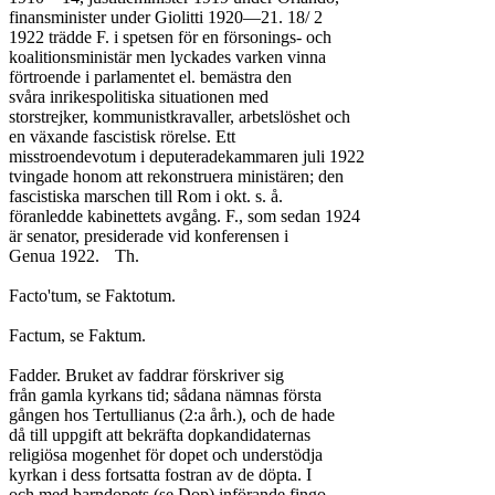
finansminister under Giolitti 1920—21. 18/ 2

1922 trädde F. i spetsen för en försonings- och

koalitionsministär men lyckades varken vinna

förtroende i parlamentet el. bemästra den

svåra inrikespolitiska situationen med

storstrejker, kommunistkravaller, arbetslöshet och

en växande fascistisk rörelse. Ett

misstroendevotum i deputeradekammaren juli 1922

tvingade honom att rekonstruera ministären; den

fascistiska marschen till Rom i okt. s. å.

föranledde kabinettets avgång. F., som sedan 1924

är senator, presiderade vid konferensen i

Genua 1922.	Th.

Facto'tum, se Faktotum.

Factum, se Faktum.

Fadder. Bruket av faddrar förskriver sig

från gamla kyrkans tid; sådana nämnas första

gången hos Tertullianus (2:a årh.), och de hade

då till uppgift att bekräfta dopkandidaternas

religiösa mogenhet för dopet och understödja

kyrkan i dess fortsatta fostran av de döpta. I

och med barndopets (se Dop) införande fingo
