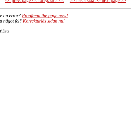
<< prev. page << föreg. sida <<
>> nästa sida >> next page >>
e an error?
Proofread the page now!
du något fel?
Korrekturläs sidan nu!
lästs.