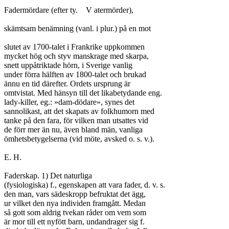
Fadermördare (efter ty.	V atermörder),

skämtsam benämning (vanl. i plur.) på en mot

slutet av 1700-talet i Frankrike uppkommen

mycket hög och styv manskrage med skarpa,

snett uppåtriktade hörn, i Sverige vanlig

under förra hälften av 1800-talet och brukad

ännu en tid därefter. Ordets ursprung är

omtvistat. Med hänsyn till det likabetydande eng.

lady-killer, eg.: »dam-dödare», synes det

sannolikast, att det skapats av folkhumorn med

tanke på den fara, för vilken man utsattes vid

de förr mer än nu, även bland män, vanliga

ömhetsbetygelserna (vid möte, avsked o. s. v.).

E. H.

Faderskap. 1) Det naturliga

(fysiologiska) f., egenskapen att vara fader, d. v. s.

den man, vars sädeskropp befruktat det ägg,

ur vilket den nya individen framgått. Medan

så gott som aldrig tvekan råder om vem som

är mor till ett nyfött barn, undandrager sig f.
