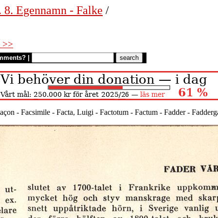
. 8. Egennamn - Falke
/
 >>
mments?
|
açon - Facsimile - Facta, Luigi - Factotum - Factum - Fadder - Fadder