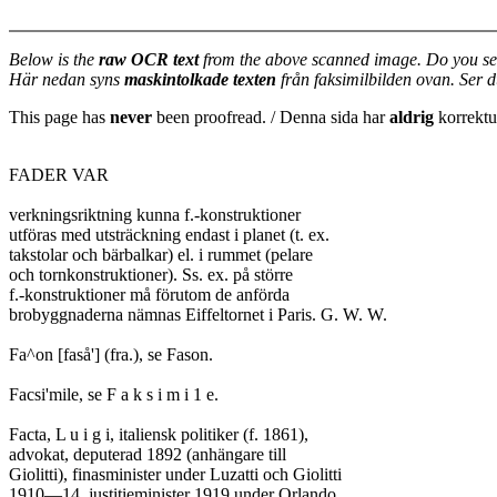
Below is the
raw OCR text
from the above scanned image. Do you se
Här nedan syns
maskintolkade texten
från faksimilbilden ovan. Ser 
This page has
never
been proofread. / Denna sida har
aldrig
korrektur
FADER VAR

verkningsriktning kunna f.-konstruktioner

utföras med utsträckning endast i planet (t. ex.

takstolar och bärbalkar) el. i rummet (pelare

och tornkonstruktioner). Ss. ex. på större

f.-konstruktioner må förutom de anförda

brobyggnaderna nämnas Eiffeltornet i Paris. G. W. W.

Fa^on [faså'] (fra.), se Fason.

Facsi'mile, se F a k s i m i 1 e.

Facta, L u i g i, italiensk politiker (f. 1861),

advokat, deputerad 1892 (anhängare till

Giolitti), finasminister under Luzatti och Giolitti

1910—14, justitieminister 1919 under Orlando,
