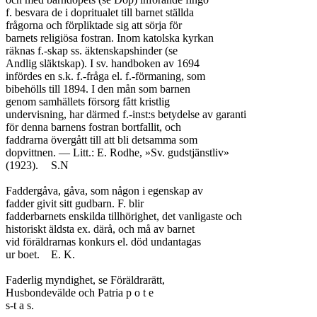
f. besvara de i dopritualet till barnet ställda

frågorna och förpliktade sig att sörja för

barnets religiösa fostran. Inom katolska kyrkan

räknas f.-skap ss. äktenskapshinder (se

Andlig släktskap). I sv. handboken av 1694

infördes en s.k. f.-fråga el. f.-förmaning, som

bibehölls till 1894. I den mån som barnen

genom samhällets försorg fått kristlig

undervisning, har därmed f.-inst:s betydelse av garanti

för denna barnens fostran bortfallit, och

faddrarna övergått till att bli detsamma som

dopvittnen. — Litt.: E. Rodhe, »Sv. gudstjänstliv»

(1923).	S.N

Faddergåva, gåva, som någon i egenskap av

fadder givit sitt gudbarn. F. blir

fadderbarnets enskilda tillhörighet, det vanligaste och

historiskt äldsta ex. därå, och må av barnet

vid föräldrarnas konkurs el. död undantagas

ur boet.	E. K.

Faderlig myndighet, se Föräldrarätt,

Husbondevälde och Patria p o t e

s-t a s.
