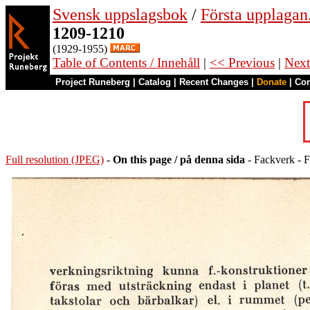
Svensk uppslagsbok
/
Första upplagan
1209-1210
(1929-1955)
Table of Contents / Innehåll
|
<< Previous
|
Next
Project Runeberg
|
Catalog
|
Recent Changes
|
Donate
|
Co
Full resolution (JPEG)
-
On this page / på denna sida
- Fackverk - F