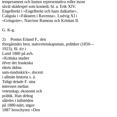
temperament och humor representativa roller inom

såväl skådespel som komedi, bl. a. Erik XIV,

Engelbrekt i »Engelbrekt och hans dalkarlar»,

Caligula i »Fäktaren i Ravenna», Ludvig XI i

»Gringoire», Narcisse Rameau och Kristian II.

G. K-g.

2)	Pontus Erland F., den

föregåendes bror, statsvetenskapsman, politiker (1850—

1923), fil. d:r i

Lund 1880 på avh.

»Kritiska studier

öfver det frankiska

rikets äldsta

sam-rundsskick», docent

i allmän historia s. å.

Tidigt delade F. sina

intressen mellan

vetenskap, ekonomi och

politik. Han deltog

således i tullstriden

på 1880-talet, utgav

1887 broschyren »Den
