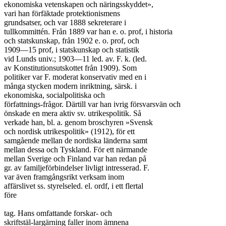
ekonomiska vetenskapen och näringsskyddet»,

vari han förfäktade protektionismens

grundsatser, och var 1888 sekreterare i

tullkommittén. Från 1889 var han e. o. prof, i historia

och statskunskap, från 1902 e. o. prof, och

1909—15 prof, i statskunskap och statistik

vid Lunds univ.; 1903—11 led. av. F. k. (led.

av Konstitutionsutskottet från 1909). Som

politiker var F. moderat konservativ med en i

många stycken modern inriktning, särsk. i

ekonomiska, socialpolitiska och

författnings-frågor. Därtill var han ivrig försvarsvän och

önskade en mera aktiv sv. utrikespolitik. Så

verkade han, bl. a. genom broschyren »Svensk

och nordisk utrikespolitik» (1912), för ett

samgående mellan de nordiska länderna samt

mellan dessa och Tyskland. För ett närmande

mellan Sverige och Finland var han redan på

gr. av familjeförbindelser livligt intresserad. F.

var även framgångsrikt verksam inom

affärslivet ss. styrelseled. el. ordf, i ett flertal

före

tag. Hans omfattande forskar- och

skriftstäl-largärning faller inom ämnena
