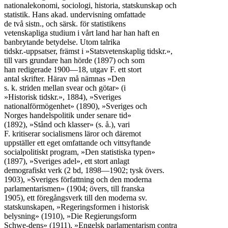
nationalekonomi, sociologi, historia, statskunskap och

statistik. Hans akad. undervisning omfattade

de två sistn., och särsk. för statistikens

vetenskapliga studium i vårt land har han haft en

banbrytande betydelse. Utom talrika

tidskr.-uppsatser, främst i »Statsvetenskaplig tidskr.»,

till vars grundare han hörde (1897) och som

han redigerade 1900—18, utgav F. ett stort

antal skrifter. Härav må nämnas »Den

s. k. striden mellan svear och götar» (i

»Historisk tidskr.», 1884), »Sveriges

nationalförmögenhet» (1890), »Sveriges och

Norges handelspolitik under senare tid»

(1892), »Stånd och klasser» (s. å.), vari

F. kritiserar socialismens läror och däremot

uppställer ett eget omfattande och vittsyftande

socialpolitiskt program, »Den statistiska typen»

(1897), »Sveriges adel», ett stort anlagt

demografiskt verk (2 bd, 1898—1902; tysk övers.

1903), »Sveriges författning och den moderna

parlamentarismen» (1904; övers, till franska

1905), ett föregångsverk till den moderna sv.

statskunskapen, »Regeringsformen i historisk

belysning» (1910), »Die Regierungsform

Schwe-dens» (1911), »Engelsk parlamentarism contra
