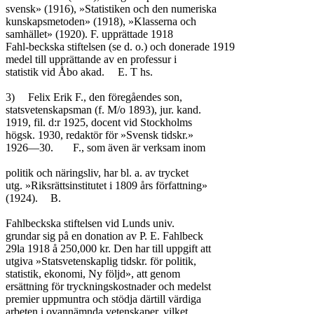
svensk» (1916), »Statistiken och den numeriska

kunskapsmetoden» (1918), »Klasserna och

samhället» (1920). F. upprättade 1918

Fahl-beckska stiftelsen (se d. o.) och donerade 1919

medel till upprättande av en professur i

statistik vid Åbo akad.	E. T hs.

3)	Felix Erik F., den föregåendes son,

statsvetenskapsman (f. M/o 1893), jur. kand.

1919, fil. d:r 1925, docent vid Stockholms

högsk. 1930, redaktör för »Svensk tidskr.»

1926—30.	F., som även är verksam inom

politik och näringsliv, har bl. a. av trycket

utg. »Riksrättsinstitutet i 1809 års författning»

(1924).	B.

Fahlbeckska stiftelsen vid Lunds univ.

grundar sig på en donation av P. E. Fahlbeck

29la 1918 å 250,000 kr. Den har till uppgift att

utgiva »Statsvetenskaplig tidskr. för politik,

statistik, ekonomi, Ny följd», att genom

ersättning för tryckningskostnader och medelst

premier uppmuntra och stödja därtill värdiga

arbeten i ovannämnda vetenskaper, vilket
