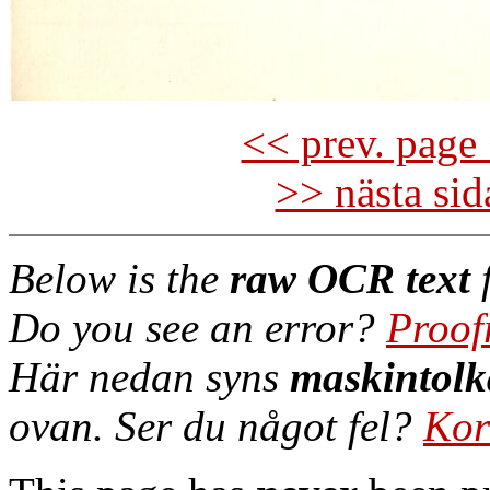
<< prev. page 
>> nästa si
Below is the
raw OCR text
f
Do you see an error?
Proof
Här nedan syns
maskintolk
ovan. Ser du något fel?
Kor