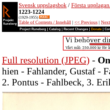
Svensk uppslagsbok
/
Första upplagan
1223-1224
(1929-1955)
Table of Contents / Innehåll
|
<< Previous
|
Next
Project Runeberg
|
Catalog
|
Recent Changes
|
Donate
|
Co
Full resolution (JPEG)
-
On
hien - Fahlander, Gustaf - 
2. Pontus - Fahlbeck, 3. Eri