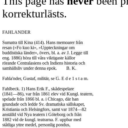
This page has
never
been pr
korrekturlästs.
FAHLANDER

Sumatra till Kina (414). Hans memoarer från

resan (»Fo kuo ki», »Uppteckningar om

buddistiska länder», övers, bl. a. av J. Legge till

eng. 1886) höra till våra viktigaste källor

rörande Centralasiens och Indiens historia och

samhällsliv under denna epok.	B. K.

Fahla'nder, Gustaf, militär, se G. E d e 1 s t a m.

Fahlbeck. 1) Hans Erik F., skådespelare

(1841—86), var från 1861 elev vid Kungl. teatern,

spelade från 1866 bl. a. i Chicago, där han

grundade och ledde Sv. dramatiska sällskapet,

Kristiania och Helsingfors, samt var 1874—82

anställd vid Nya teatern i Göteborg och från

1882 vid de kungl. teatrarna. F. uppbar med

ståtliga yttre medel, personlig pondus,
