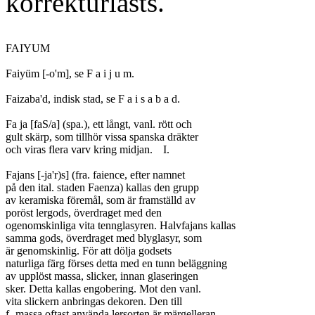
korrekturlästs.
FAIYUM

Faiyüm [-o'm], se F a i j u m.

Faizaba'd, indisk stad, se F a i s a b a d.

Fa ja [faS/a] (spa.), ett långt, vanl. rött och

gult skärp, som tillhör vissa spanska dräkter

och viras flera varv kring midjan.	I.

Fajans [-ja'r)s] (fra. faience, efter namnet

på den ital. staden Faenza) kallas den grupp

av keramiska föremål, som är framställd av

poröst lergods, överdraget med den

ogenomskinliga vita tennglasyren. Halvfajans kallas

samma gods, överdraget med blyglasyr, som

är genomskinlig. För att dölja godsets

naturliga färg förses detta med en tunn beläggning

av upplöst massa, slicker, innan glaseringen

sker. Detta kallas engobering. Mot den vanl.

vita slickern anbringas dekoren. Den till

f.-massa oftast använda lersorten är märgelleran,
