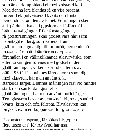
som är starkt uppblandad med kolsyrad kalk.

Med denna lera blandas så en viss procent

fin sand el. pulveriserad kvarts och flinta,

beroende på graden av fethet. Formningen sker

ant. på drejskiva el. i gipsformar. F.-föremål

brännas två gånger. Efter första gången,

rå-godsbränningen, skall godset vara hårt samt

ha antagit en färg, som varierar från

gråbrunt och gulaktigt till brunrött, beroende på

massans järnhatt. Därefter neddoppas

föremålen i en vällingliknande glasyrvätska, som

efter torkningen förenas med godset under

glattbränningen, vilken sker rid en temp. av

800—950°. Fastbrännes färgdekoren samtidigt

med glasyren, har man använt s. k.

starkelds-färger. Brännes målningen fast vid mindre

stark eld i särskilda ugnar efter

glattbränningen, har man använt muffelfärger.

Tennglasyren består av tenn- och blyoxid, sand el.

kvarts, krita och ofta fältspat. Blyglasyren kan

färgas t. ex. med kopparoxid för grönt o. s. v.

F.-konstens ursprung får sökas i Egypten

flera tusen år f. Kr. Av fynd har man
