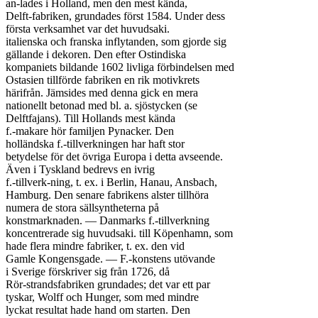
an-lades i Holland, men den mest kända,

Delft-fabriken, grundades först 1584. Under dess

första verksamhet var det huvudsaki.

italienska och franska inflytanden, som gjorde sig

gällande i dekoren. Den efter Ostindiska

kompaniets bildande 1602 livliga förbindelsen med

Ostasien tillförde fabriken en rik motivkrets

härifrån. Jämsides med denna gick en mera

nationellt betonad med bl. a. sjöstycken (se

Delftfajans). Till Hollands mest kända

f.-makare hör familjen Pynacker. Den

holländska f.-tillverkningen har haft stor

betydelse för det övriga Europa i detta avseende.

Även i Tyskland bedrevs en ivrig

f.-tillverk-ning, t. ex. i Berlin, Hanau, Ansbach,

Hamburg. Den senare fabrikens alster tillhöra

numera de stora sällsyntheterna på

konstmarknaden. — Danmarks f.-tillverkning

koncentrerade sig huvudsaki. till Köpenhamn, som

hade flera mindre fabriker, t. ex. den vid

Gamle Kongensgade. — F.-konstens utövande

i Sverige förskriver sig från 1726, då

Rör-strandsfabriken grundades; det var ett par

tyskar, Wolff och Hunger, som med mindre

lyckat resultat hade hand om starten. Den
