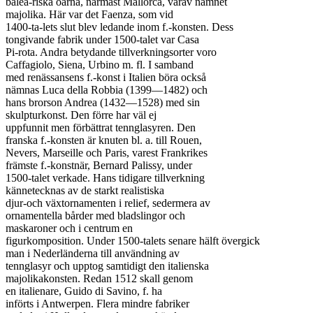
balea-riska öarna, närmast Mallorca, varav namnet

majolika. Här var det Faenza, som vid

1400-ta-lets slut blev ledande inom f.-konsten. Dess

tongivande fabrik under 1500-talet var Casa

Pi-rota. Andra betydande tillverkningsorter voro

Caffagiolo, Siena, Urbino m. fl. I samband

med renässansens f.-konst i Italien böra också

nämnas Luca della Robbia (1399—1482) och

hans brorson Andrea (1432—1528) med sin

skulpturkonst. Den förre har väl ej

uppfunnit men förbättrat tennglasyren. Den

franska f.-konsten är knuten bl. a. till Rouen,

Nevers, Marseille och Paris, varest Frankrikes

främste f.-konstnär, Bernard Palissy, under

1500-talet verkade. Hans tidigare tillverkning

kännetecknas av de starkt realistiska

djur-och växtornamenten i relief, sedermera av

ornamentella bårder med bladslingor och

maskaroner och i centrum en

figurkomposition. Under 1500-talets senare hälft övergick

man i Nederländerna till användning av

tennglasyr och upptog samtidigt den italienska

majolikakonsten. Redan 1512 skall genom

en italienare, Guido di Savino, f. ha

införts i Antwerpen. Flera mindre fabriker
