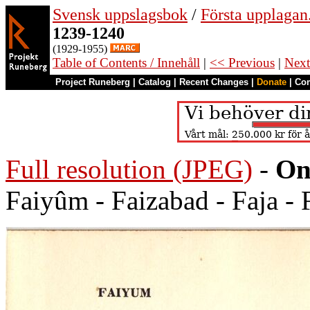
Svensk uppslagsbok
/
Första upplagan
1239-1240
(1929-1955)
Table of Contents / Innehåll
|
<< Previous
|
Next
Project Runeberg
|
Catalog
|
Recent Changes
|
Donate
|
Co
Full resolution (JPEG)
-
On
Faiyûm - Faizabad - Faja - 