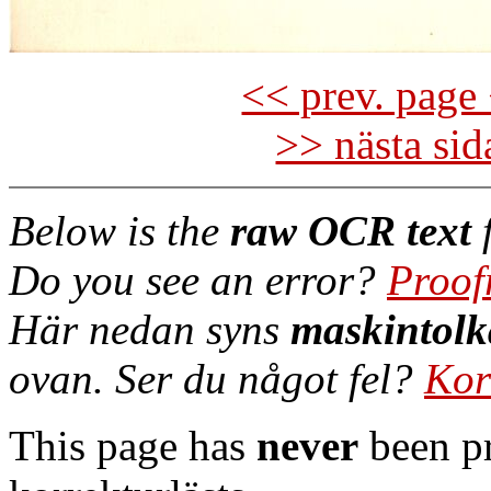
<< prev. page 
>> nästa si
Below is the
raw OCR text
f
Do you see an error?
Proof
Här nedan syns
maskintolk
ovan. Ser du något fel?
Kor
This page has
never
been pr