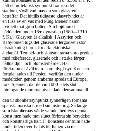
kunnat konstatera, att den redan o. 3,300 år f. Kr.

nått ett ur teknisk synpunkt framskridet

stadium, såväl vad massan som glasyren

beträffar. Det hittills tidigaste glasyrfyndet är

en flisa av en vas med kung Menes’ namn

i violett mot grön botten. Sin höjdpunkt

nådde den under 18:e dynastien (1580—1310

f. Kr.). Glasyren är alkalisk. I Assyrien och

Babylonien togs det glaserade lergodset i stor

utsträckning i bruk för arkitektoniska

ändamål. Tempel- och slottsmurarna voro prydda

med relieferade, glaserade och i starka färger

hållna djur- och blomsterbårder. Här

förekomma såväl tenn- som blyglasyr. Konsten

fortplantades till Persien, varifrån den under

medeltiden genom araberna spreds till Europa,

först Spanien, där de vid 1000-talets slut

inträngande morerna utvecklade densamma till

den ur skönhetssynpunkt synnerligen förnäma

spansk-moriska f. med sin lustrering. Så länge

som islamiternas välde varade, bedrevs denna

konst men hade mot slutet förlorat sin betydelse

och konstnärliga halt. F.-konstens centrum hade

under tiden överflyttats till Italien via de
