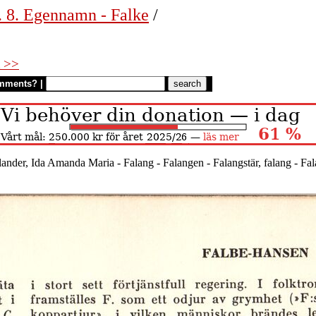
. 8. Egennamn - Falke
/
 >>
mments?
|
lander, Ida Amanda Maria - Falang - Falangen - Falangstär, falang - Fal