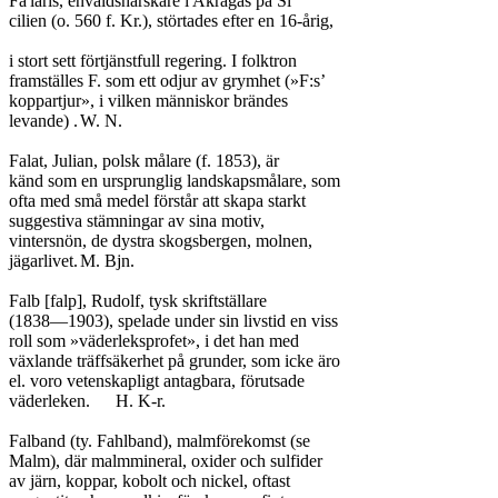
Fa'laris, envåldshärskare i Akragas på Si

cilien (o. 560 f. Kr.), störtades efter en 16-årig,

i stort sett förtjänstfull regering. I folktron

framställes F. som ett odjur av grymhet (»F:s’

koppartjur», i vilken människor brändes

levande) .	W. N.

Falat, Julian, polsk målare (f. 1853), är

känd som en ursprunglig landskapsmålare, som

ofta med små medel förstår att skapa starkt

suggestiva stämningar av sina motiv,

vintersnön, de dystra skogsbergen, molnen,

jägarlivet.	M. Bjn.

Falb [falp], Rudolf, tysk skriftställare

(1838—1903), spelade under sin livstid en viss

roll som »väderleksprofet», i det han med

växlande träffsäkerhet på grunder, som icke äro

el. voro vetenskapligt antagbara, förutsade

väderleken.	H. K-r.

Falband (ty. Fahlband), malmförekomst (se

Malm), där malmmineral, oxider och sulfider

av järn, koppar, kobolt och nickel, oftast
