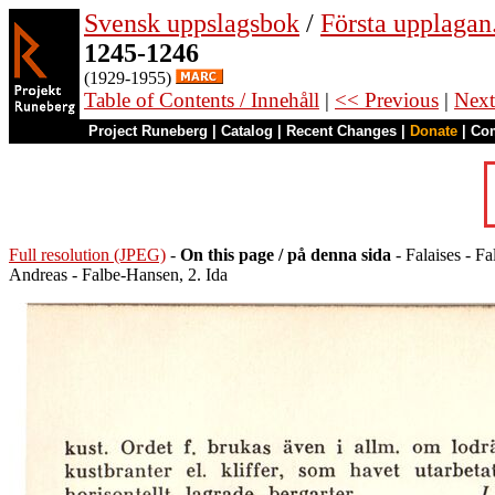
Svensk uppslagsbok
/
Första upplagan
1245-1246
(1929-1955)
Table of Contents / Innehåll
|
<< Previous
|
Next
Project Runeberg
|
Catalog
|
Recent Changes
|
Donate
|
Co
Full resolution (JPEG)
-
On this page / på denna sida
- Falaises - Fa
Andreas - Falbe-Hansen, 2. Ida