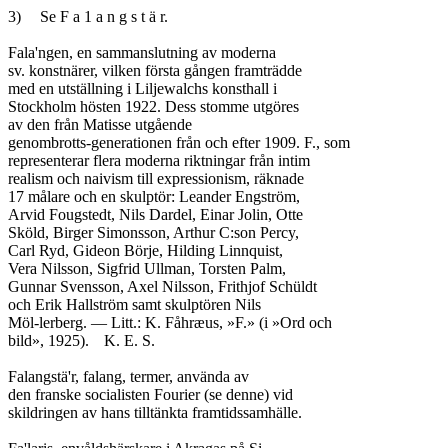
3)	Se F a 1 a n g s t ä r.

Fala'ngen, en sammanslutning av moderna

sv. konstnärer, vilken första gången framträdde

med en utställning i Liljewalchs konsthall i

Stockholm hösten 1922. Dess stomme utgöres

av den från Matisse utgående

genombrotts-generationen från och efter 1909. F., som

representerar flera moderna riktningar från intim

realism och naivism till expressionism, räknade

17 målare och en skulptör: Leander Engström,

Arvid Fougstedt, Nils Dardel, Einar Jolin, Otte

Sköld, Birger Simonsson, Arthur C:son Percy,

Carl Ryd, Gideon Börje, Hilding Linnquist,

Vera Nilsson, Sigfrid Ullman, Torsten Palm,

Gunnar Svensson, Axel Nilsson, Frithjof Schüldt

och Erik Hallström samt skulptören Nils

Möl-lerberg. — Litt.: K. Fåhræus, »F.» (i »Ord och

bild», 1925).	K. E. S.

Falangstä'r, falang, termer, använda av

den franske socialisten Fourier (se denne) vid

skildringen av hans tilltänkta framtidssamhälle.
