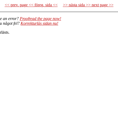
<< prev. page << föreg. sida <<
>> nästa sida >> next page >>
e an error?
Proofread the page now!
du något fel?
Korrekturläs sidan nu!
lästs.