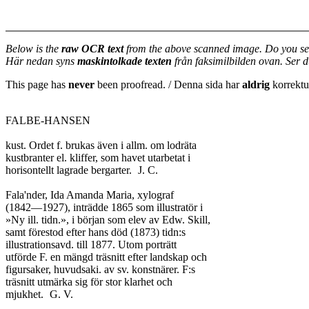
Below is the
raw OCR text
from the above scanned image. Do you se
Här nedan syns
maskintolkade texten
från faksimilbilden ovan. Ser 
This page has
never
been proofread. / Denna sida har
aldrig
korrektur
FALBE-HANSEN

kust. Ordet f. brukas även i allm. om lodräta

kustbranter el. kliffer, som havet utarbetat i

horisontellt lagrade bergarter.	J. C.

Fala'nder, Ida Amanda Maria, xylograf

(1842—1927), inträdde 1865 som illustratör i

»Ny ill. tidn.», i början som elev av Edw. Skill,

samt förestod efter hans död (1873) tidn:s

illustrationsavd. till 1877. Utom porträtt

utförde F. en mängd träsnitt efter landskap och

figursaker, huvudsaki. av sv. konstnärer. F:s

träsnitt utmärka sig för stor klarhet och

mjukhet.	G. V.
