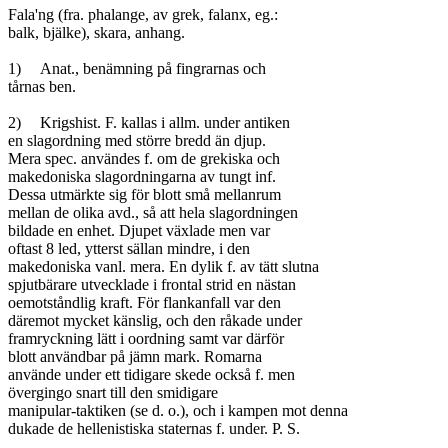
Fala'ng (fra. phalange, av grek, falanx, eg.:

balk, bjälke), skara, anhang.

1)	Anat., benämning på fingrarnas och

tårnas ben.

2)	Krigshist. F. kallas i allm. under antiken

en slagordning med större bredd än djup.

Mera spec. användes f. om de grekiska och

makedoniska slagordningarna av tungt inf.

Dessa utmärkte sig för blott små mellanrum

mellan de olika avd., så att hela slagordningen

bildade en enhet. Djupet växlade men var

oftast 8 led, ytterst sällan mindre, i den

makedoniska vanl. mera. En dylik f. av tätt slutna

spjutbärare utvecklade i frontal strid en nästan

oemotståndlig kraft. För flankanfall var den

däremot mycket känslig, och den råkade under

framryckning lätt i oordning samt var därför

blott användbar på jämn mark. Romarna

använde under ett tidigare skede också f. men

övergingo snart till den smidigare

manipular-taktiken (se d. o.), och i kampen mot denna

dukade de hellenistiska staternas f. under. P. S.
