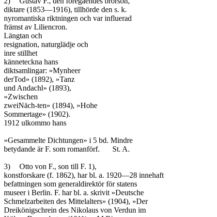
2)	Gustav F., den föregåendes brorson,

diktare (1853—1916), tillhörde den s. k.

nyromantiska riktningen och var influerad

främst av Liliencron.

Längtan och

resignation, naturglädje och

inre stillhet

känneteckna hans

diktsamlingar: »Mynheer

derTod» (1892), »Tanz

und Andachl» (1893),

»Zwischen

zweiNäch-ten» (1894), »Hohe

Sommertage» (1902).

1912 ulkommo hans

»Gesammelte Dichtungen» i 5 bd. Mindre

betydande är F. som romanförf.	St. A.

3)	Otto von F., son till F. 1),

konstforskare (f. 1862), har bl. a. 1920—28 innehaft

befattningen som generaldirektör för statens

museer i Berlin. F. har bl. a. skrivit »Deutsche

Schmelzarbeiten des Mittelalters» (1904), »Der

Dreikönigschrein des Nikolaus von Verdun im
