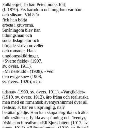
Falkberget, Jo han Peter, norsk förf,

(f. 1879). F:s barndom och ungdom var hård

och slitsam. Vid 8 år

fick han börja

arbeta i gruvorna.

Småningom blev han

tidningsman och

socia-lislagitator och

började skriva noveller

och romaner. Hans

ungdomsskildringar,

»Svarte fjelde» (1907,

sv. övers. 1911),

»Mi-neskudd» (1908), »Ved

den evige sne» (1908,

sv. övers. 1920), »Ur-

tidsnat» (1909, sv. övers. 1911), »Vargfjeldet»

(1910. sv. övers. 1912), äro fräna och realistiska

men med en romantisk äventyrshimmel över all

realism. F. har en ursprunglig, naiv

berättar-glädje. Han kan skapa färgrika och äkta

folkberättelser, fyllda av spänning och äventyr,

friskhet och realism: »Eli Sjursdatter» (1913, sv.

övers. 1914), »Björneskytten» (1919, sv. övers?
