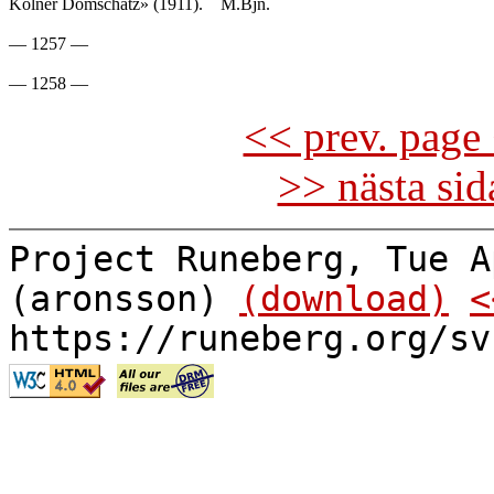
Kölner Domschatz» (1911).	M.Bjn.

— 1257 —

<< prev. page 
>> nästa si
Project Runeberg, Tue A
(aronsson)
(download)
<
https://runeberg.org/sv