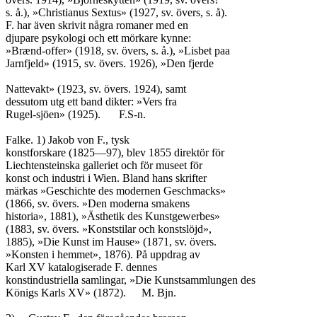
s. å.), »Christianus Sextus» (1927, sv. övers, s. å).

F. har även skrivit några romaner med en

djupare psykologi och ett mörkare kynne:

»Brænd-offer» (1918, sv. övers, s. å.), »Lisbet paa

Jarnfjeld» (1915, sv. övers. 1926), »Den fjerde

Nattevakt» (1923, sv. övers. 1924), samt

dessutom utg ett band dikter: »Vers fra

Rugel-sjöen» (1925).	F.S-n.

Falke. 1) Jakob von F., tysk

konstforskare (1825—97), blev 1855 direktör för

Liechtensteinska galleriet och för museet för

konst och industri i Wien. Bland hans skrifter

märkas »Geschichte des modernen Geschmacks»

(1866, sv. övers. »Den moderna smakens

historia», 1881), »Ästhetik des Kunstgewerbes»

(1883, sv. övers. »Konststilar och konstslöjd»,

1885), »Die Kunst im Hause» (1871, sv. övers.

»Konsten i hemmet», 1876). På uppdrag av

Karl XV katalogiserade F. dennes

konstindustriella samlingar, »Die Kunstsammlungen des

Königs Karls XV» (1872).	M. Bjn.
