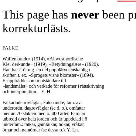
This page has
never
been pr
korrekturlästs.
FALKE

Waffenkunde» (1914), »Altwestnordische

Klei-derkunde» (1919), »Betydningslære» (1920).

Han har f. ö. utg. en del populärvetenskapliga

skrifter, t. ex. »Sprogets visne blomster» (1894).

F. uppträdde som motståndare till

»landsmålet» och verkade för reformer i rättskrivning

och interpunktion.	E. H.

Falkartade rovfåglar, Falco'nidæ, fam. av

underordn. dagrovfåglar (se d. o.), omfattar

mer än 70 släkten med o. 400 arter. Fam. är

utbredd över hela jorden och är uppdelad i 6

underfam.: falkar, gamfalkar, hökar, vråkar,

örnar och gamörnar (se dessa o.). Y. Ln.
