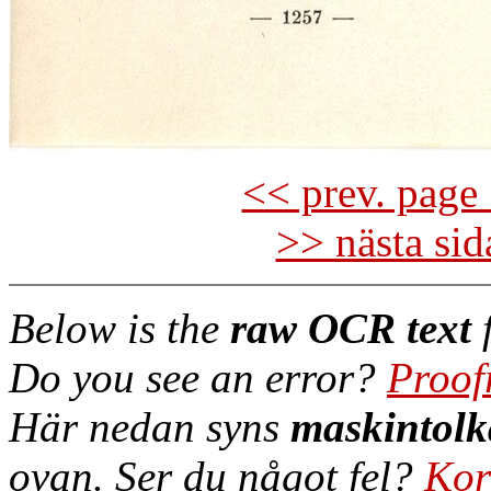
<< prev. page 
>> nästa si
Below is the
raw OCR text
f
Do you see an error?
Proof
Här nedan syns
maskintolk
ovan. Ser du något fel?
Kor