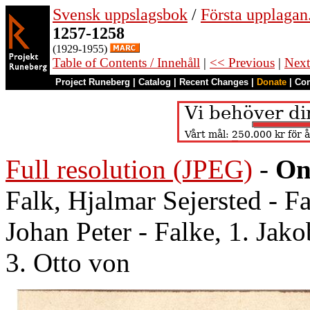
Svensk uppslagsbok
/
Första upplagan
1257-1258
(1929-1955)
Table of Contents / Innehåll
|
<< Previous
|
Next
Project Runeberg
|
Catalog
|
Recent Changes
|
Donate
|
Co
Full resolution (JPEG)
-
On
Falk, Hjalmar Sejersted - Fa
Johan Peter - Falke, 1. Jako
3. Otto von