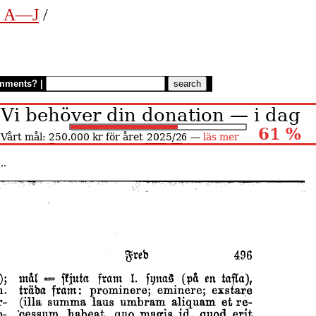
n. A—J
/
mments?
|
..