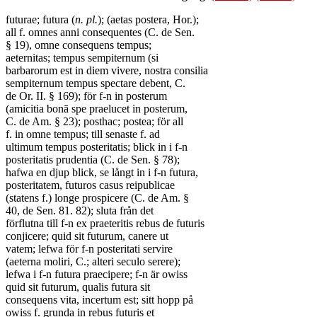
futurae; futura (
n. pl.
); (aetas postera, Hor.);
all f. omnes anni consequentes (C. de Sen.
§ 19), omne consequens tempus;
aeternitas; tempus sempiternum (si
barbarorum est in diem vivere, nostra consilia
sempiternum tempus spectare debent, C.
de Or. II. § 169); för f-n in posterum
(amicitia bonā spe praelucet in posterum,
C. de Am. § 23); posthac; postea; för all
f. in omne tempus; till senaste f. ad
ultimum tempus posteritatis; blick in i f-n
posteritatis prudentia (C. de Sen. § 78);
hafwa en djup blick, se långt in i f-n futura,
posteritatem, futuros casus reipublicae
(statens f.) longe prospicere (C. de Am. §
40, de Sen. 81. 82); sluta från det
förflutna till f-n ex praeteritis rebus de futuris
conjicere; quid sit futurum, canere ut
vatem; lefwa för f-n posteritati servire
(aeterna moliri, C.; alteri seculo serere);
lefwa i f-n futura praecipere; f-n är owiss
quid sit futurum, qualis futura sit
consequens vita, incertum est; sitt hopp på
owiss f. grunda in rebus futuris et