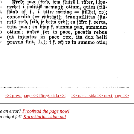
<< prev. page << föreg. sida <<
>> nästa sida >> next page >>
e an error?
Proofread the page now!
du något fel?
Korrekturläs sidan nu!