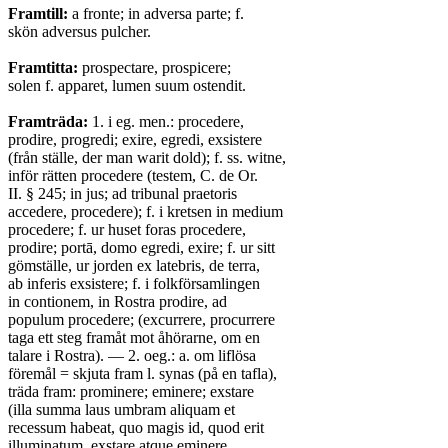
Framtill:
a fronte; in adversa parte; f.
skön adversus pulcher.
Framtitta:
prospectare, prospicere;
solen f. apparet, lumen suum ostendit.
Framträda:
1. i eg. men.: procedere,
prodire, progredi; exire, egredi, exsistere
(från ställe, der man warit dold); f. ss. witne,
inför rätten procedere (testem, C. de Or.
II. § 245; in jus; ad tribunal praetoris
accedere, procedere); f. i kretsen in medium
procedere; f. ur huset foras procedere,
prodire; portā, domo egredi, exire; f. ur sitt
gömställe, ur jorden ex latebris, de terra,
ab inferis exsistere; f. i folkförsamlingen
in contionem, in Rostra prodire, ad
populum procedere; (excurrere, procurrere
taga ett steg framåt mot åhörarne, om en
talare i Rostra). — 2. oeg.: a. om liflösa
föremål = skjuta fram l. synas (på en tafla),
träda fram: prominere; eminere; exstare
(illa summa laus umbram aliquam et
recessum habeat, quo magis id, quod erit
illuminatum, exstare atque eminere