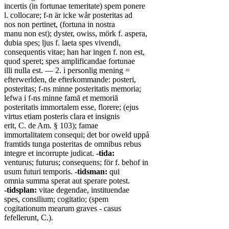
incertis (in fortunae temeritate) spem ponere
l. collocare; f-n är icke wår posteritas ad
nos non pertinet, (fortuna in nostra
manu non est); dyster, owiss, mörk f. aspera,
dubia spes; ljus f. laeta spes vivendi,
consequentis vitae; han har ingen f. non est,
quod speret; spes amplificandae fortunae
illi nulla est. — 2. i personlig mening =
efterwerlden, de efterkommande: posteri,
posteritas; f-ns minne posteritatis memoria;
lefwa i f-ns minne famā et memoriā
posteritatis immortalem esse, florere; (ejus
virtus etiam posteris clara et insignis
erit, C. de Am. § 103); famae
immortalitatem consequi; det bor oweld uppå
framtids tunga posteritas de omnibus rebus
integre et incorrupte judicat.
-tida:
venturus; futurus; consequens; för f. behof in
usum futuri temporis.
-tidsman:
qui
omnia summa sperat aut sperare potest.
-tidsplan:
vitae degendae, instituendae
spes, consilium; cogitatio; (spem
cogitationum mearum graves - casus
fefellerunt, C.).