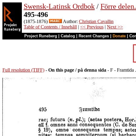
Swensk-Latinsk Ordbok
/
Förre dele
495-496
(1875-1876)
Author:
Christian Cavallin
Table of Contents / Innehåll
|
<< Previous
|
Next >>
Project Runeberg
|
Catalog
|
Recent Changes
|
Donate
|
Co
Full resolution (TIFF)
-
On this page / på denna sida
- F - Framtida .