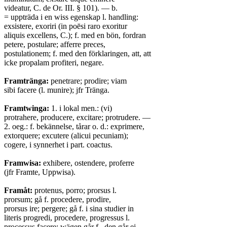
videatur, C. de Or. III. § 101). — b.
= uppträda i en wiss egenskap l. handling:
exsistere, exoriri (in poēsi raro exoritur
aliquis excellens, C.); f. med en bön, fordran
petere, postulare; afferre preces,
postulationem; f. med den förklaringen, att, att
icke propalam profiteri, negare.
Framtränga:
penetrare; prodire; viam
sibi facere (l. munire); jfr Tränga.
Framtwinga:
1. i lokal men.: (vi)
protrahere, producere, excitare; protrudere. —
2. oeg.: f. bekännelse, tårar o. d.: exprimere,
extorquere; excutere (alicui pecuniam);
cogere, i synnerhet i part. coactus.
Framwisa:
exhibere, ostendere, proferre
(jfr Framte, Uppwisa).
Framåt:
protenus, porro; prorsus l.
prorsum; gå f. procedere, prodire,
prorsus ire; pergere; gå f. i sina studier in
literis progredi, procedere, progressus l.
processus facere; wägen går f., den går ej