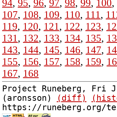
94
,
95
,
96
,
97
,
98
,
99
,
100
,
107
,
108
,
109
,
110
,
111
,
11
119
,
120
,
121
,
122
,
123
,
12
131
,
132
,
133
,
134
,
135
,
13
143
,
144
,
145
,
146
,
147
,
14
155
,
156
,
157
,
158
,
159
,
16
167
,
168
Project Runeberg, Fri J
(aronsson)
(diff)
(hist
https://runeberg.org/te