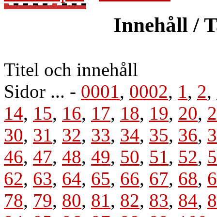
Innehåll / 
Titel och innehåll
Sidor ... -
0001
,
0002
,
1
,
2
,
14
,
15
,
16
,
17
,
18
,
19
,
20
,
2
30
,
31
,
32
,
33
,
34
,
35
,
36
,
3
46
,
47
,
48
,
49
,
50
,
51
,
52
,
5
62
,
63
,
64
,
65
,
66
,
67
,
68
,
6
78
,
79
,
80
,
81
,
82
,
83
,
84
,
8