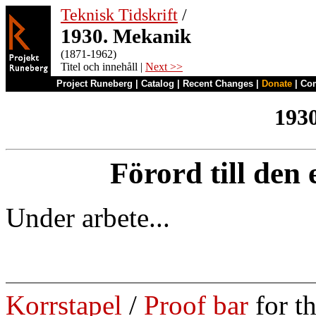
Teknisk Tidskrift
/
1930. Mekanik
(1871-1962)
Titel och innehåll |
Next >>
Project Runeberg
|
Catalog
|
Recent Changes
|
Donate
|
Co
193
Förord till den
Under arbete...
Korrstapel
/
Proof bar
for t