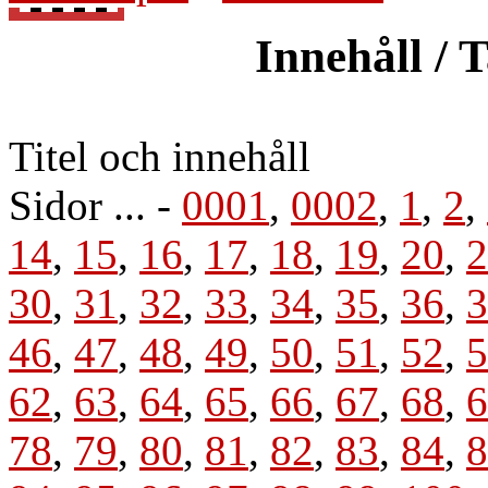
Innehåll / 
Titel och innehåll
Sidor ... -
0001
,
0002
,
1
,
2
,
14
,
15
,
16
,
17
,
18
,
19
,
20
,
2
30
,
31
,
32
,
33
,
34
,
35
,
36
,
3
46
,
47
,
48
,
49
,
50
,
51
,
52
,
5
62
,
63
,
64
,
65
,
66
,
67
,
68
,
6
78
,
79
,
80
,
81
,
82
,
83
,
84
,
8