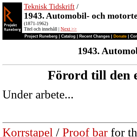
Teknisk Tidskrift
/
1943. Automobil- och motort
(1871-1962)
Titel och innehåll |
Next >>
Project Runeberg
|
Catalog
|
Recent Changes
|
Donate
|
Co
1943. Automob
Förord till den
Under arbete...
Korrstapel
/
Proof bar
for t