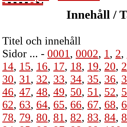
Innehåll / 
Titel och innehåll
Sidor ... -
0001
,
0002
,
1
,
2
,
14
,
15
,
16
,
17
,
18
,
19
,
20
,
2
30
,
31
,
32
,
33
,
34
,
35
,
36
,
3
46
,
47
,
48
,
49
,
50
,
51
,
52
,
5
62
,
63
,
64
,
65
,
66
,
67
,
68
,
6
78
,
79
,
80
,
81
,
82
,
83
,
84
,
8