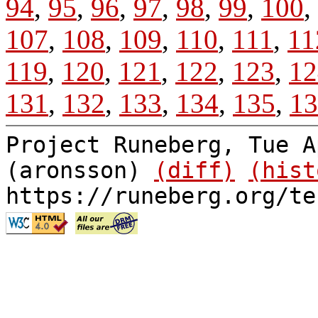
94
,
95
,
96
,
97
,
98
,
99
,
100
,
107
,
108
,
109
,
110
,
111
,
11
119
,
120
,
121
,
122
,
123
,
12
131
,
132
,
133
,
134
,
135
,
13
Project Runeberg, Tue A
(aronsson)
(diff)
(hist
https://runeberg.org/te