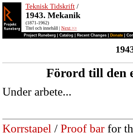
Teknisk Tidskrift
/
1943. Mekanik
(1871-1962)
Titel och innehåll |
Next >>
Project Runeberg
|
Catalog
|
Recent Changes
|
Donate
|
Co
194
Förord till den
Under arbete...
Korrstapel
/
Proof bar
for t