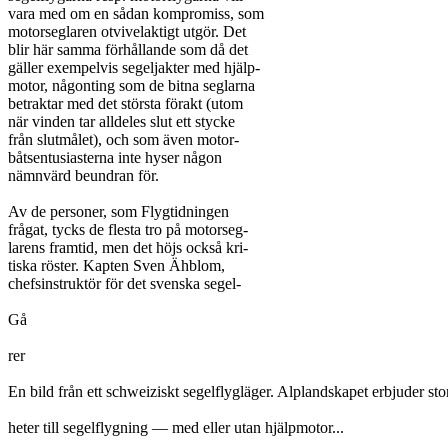
vara med om en sådan kompromiss, som

motorseglaren otvivelaktigt utgör. Det

blir här samma förhållande som då det

gäller exempelvis segeljakter med hjälp-

motor, någonting som de bitna seglarna

betraktar med det största förakt (utom

när vinden tar alldeles slut ett stycke

från slutmålet), och som även motor-

båtsentusiasterna inte hyser någon

nämnvärd beundran för.

Av de personer, som Flygtidningen

frågat, tycks de flesta tro på motorseg-

larens framtid, men det höjs också kri-

tiska röster. Kapten Sven Ähblom,

chefsinstruktör för det svenska segel-

Gå

rer

En bild från ett schweiziskt segelflygläger. Alplandskapet erbjuder stor
heter till segelflygning — med eller utan hjälpmotor...
