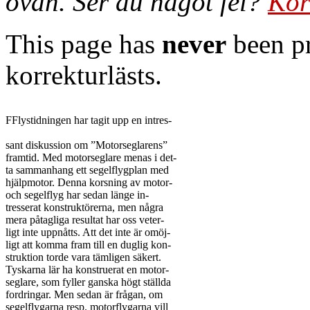
ovan. Ser du något fel?
Kor
This page has
never
been pr
korrekturlästs.
FFlystidningen har tagit upp en intres-

sant diskussion om ”Motorseglarens”

framtid. Med motorseglare menas i det-

ta sammanhang ett segelflygplan med

hjälpmotor. Denna korsning av motor-

och segelflyg har sedan länge in-

tresserat konstruktörerna, men några

mera påtagliga resultat har oss veter-

ligt inte uppnåtts. Att det inte är omöj-

ligt att komma fram till en duglig kon-

struktion torde vara tämligen säkert.

Tyskarna lär ha konstruerat en motor-

seglare, som fyller ganska högt ställda

fordringar. Men sedan är frågan, om

segelflygarna resp. motorflygarna vill
