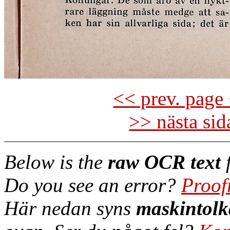
<< prev. page 
>> nästa si
Below is the
raw OCR text
f
Do you see an error?
Proof
Här nedan syns
maskintolk