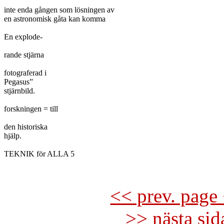
inte enda gången som lösningen av

en astronomisk gåta kan komma

En explode-

rande stjärna

fotograferad i

Pegasus”

stjärnbild.

forskningen = till

den historiska

hjälp.

TEKNIK för ALLA 5

<< prev. page 
>> nästa si