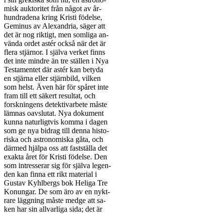
misk auktoritet från något av år-

hundradena kring Kristi födelse,

Geminus av Alexandria, säger att

det är nog riktigt, men somliga an-

vända ordet astér också när det är

flera stjärnor. I själva verket finns

det inte mindre än tre ställen i Nya

Testamentet där astér kan betyda

en stjärna eller stjärnbild, vilken

som helst. Även här för spåret inte

fram till ett säkert resultat, och

forskningens detektivarbete måste

lämnas oavslutat. Nya dokument

kunna naturligtvis komma i dagen

som ge nya bidrag till denna histo-

riska och astronomiska gåta, och

därmed hjälpa oss att fastställa det

exakta året för Kristi födelse. Den

som intresserar sig för själva legen-

den kan finna ett rikt material i

Gustav Kyhlbergs bok Heliga Tre

Konungar. De som äro av en nykt-

rare läggning måste medge att sa-

ken har sin allvarliga sida; det är
