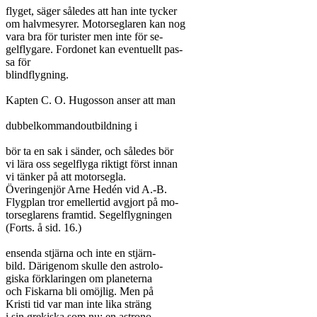
flyget, säger således att han inte tycker

om halvmesyrer. Motorseglaren kan nog

vara bra för turister men inte för se-

gelflygare. Fordonet kan eventuellt pas-

sa för

blindflygning.

Kapten C. O. Hugosson anser att man

dubbelkommandoutbildning i

bör ta en sak i sänder, och således bör

vi lära oss segelflyga riktigt först innan

vi tänker på att motorsegla.

Överingenjör Arne Hedén vid A.-B.

Flygplan tror emellertid avgjort på mo-

torseglarens framtid. Segelflygningen

(Forts. å sid. 16.)

ensenda stjärna och inte en stjärn-

bild. Därigenom skulle den astrolo-

giska förklaringen om planeterna

och Fiskarna bli omöjlig. Men på

Kristi tid var man inte lika sträng

i sin grekiska som nu; en astrono-
