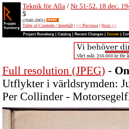
Teknik för Alla
/
Nr 51-52. 18 dec. 19
5
(1940-2001)
Table of Contents / Innehåll
|
<< Previous
|
Next >>
Project Runeberg
|
Catalog
|
Recent Changes
|
Donate
|
Co
Full resolution (JPEG)
-
On
Utflykter i världsrymden: J
Per Collinder - Motorsegelf