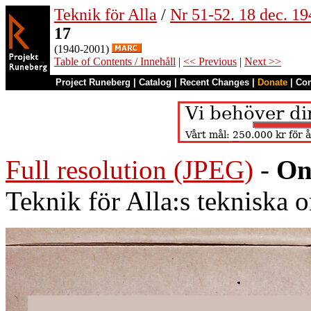
Teknik för Alla
/
Nr 51-52. 18 dec. 19
17
(1940-2001)
Table of Contents / Innehåll
|
<< Previous
|
Next >>
Project Runeberg
|
Catalog
|
Recent Changes
|
Donate
|
Co
Full resolution (JPEG)
-
On
Teknik för Alla:s tekniska 