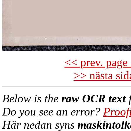
<< prev. page 
>> nästa si
Below is the
raw OCR text
f
Do you see an error?
Proof
Här nedan syns
maskintolk