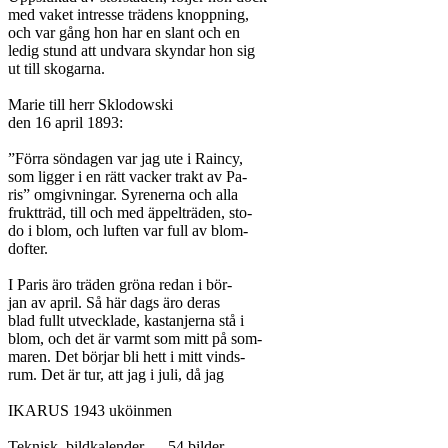
med vaket intresse trädens knoppning,

och var gång hon har en slant och en

ledig stund att undvara skyndar hon sig

ut till skogarna.

Marie till herr Sklodowski

den 16 april 1893:

”Förra söndagen var jag ute i Raincy,

som ligger i en rätt vacker trakt av Pa-

ris” omgivningar. Syrenerna och alla

fruktträd, till och med äppelträden, sto-

do i blom, och luften var full av blom-

dofter.

I Paris äro träden gröna redan i bör-

jan av april. Så här dags äro deras

blad fullt utvecklade, kastanjerna stå i

blom, och det är varmt som mitt på som-

maren. Det börjar bli hett i mitt vinds-

rum. Det är tur, att jag i juli, då jag

IKARUS 1943 uköinmen

Teknisk  bildkalender — 54 bilder .
