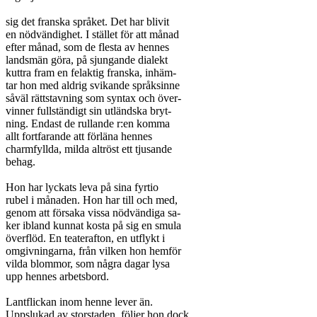
sig det franska språket. Det har blivit

en nödvändighet. I stället för att månad

efter månad, som de flesta av hennes

landsmän göra, på sjungande dialekt

kuttra fram en felaktig franska, inhäm-

tar hon med aldrig svikande språksinne

såväl rättstavning som syntax och över-

vinner fullständigt sin utländska bryt-

ning. Endast de rullande r:en komma

allt fortfarande att förläna hennes

charmfyllda, milda altröst ett tjusande

behag.

Hon har lyckats leva på sina fyrtio

rubel i månaden. Hon har till och med,

genom att försaka vissa nödvändiga sa-

ker ibland kunnat kosta på sig en smula

överflöd. En teaterafton, en utflykt i

omgivningarna, från vilken hon hemför

vilda blommor, som några dagar lysa

upp hennes arbetsbord.

Lantflickan inom henne lever än.

Uppslukad av storstaden, följer hon dock
