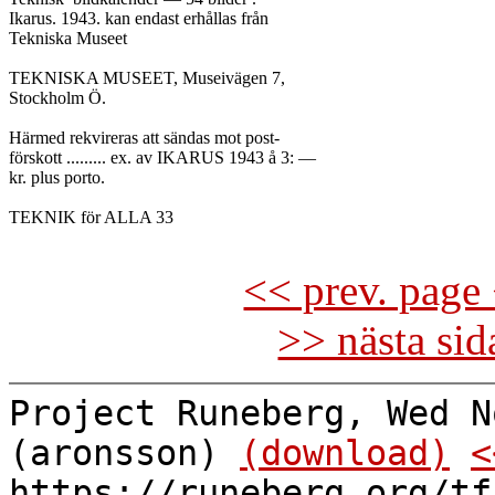
Ikarus. 1943. kan endast erhållas från

Tekniska Museet

TEKNISKA MUSEET, Museivägen 7,

Stockholm Ö.

Härmed rekvireras att sändas mot post-

förskott ......... ex. av IKARUS 1943 å 3: —

kr. plus porto.

TEKNIK för ALLA 33

<< prev. page 
>> nästa si
Project Runeberg, Wed N
(aronsson)
(download)
<
https://runeberg.org/tf