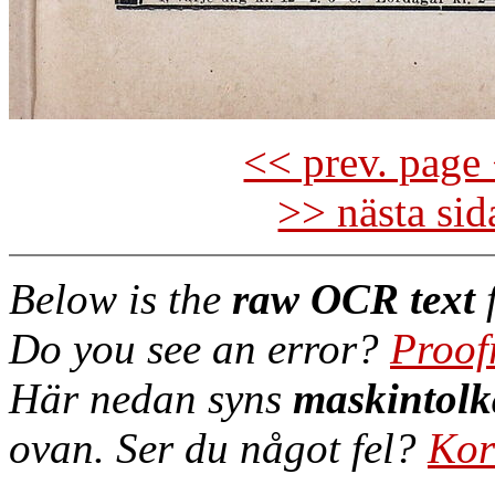
<< prev. page 
>> nästa si
Below is the
raw OCR text
f
Do you see an error?
Proof
Här nedan syns
maskintolk
ovan. Ser du något fel?
Kor