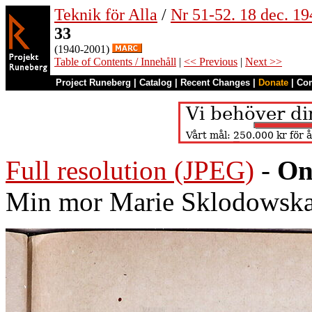
Teknik för Alla
/
Nr 51-52. 18 dec. 19
33
(1940-2001)
Table of Contents / Innehåll
|
<< Previous
|
Next >>
Project Runeberg
|
Catalog
|
Recent Changes
|
Donate
|
Co
Full resolution (JPEG)
-
On
Min mor Marie Sklodowska 