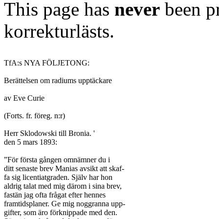
This page has
never
been pr
korrekturlästs.
TfA:s NYA FÖLJETONG:

Berättelsen om radiums upptäckare

av Eve Curie

(Forts. fr. föreg. n:r)

Herr Sklodowski till Bronia. '

den 5 mars 1893:

”För första gången omnämner du i

ditt senaste brev Manias avsikt att skaf-

fa sig licentiatgraden. Själv har hon

aldrig talat med mig därom i sina brev,

fastän jag ofta frågat efter hennes

framtidsplaner. Ge mig noggranna upp-

gifter, som äro förknippade med den.
