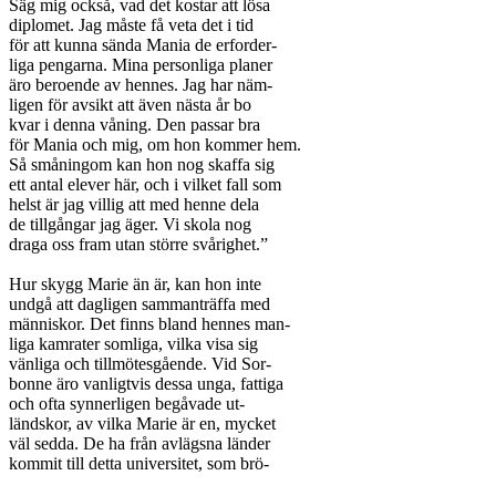
Säg mig också, vad det kostar att lösa

diplomet. Jag måste få veta det i tid

för att kunna sända Mania de erforder-

liga pengarna. Mina personliga planer

äro beroende av hennes. Jag har näm-

ligen för avsikt att även nästa år bo

kvar i denna våning. Den passar bra

för Mania och mig, om hon kommer hem.

Så småningom kan hon nog skaffa sig

ett antal elever här, och i vilket fall som

helst är jag villig att med henne dela

de tillgångar jag äger. Vi skola nog

draga oss fram utan större svårighet.”

Hur skygg Marie än är, kan hon inte

undgå att dagligen sammanträffa med

människor. Det finns bland hennes man-

liga kamrater somliga, vilka visa sig

vänliga och tillmötesgående. Vid Sor-

bonne äro vanligtvis dessa unga, fattiga

och ofta synnerligen begåvade ut-

ländskor, av vilka Marie är en, mycket

väl sedda. De ha från avlägsna länder

kommit till detta universitet, som brö-
