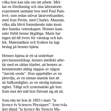
vilka hon kan tala om sitt arbete. Mel-

lan en föreläsning och sina laboratorie-

experiment samtalar hon med Paul Pain-

levé, som redan utövar lärarverksamhet,

med Jean Perrin, med Charles. Maurain,

vilka alla blivit framstående män inom

den franska vetenskapen. Hennes kam-

rater förbli henne likgiltiga. Marie har

ingen tid till övers för vänskap och kär-

lek. Matematiken och fysiken ha lagt

beslag på hennes hjärta.

Hennes hjärna är ett så underbart

precisionsredskap, hennes intellekt arbe-

tår med en sådan klarhet, att hennes ar-

betsintensitet aldrig slappas av någon

”slavisk oreda”. Hon uppehålles av en

järnvilja, av en nästan manisk lust att

nå fullkomlighet, av en otrolig halsstar-

righet. Tåligt och systematiskt går hon

fram mot det mål hon föresatt sig att nå.

Som etta tar hon år 1893 i mars ”la

licence és Sciences Physiques”. Som tvåa

året därpå ”la licence &s Siences Ma-
