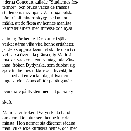
: derna Concourt kallade ”Studiernas fos-

termor”, och bruka väcka de franska

studenternas sympati. Vår unga polska

börjar ' bli mindre skygg, sedan hon

märkt, att de flesta av hennes manliga

kamrater arbeta med intresse och hysa

aktning för henne. De skulle i själva

verket gärna vilja visa henne artigheter,

ja, deras uppmärksamhet skulle utan tvi-

vel: växa över alla gränser, ty Marie är

mycket vacker. Hennes intagande vän-

inna, fröken Dydynska, som dubbat sig

själv till hennes riddare och livvakt, ho-

tar .med att en vacker dag driva den

unga studentskans alltför påträngande

beundrare på flykten med sitt papraply-

skaft.

Marie låter fröken Dydynska ta hand

om dem. De intressera henne inte det

minsta. Hon närmar sig däremot sådana

män, vilka icke kurtisera henne, och med
