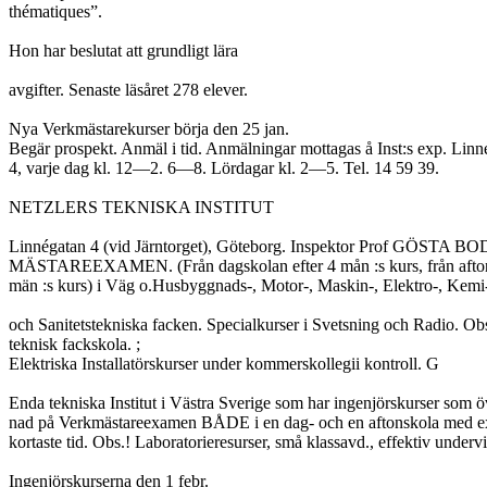
thématiques”.

Hon har beslutat att grundligt lära

avgifter. Senaste läsåret 278 elever.

Nya Verkmästarekurser börja den 25 jan.

Begär prospekt. Anmäl i tid. Anmälningar mottagas å Inst:s exp. Linné
4, varje dag kl. 12—2. 6—8. Lördagar kl. 2—5. Tel. 14 59 39.

NETZLERS TEKNISKA INSTITUT

Linnégatan 4 (vid Järntorget), Göteborg. Inspektor Prof GÖSTA
MÄSTAREEXAMEN. (Från dagskolan efter 4 mån :s kurs, från aftons
män :s kurs) i Väg o.Husbyggnads-, Motor-, Maskin-, Elektro-, Kemi
och Sanitetstekniska facken. Specialkurser i Svetsning och Radio. Ob
teknisk fackskola. ;

Elektriska Installatörskurser under kommerskollegii kontroll. G

Enda tekniska Institut i Västra Sverige som har ingenjörskurser som ö
nad på Verkmästareexamen BÅDE i en dag- och en aftonskola med e
kortaste tid. Obs.! Laboratorieresurser, små klassavd., effektiv underv
Ingenjörskurserna den 1 febr.
