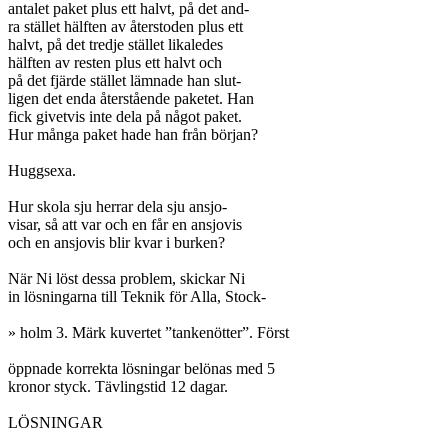
antalet paket plus ett halvt, på det and-

ra stället hälften av återstoden plus ett

halvt, på det tredje stället likaledes

hälften av resten plus ett halvt och

på det fjärde stället lämnade han slut-

ligen det enda återstående paketet. Han

fick givetvis inte dela på något paket.

Hur många paket hade han från början?

Huggsexa.

Hur skola sju herrar dela sju ansjo-

visar, så att var och en får en ansjovis

och en ansjovis blir kvar i burken?

När Ni löst dessa problem, skickar Ni

in lösningarna till Teknik för Alla, Stock-

» holm 3. Märk kuvertet ”tankenötter”. Först

öppnade korrekta lösningar belönas med 5

kronor styck. Tävlingstid 12 dagar.

LÖSNINGAR
