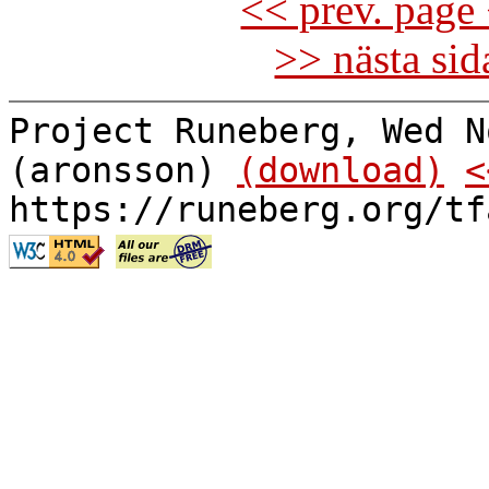
<< prev. page 
>> nästa si
Project Runeberg, Wed N
(aronsson)
(download)
<
https://runeberg.org/tf