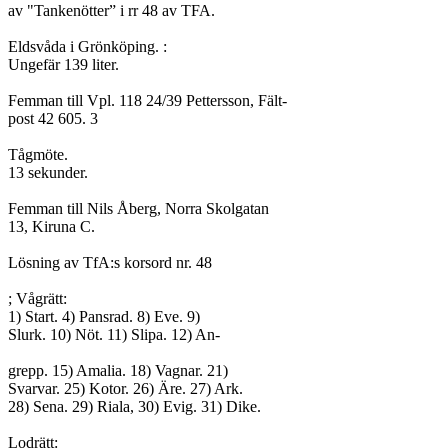
av "Tankenötter” i rr 48 av TFA.

Eldsvåda i Grönköping. :

Ungefär 139 liter.

Femman till Vpl. 118 24/39 Pettersson, Fält-

post 42 605. 3

Tågmöte.

13 sekunder.

Femman till Nils Åberg, Norra Skolgatan

13, Kiruna C.

Lösning av TfA:s korsord nr. 48

; Vågrätt:

1) Start. 4) Pansrad. 8) Eve. 9)

Slurk. 10) Nöt. 11) Slipa. 12) An-

grepp. 15) Amalia. 18) Vagnar. 21)

Svarvar. 25) Kotor. 26) Äre. 27) Ark.

28) Sena. 29) Riala, 30) Evig. 31) Dike.

Lodrätt:
