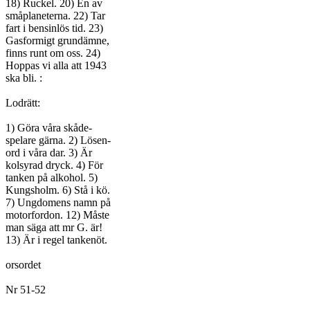
18) Ruckel. 20) En av

småplaneterna. 22) Tar

fart i bensinlös tid. 23)

Gasformigt grundämne,

finns runt om oss. 24)

Hoppas vi alla att 1943

ska bli. :

Lodrätt:

1) Göra våra skåde-

spelare gärna. 2) Lösen-

ord i våra dar. 3) Är

kolsyrad dryck. 4) För

tanken på alkohol. 5)

Kungsholm. 6) Stå i kö.

7) Ungdomens namn på

motorfordon. 12) Måste

man säga att mr G. är!

13) Är i regel tankenöt.

orsordet

Nr 51-52
