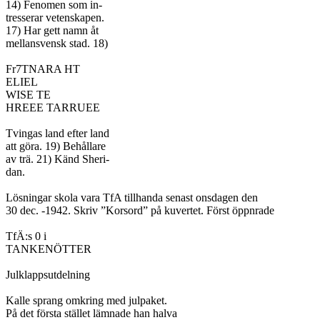
14) Fenomen som in-

tresserar vetenskapen.

17) Har gett namn åt

mellansvensk stad. 18)

Fr7TNARA HT

ELIEL

WISE TE

HREEE TARRUEE

Tvingas land efter land

att göra. 19) Behållare

av trä. 21) Känd Sheri-

dan.

Lösningar skola vara TfA tillhanda senast onsdagen den

30 dec. -1942. Skriv ”Korsord” på kuvertet. Först öppnrade

TfÄ:s 0 i

TANKENÖTTER

Julklappsutdelning

Kalle sprang omkring med julpaket.

På det första stället lämnade han halva
