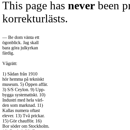
This page has
never
been pr
korrekturlästs.
— Be dom vänta ett

ögonblick. Jag skall

bara göra julkyrkan

färdig.

Vågrätt:

1) Sådan från 1910

hör hemma på tekniskt

museum. 5) Öppen affär.

3) S/S Ceylon. 9) Upp-

bygga systematiskt. 10)

Industri med hela värl-

den som marknad. 11)

Kallas numera oftast

elever. 13) Två prickar.

15) Gör chaufför. 16)

Bor söder om Stockholm.
