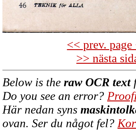
<< prev. page 
>> nästa si
Below is the
raw OCR text
f
Do you see an error?
Proof
Här nedan syns
maskintolk
ovan. Ser du något fel?
Kor