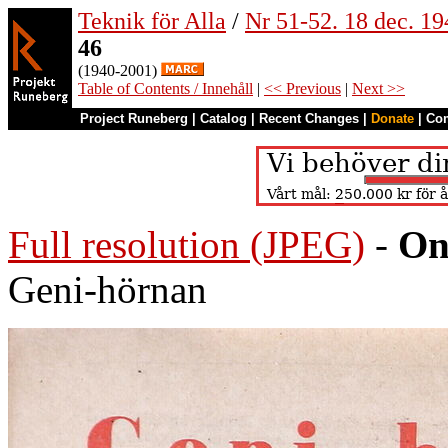
Teknik för Alla
/
Nr 51-52. 18 dec. 19
46
(1940-2001)
Table of Contents / Innehåll
|
<< Previous
|
Next >>
Project Runeberg
|
Catalog
|
Recent Changes
|
Donate
|
Co
Full resolution (JPEG)
-
On
Geni-hörnan