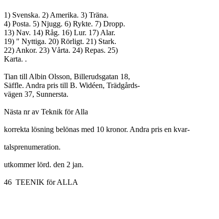
1) Svenska. 2) Amerika. 3) Träna.

4) Posta. 5) Njugg. 6) Rykte. 7) Dropp.

13) Nav. 14) Råg. 16) Lur. 17) Alar.

19) " Nyttiga. 20) Rörligt. 21) Stark.

22) Ankor. 23) Vårta. 24) Repas. 25)

Karta. .

Tian till Albin Olsson, Billerudsgatan 18,

Säffle. Andra pris till B. Widéen, Trädgårds-

vägen 37, Sunnersta.

Nästa nr av Teknik för Alla

korrekta lösning belönas med 10 kronor. Andra pris en kvar-

talsprenumeration.

utkommer lörd. den 2 jan.

46  TEENIK för ALLA
