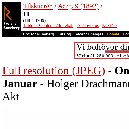
Tilskueren
/
Aarg. 9 (1892)
/
11
(1884-1939)
Table of Contents / Innehåll
|
<< Previous
|
Next >>
Project Runeberg
|
Catalog
|
Recent Changes
|
Donate
|
Co
Full resolution (JPEG)
-
On
Januar
- Holger Drachmann
Akt