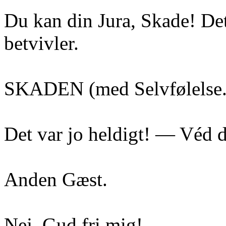
Du kan din Jura, Skade! Det
betvivler.
SKADEN (med Selvfølelse.
Det var jo heldigt! — Véd d
Anden Gæst.
Nej, Gud fri mig!