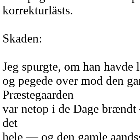
korrekturlästs.
Skaden:
Jeg spurgte, om han havde 
og pegede over mod den ga
Præstegaarden
var netop i de Dage brænd
det
hele — og den gamle aandss