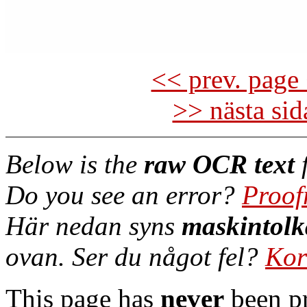
<< prev. page 
>> nästa si
Below is the
raw OCR text
f
Do you see an error?
Proof
Här nedan syns
maskintolk
ovan. Ser du något fel?
Kor
This page has
never
been pr