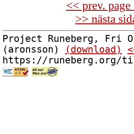
<< prev. page 
>> nästa si
Project Runeberg, Fri O
(aronsson)
(download)
<
https://runeberg.org/ti