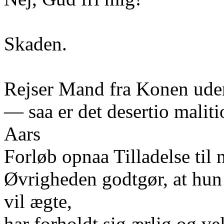
Skaden.
Rejser Mand fra Konen uden
— saa er det desertio malit
Aars
Forløb opnaa Tilladelse til 
Øvrigheden godtgør, at hu
vil ægte,
har forholdt sig ærlig og ve