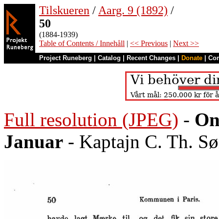
Tilskueren
/
Aarg. 9 (1892)
/
50
(1884-1939)
Table of Contents / Innehåll
|
<< Previous
|
Next >>
Project Runeberg
|
Catalog
|
Recent Changes
|
Donate
|
Co
Full resolution (JPEG)
-
On
Januar
- Kaptajn C. Th. S