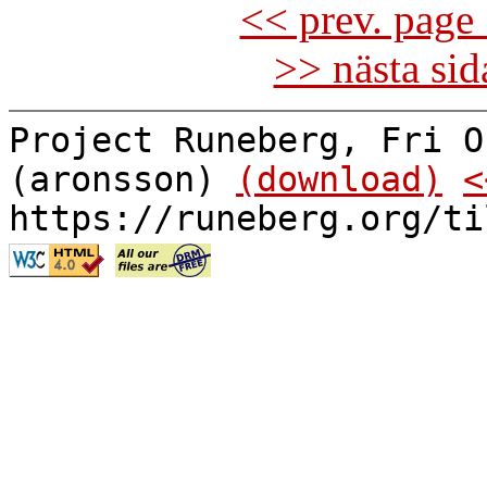
<< prev. page 
>> nästa si
Project Runeberg, Fri O
(aronsson)
(download)
<
https://runeberg.org/ti