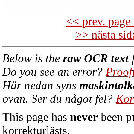
<< prev. page 
>> nästa si
Below is the
raw OCR text
f
Do you see an error?
Proof
Här nedan syns
maskintolk
ovan. Ser du något fel?
Kor
This page has
never
been pr
korrekturlästs.