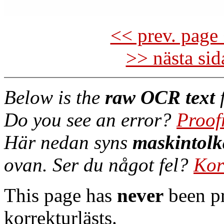
<< prev. page 
>> nästa si
Below is the
raw OCR text
f
Do you see an error?
Proof
Här nedan syns
maskintolk
ovan. Ser du något fel?
Kor
This page has
never
been pr
korrekturlästs.