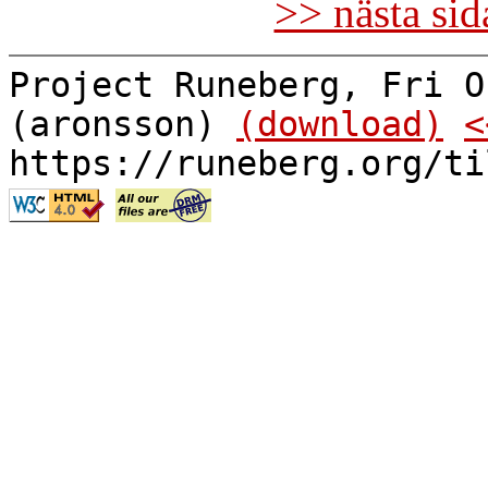
>> nästa si
Project Runeberg, Fri O
(aronsson)
(download)
<
https://runeberg.org/ti