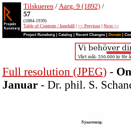
Tilskueren
/
Aarg. 9 (1892)
/
57
(1884-1939)
Table of Contents / Innehåll
|
<< Previous
|
Next >>
Project Runeberg
|
Catalog
|
Recent Changes
|
Donate
|
Co
Full resolution (JPEG)
-
On
Januar
- Dr. phil. S. Scha